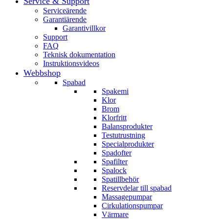
Service & Support
Serviceärende
Garantiärende
Garantivillkor
Support
FAQ
Teknisk dokumentation
Instruktionsvideos
Webbshop
Spabad
Spakemi
Klor
Brom
Klorfritt
Balansprodukter
Testutrustning
Specialprodukter
Spadofter
Spafilter
Spalock
Spatillbehör
Reservdelar till spabad
Massagepumpar
Cirkulationspumpar
Värmare