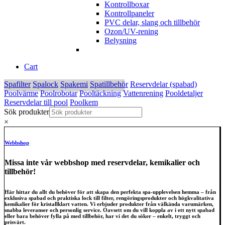
Kontrollboxar
Kontrollpaneler
PVC delar, slang och tillbehör
Ozon/UV-rening
Belysning
Cart
Spafilter
Spalock
Spakemi
Spatillbehör
Reservdelar (spabad)
Poolvärme
Poolrobotar
Pooltäckning
Vattenrening
Pooldetaljer
Reservdelar till pool
Poolkem
Sök produkter
×
Webbshop
Missa inte vår webbshop med reservdelar, kemikalier och
tillbehör!
Här hittar du allt du behöver för att skapa den perfekta spa-upplevelsen hemma – från
exklusiva spabad och praktiska lock till filter, rengöringsprodukter och högkvalitativa
kemikalier för kristallklart vatten. Vi erbjuder produkter från välkända varumärken,
snabba leveranser och personlig service. Oavsett om du vill koppla av i ett nytt spabad
eller bara behöver fylla på med tillbehör, har vi det du söker – enkelt, tryggt och
prisvärt.