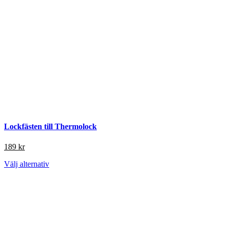
Lockfästen till Thermolock
189
kr
Den
Välj alternativ
här
produkten
har
flera
varianter.
De