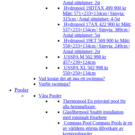
Antal sittplatser: 2st
Hydropool 19DTAX
499 900
kr
Mått: 571×233×134cm | Simyta:
315cm | Antal sittplatser: 4-5st
Hydropool 17AX
422 900
kr
Mått:
537×233×134cm | Simyta: 389cm |
Antal sittplatser: 5st
Hydropool 19ET
569 900
kr
Mått:
558×233×134cm | Simyta: 249cm |
Antal sittplatser: 2st
USSPA M
502 998
kr
457×239×124cm
USSPA XL
502 998
kr
550×250×134cm
Vad kostar det att äga ett swimspa?
Varför swimspa?
Pooler
Våra Pooler
Thermopool
En prisvärd pool för
alla hemmafixare
Glasfiberpool
Snabb installation
med minimalt förarbete
Compass Pool
Compass Pools är en
av världens största tillverkare av
kompositpooler