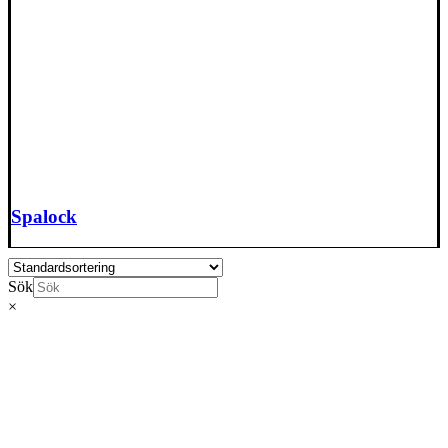
Spalock
Sök
×