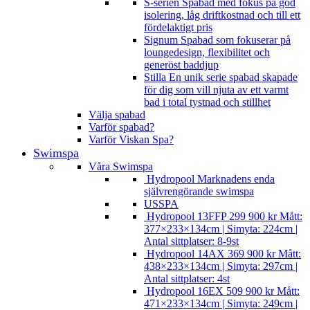
S-serien
Spabad med fokus på god
isolering, låg driftkostnad och till ett
fördelaktigt pris
Signum
Spabad som fokuserar på
loungedesign, flexibilitet och
generöst baddjup
Stilla
En unik serie spabad skapade
för dig som vill njuta av ett varmt
bad i total tystnad och stillhet
Välja spabad
Varför spabad?
Varför Viskan Spa?
Swimspa
Våra Swimspa
Hydropool
Marknadens enda
självrengörande swimspa
USSPA
Hydropool 13FFP
299 900
kr
Mått:
377×233×134cm | Simyta: 224cm |
Antal sittplatser: 8-9st
Hydropool 14AX
369 900
kr
Mått:
438×233×134cm | Simyta: 297cm |
Antal sittplatser: 4st
Hydropool 16EX
509 900
kr
Mått:
471×233×134cm | Simyta: 249cm |