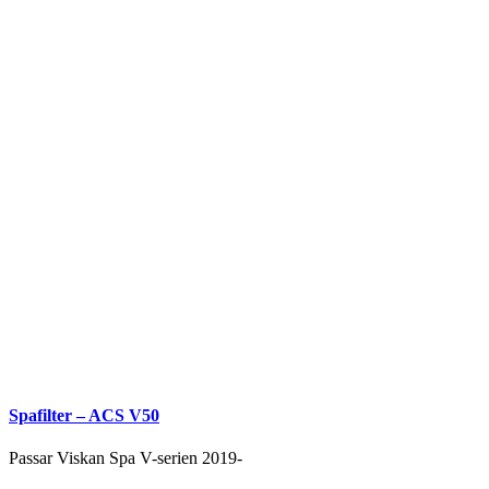
olika
alternativen
kan
väljas
på
produktsidan
Spafilter – ACS V50
Passar Viskan Spa V-serien 2019-