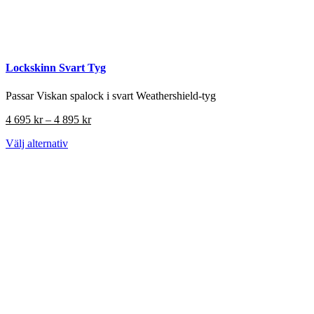
Lockskinn Svart Tyg
Passar Viskan spalock i svart Weathershield-tyg
Prisintervall:
4 695
kr
–
4 895
kr
4
Den
Välj alternativ
695 kr
här
till
produkten
4
har
895 kr
flera
varianter.
De
olika
alternativen
kan
väljas
på
produktsidan