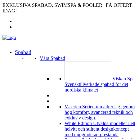
EXKLUSIVA SPABAD, SWIMSPA & POOLER | FÅ OFFERT
IDAG!
Spabad
Våra Spabad
Viskan Spa
Svensktillverkade spabad för det
nordiska klimatet
V-serien
Serien utmärker sig genom
hög komfort, avancerad teknik och
exklusiv design.
White Edition
Utvalda modeller i ett
helvitt och stilrent designkoncept
med uppgraderad prestanda