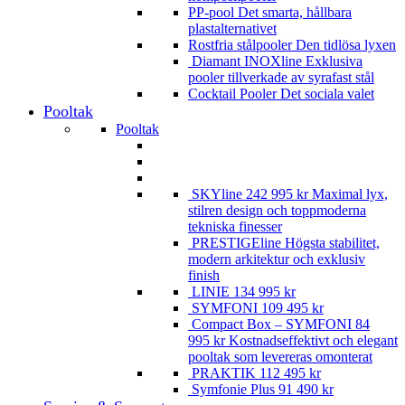
PP-pool
Det smarta, hållbara
plastalternativet
Rostfria stålpooler
Den tidlösa lyxen
Diamant INOXline
Exklusiva
pooler tillverkade av syrafast stål
Cocktail Pooler
Det sociala valet
Pooltak
Pooltak
SKYline
242 995
kr
Maximal lyx,
stilren design och toppmoderna
tekniska finesser
PRESTIGEline
Högsta stabilitet,
modern arkitektur och exklusiv
finish
LINIE
134 995
kr
SYMFONI
109 495
kr
Compact Box – SYMFONI
84
995
kr
Kostnadseffektivt och elegant
pooltak som levereras omonterat
PRAKTIK
112 495
kr
Symfonie Plus
91 490
kr