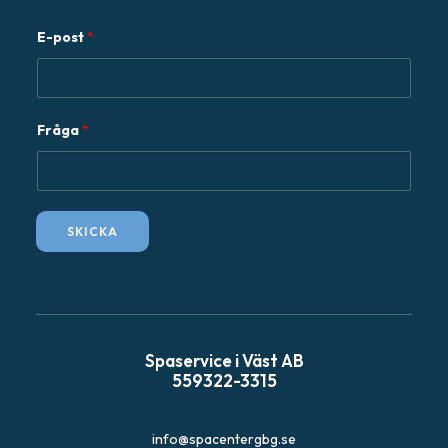
E-post
*
F
Fråga
*
r
å
g
a
SKICKA
E
-
p
o
s
Spaservice i Väst AB
t
559322-3315
info@spacentergbg.se