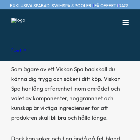
EXKLUSIVA SPABAD, SWIMSPA & POOLER | FÅ OFFERT IDAG!
Garantivillkor
Cart
Som ägare av ett Viskan Spa bad skall du
känna dig trygg och säker i ditt köp. Viskan
Spa har lång erfarenhet inom området och
valet av komponenter, noggrannhet och
kunskap är viktiga ingredienser för att
produkten skall bli bra och hålla länge.
Dock kan saker och ting ändå gå fel ibland