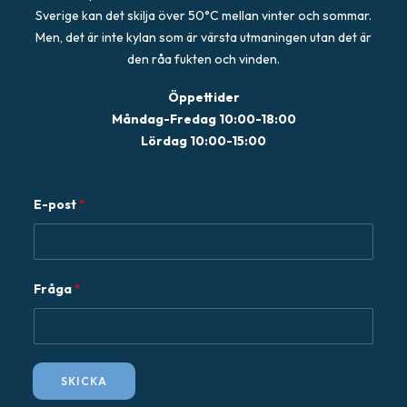
Sverige kan det skilja över 50°C mellan vinter och sommar.
Men, det är inte kylan som är värsta utmaningen utan det är
den råa fukten och vinden.
Öppettider
Måndag-Fredag 10:00-18:00
Lördag 10:00-15:00
F
E-post
*
r
å
g
a
Fråga
*
E
-
p
o
SKICKA
s