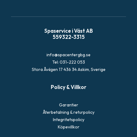
t
Spaservice i Väst AB
559322-3315
info@spacentergbg.se
Tel: 031-222 053
Stora Åvägen 17 436 34 Askim, Sverige
Policy & Villkor
Garantier
Återbetalning & returpolicy
Integritetspolicy
Köpevillkor