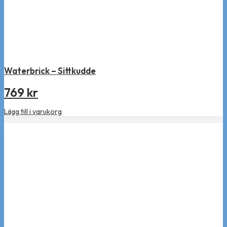
Waterbrick – Sittkudde
769
kr
Lägg till i varukorg