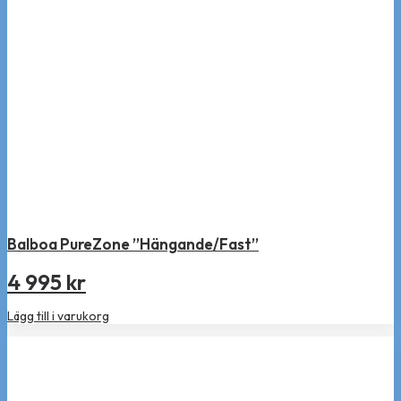
Balboa PureZone ”Hängande/Fast”
4 995
kr
Lägg till i varukorg