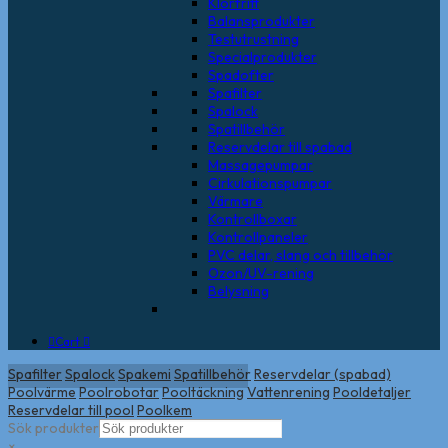
Klorfritt
Balansprodukter
Testutrustning
Specialprodukter
Spadofter
Spafilter
Spalock
Spatillbehör
Reservdelar till spabad
Massagepumpar
Cirkulationspumpar
Värmare
Kontrollboxar
Kontrollpaneler
PVC delar, slang och tillbehör
Ozon/UV-rening
Belysning
Cart
Spafilter
Spalock
Spakemi
Spatillbehör
Reservdelar (spabad)
Poolvärme
Poolrobotar
Pooltäckning
Vattenrening
Pooldetaljer
Reservdelar till pool
Poolkem
Sök produkter
×