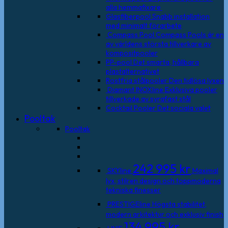
alla hemmafixare
Glasfiberpool
Snabb installation
med minimalt förarbete
Compass Pool
Compass Pools är en
av världens största tillverkare av
kompositpooler
PP-pool
Det smarta, hållbara
plastalternativet
Rostfria stålpooler
Den tidlösa lyxen
Diamant INOXline
Exklusiva pooler
tillverkade av syrafast stål
Cocktail Pooler
Det sociala valet
Pooltak
Pooltak
242 995
kr
SKYline
Maximal
lyx, stilren design och toppmoderna
tekniska finesser
PRESTIGEline
Högsta stabilitet,
modern arkitektur och exklusiv finish
134 995
kr