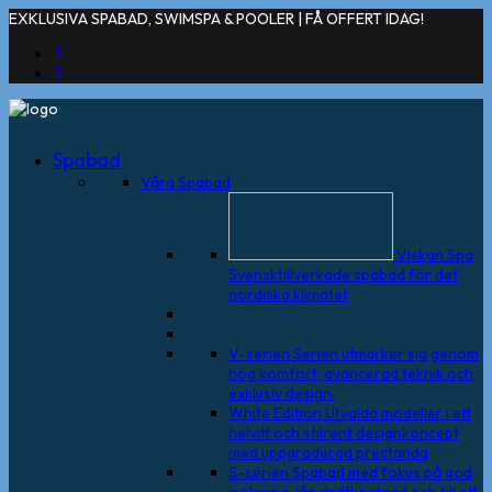
EXKLUSIVA SPABAD, SWIMSPA & POOLER | FÅ OFFERT IDAG!
Spabad
Våra Spabad
Viskan Spa
Svensktillverkade spabad för det
nordiska klimatet
V-serien
Serien utmärker sig genom
hög komfort, avancerad teknik och
exklusiv design.
White Edition
Utvalda modeller i ett
helvitt och stilrent designkoncept
med uppgraderad prestanda
S-serien
Spabad med fokus på god