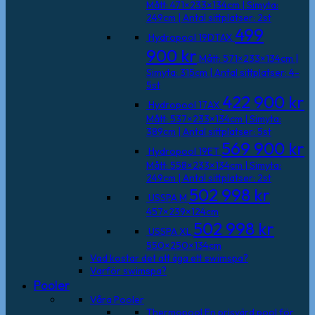
Mått: 471×233×134cm | Simyta:
249cm | Antal sittplatser: 2st
499
Hydropool 19DTAX
900
kr
Mått: 571×233×134cm |
Simyta: 315cm | Antal sittplatser: 4-
5st
422 900
kr
Hydropool 17AX
Mått: 537×233×134cm | Simyta:
389cm | Antal sittplatser: 5st
569 900
kr
Hydropool 19ET
Mått: 558×233×134cm | Simyta:
249cm | Antal sittplatser: 2st
502 998
kr
USSPA M
457×239×124cm
502 998
kr
USSPA XL
550×250×134cm
Vad kostar det att äga ett swimspa?
Varför swimspa?
Pooler
Våra Pooler
Thermopool
En prisvärd pool för