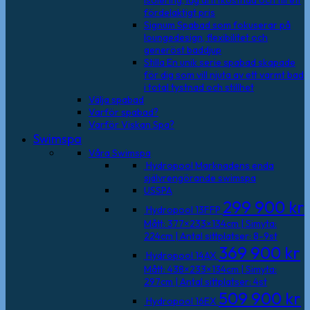
isolering, låg driftkostnad och till ett
fördelaktigt pris
Signum
Spabad som fokuserar på
loungedesign, flexibilitet och
generöst baddjup
Stilla
En unik serie spabad skapade
för dig som vill njuta av ett varmt bad
i total tystnad och stillhet
Välja spabad
Varför spabad?
Varför Viskan Spa?
Swimspa
Våra Swimspa
Hydropool
Marknadens enda
självrengörande swimspa
USSPA
299 900
kr
Hydropool 13FFP
Mått: 377×233×134cm | Simyta:
224cm | Antal sittplatser: 8-9st
369 900
kr
Hydropool 14AX
Mått: 438×233×134cm | Simyta:
297cm | Antal sittplatser: 4st
509 900
kr
Hydropool 16EX