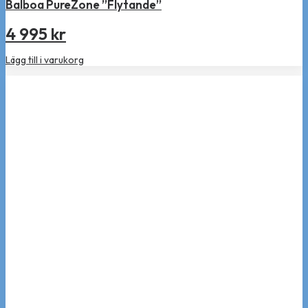
Balboa PureZone ”Flytande”
4 995
kr
Lägg till i varukorg