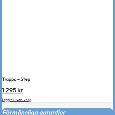
Trappa – Step
1 295
kr
Lägg till i varukorg
Förmåneliga garantier