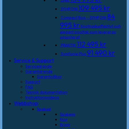
LINIE
109 495
kr
SYMFONI
84
Compact Box – SYMFONI
995
kr
Kostnadseffektivt och
elegant pooltak som levereras
omonterat
112 495
kr
PRAKTIK
91 490
kr
Symfonie Plus
Service & Support
Serviceärende
Garantiärende
Garantivillkor
Support
FAQ
Teknisk dokumentation
Instruktionsvideos
Webbshop
Spabad
Spakemi
Klor
Brom