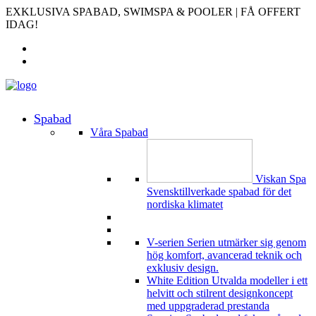
EXKLUSIVA SPABAD, SWIMSPA & POOLER | FÅ OFFERT
IDAG!
Spabad
Våra Spabad
Viskan Spa
Svensktillverkade spabad för det
nordiska klimatet
V-serien
Serien utmärker sig genom
hög komfort, avancerad teknik och
exklusiv design.
White Edition
Utvalda modeller i ett
helvitt och stilrent designkoncept
med uppgraderad prestanda