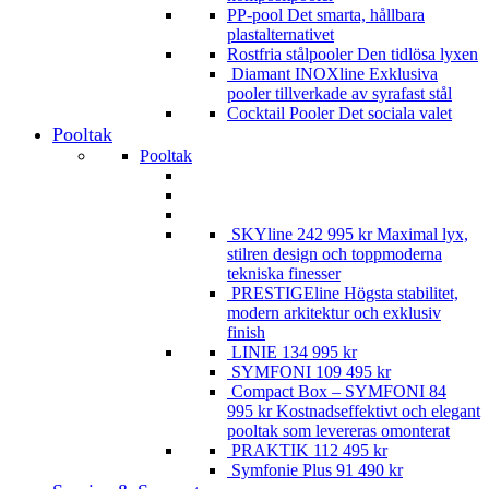
PP-pool
Det smarta, hållbara
plastalternativet
Rostfria stålpooler
Den tidlösa lyxen
Diamant INOXline
Exklusiva
pooler tillverkade av syrafast stål
Cocktail Pooler
Det sociala valet
Pooltak
Pooltak
SKYline
242 995
kr
Maximal lyx,
stilren design och toppmoderna
tekniska finesser
PRESTIGEline
Högsta stabilitet,
modern arkitektur och exklusiv
finish
LINIE
134 995
kr
SYMFONI
109 495
kr
Compact Box – SYMFONI
84
995
kr
Kostnadseffektivt och elegant
pooltak som levereras omonterat
PRAKTIK
112 495
kr
Symfonie Plus
91 490
kr