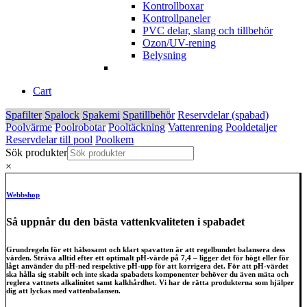
Kontrollboxar
Kontrollpaneler
PVC delar, slang och tillbehör
Ozon/UV-rening
Belysning
Cart
Spafilter
Spalock
Spakemi
Spatillbehör
Reservdelar (spabad)
Poolvärme
Poolrobotar
Pooltäckning
Vattenrening
Pooldetaljer
Reservdelar till pool
Poolkem
Sök produkter
×
Webbshop
Så uppnår du den bästa vattenkvaliteten i spabadet
Grundregeln för ett hälsosamt och klart spavatten är att regelbundet balansera dess
värden. Sträva alltid efter ett optimalt pH-värde på 7,4 – ligger det för högt eller för
lågt använder du pH-ned respektive pH-upp för att korrigera det. För att pH-värdet
ska hålla sig stabilt och inte skada spabadets komponenter behöver du även mäta och
reglera vattnets alkalinitet samt kalkhårdhet. Vi har de rätta produkterna som hjälper
dig att lyckas med vattenbalansen.