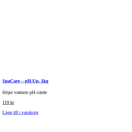
SpaCare – pH-Up, 1kg
Höjer vattnets pH-värde
119
kr
Lägg till i varukorg