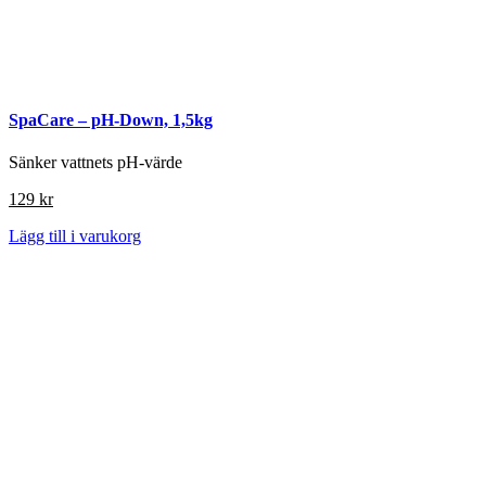
SpaCare – pH-Down, 1,5kg
Sänker vattnets pH-värde
129
kr
Lägg till i varukorg