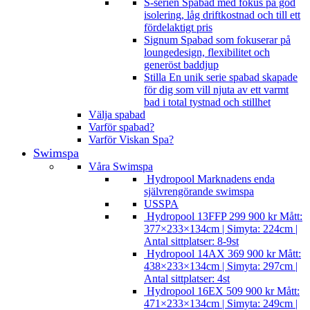
S-serien
Spabad med fokus på god
isolering, låg driftkostnad och till ett
fördelaktigt pris
Signum
Spabad som fokuserar på
loungedesign, flexibilitet och
generöst baddjup
Stilla
En unik serie spabad skapade
för dig som vill njuta av ett varmt
bad i total tystnad och stillhet
Välja spabad
Varför spabad?
Varför Viskan Spa?
Swimspa
Våra Swimspa
Hydropool
Marknadens enda
självrengörande swimspa
USSPA
Hydropool 13FFP
299 900
kr
Mått:
377×233×134cm | Simyta: 224cm |
Antal sittplatser: 8-9st
Hydropool 14AX
369 900
kr
Mått:
438×233×134cm | Simyta: 297cm |
Antal sittplatser: 4st
Hydropool 16EX
509 900
kr
Mått:
471×233×134cm | Simyta: 249cm |