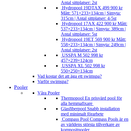
Antal sittplatser: 2st
Hydropool 19DTAX
499 900
kr
Mått: 571×233×134cm | Simyta:
315cm | Antal sittplatser: 4-5st
Hydropool 17AX
422 900
kr
Mått:
537×233×134cm | Simyta: 389cm |
Antal sittplatser: 5st
Hydropool 19ET
569 900
kr
Mått:
558×233×134cm | Simyta: 249cm |
Antal sittplatser: 2st
USSPA M
502 998
kr
457×239×124cm
USSPA XL
502 998
kr
550×250×134cm
Vad kostar det att äga ett swimspa?
Varför swimspa?
Pooler
Våra Pooler
Thermopool
En prisvärd pool för
alla hemmafixare
Glasfiberpool
Snabb installation
med minimalt förarbete
Compass Pool
Compass Pools är en
av världens största tillverkare av
kompositpooler