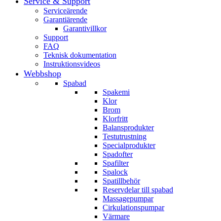
Service & Support
Serviceärende
Garantiärende
Garantivillkor
Support
FAQ
Teknisk dokumentation
Instruktionsvideos
Webbshop
Spabad
Spakemi
Klor
Brom
Klorfritt
Balansprodukter
Testutrustning
Specialprodukter
Spadofter
Spafilter
Spalock
Spatillbehör
Reservdelar till spabad
Massagepumpar
Cirkulationspumpar
Värmare