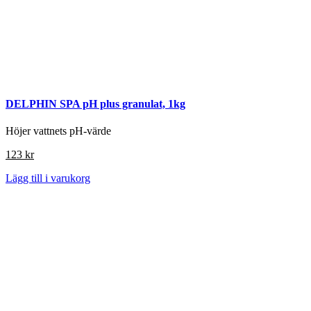
DELPHIN SPA pH plus granulat, 1kg
Höjer vattnets pH-värde
123
kr
Lägg till i varukorg