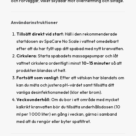
och rörväggar, vilket skyddar mot överhettning och slitage.
Användarinstruktioner
Tillsätt direkt vid start:
Häll i den rekommenderade
startdosen av
SpaCare No Scale
i vattnet omedelbart
efter att du har fyllt upp ditt spabad med nytt kranvatten.
Cirkulera:
Starta spabadets massagepumpar och låt
vattnet cirkulera ordentligt i minst
10–15 minuter
så att
produkten blandas ut helt.
Fortsätt som vanligt:
Efter att vätskan har blandats om
kan du mäta och justera pH-värdet samt tillsätta ditt
vanliga desinfektionsmedel (klor eller brom).
Veckounderhåll:
Om du bor i ett område med mycket
kalkrikt kranvatten bör du tillsätta underhållsdosen (10
ml per 1 000 liter) en gång i veckan, gärna i samband
med att du rengör eller byter spafiltret.