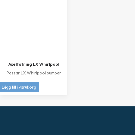
Axeltätning LX Whirlpool
Passar LX Whirlpool pumpar
249
kr
Lägg till i varukorg