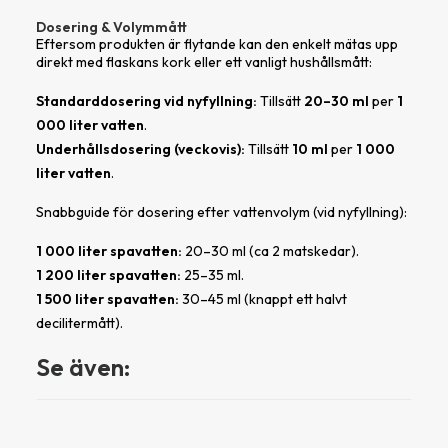
Dosering & Volymmått
Eftersom produkten är flytande kan den enkelt mätas upp
direkt med flaskans kork eller ett vanligt hushållsmått:
Standarddosering vid nyfyllning:
Tillsätt
20–30 ml
per
1
000 liter vatten
.
Underhållsdosering (veckovis):
Tillsätt
10 ml
per
1 000
liter vatten
.
Snabbguide för dosering efter vattenvolym (vid nyfyllning):
1 000 liter spavatten:
20–30 ml (ca 2 matskedar).
1 200 liter spavatten:
25–35 ml.
1 500 liter spavatten:
30–45 ml (knappt ett halvt
decilitermått).
Se även: