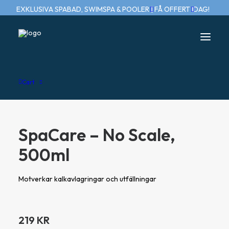
EXKLUSIVA SPABAD, SWIMSPA & POOLER | FÅ OFFERT IDAG!
Home
SpaCare – No Scale, 500ml
Cart
SpaCare – No Scale,
500ml
Motverkar kalkavlagringar och utfällningar
219
KR