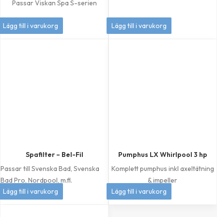
Passar Viskan Spa S-serien
449
kr
349
kr
Lägg till i varukorg
Lägg till i varukorg
Spafilter – Bel-Fil
Pumphus LX Whirlpool 3 hp
Passar till Svenska Bad, Svenska
Komplett pumphus inkl axeltätning
Bad Pro, Nordpool, m.fl.
& impeller
399
kr
1 049
kr
Lägg till i varukorg
Lägg till i varukorg