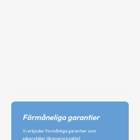
SpaCare – Alka Up, 1kg
Höjer vattnets alkalinitet
165
kr
Lägg till i varukorg
Förmåneliga garantier
Vi erbjuder förmånliga garantier som
säkerställer långvarig kvalitet.