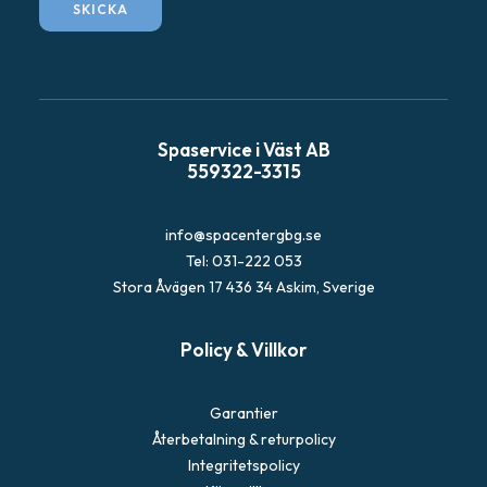
SKICKA
g
a
Spaservice i Väst AB
559322-3315
info@spacentergbg.se
Tel: 031-222 053
Stora Åvägen 17 436 34 Askim, Sverige
Policy & Villkor
Garantier
Återbetalning & returpolicy
Integritetspolicy