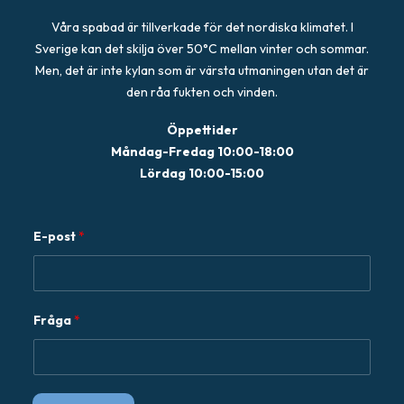
Våra spabad är tillverkade för det nordiska klimatet. I
Sverige kan det skilja över 50°C mellan vinter och sommar.
Men, det är inte kylan som är värsta utmaningen utan det är
den råa fukten och vinden.
Öppettider
Måndag-Fredag 10:00-18:00
Lördag 10:00-15:00
E
E-post
*
-
p
o
s
Fråga
*
t
F
r
å