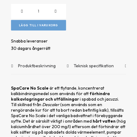
SpaCare
-
No
LÄGG TILL I VARUKORG
Scale,
500ml
Snabba leveranser
mängd
30 dagars ångerrätt
Produktbeskrivning
Teknisk specifikation
Do
SpaCare No Scale
är ett flytande, koncentrerat
kalkbindningsmedel som används för att
förhindra
kalkavlagringar och utfällningar
i spabad och jacuzzi.
Till skillnad från
Descaler
(som används som en
rengörande kur för att ta bort redan befintlig kalk), tillsätts
SpaCare No Scale
i det vanliga badvattnet i förebyggande
syfte. Det är särskilt viktigt i områden med
hårt vatten
(hög
kalciumhårdhet över 200 mg/l) eftersom det förhindrar att
kalk sätter sig på spabadets dolda värmeelement, pumpar