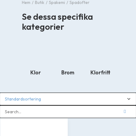
Hem
Butik
Spakemi
Spadofter
Se dessa specifika
kategorier
Klor
Brom
Klorfritt
Balan
dukt