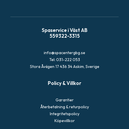
a
Spaservice i Väst AB
559322-3315
info@spacentergbg.se
Tel: 031-222 053
Stora Åvägen 17 436 34 Askim, Sverige
Policy & Villkor
Garantier
Återbetalning & returpolicy
Integritetspolicy
Köpevillkor