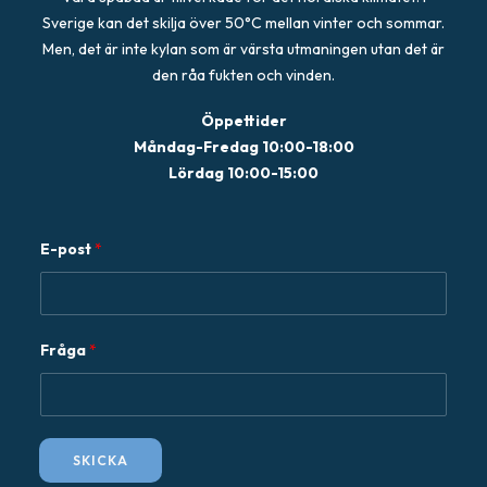
väljas
Sverige kan det skilja över 50°C mellan vinter och sommar.
på
Men, det är inte kylan som är värsta utmaningen utan det är
produktsidan
den råa fukten och vinden.
Öppettider
Måndag-Fredag 10:00-18:00
Lördag 10:00-15:00
E
E-post
*
-
p
o
s
Fråga
*
t
F
r
å
SKICKA
g