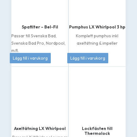
Spafilter – Bel-Fil
Pumphus LX Whirlpool 3 hp
Passar till Svenska Bad,
Komplett pumphus inkl
Svenska Bad Pro, Nordpool,
axeltätning & impeller
m.fl.
399
kr
1 049
kr
Lägg till i varukorg
Lägg till i varukorg
Axeltätning LX Whirlpool
Lockfästen till
Thermolock