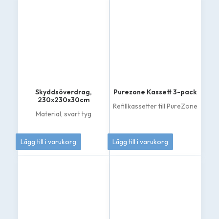
695 kr
här
produkten
till
har
4
flera
varianter.
895 kr
De
olika
alternativen
kan
väljas
på
Skyddsöverdrag,
Purezone Kassett 3-pack
produktsidan
230x230x30cm
Refillkassetter till PureZone
Material, svart tyg
1 295
kr
869
kr
Lägg till i varukorg
Lägg till i varukorg