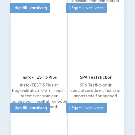
klassiskt, manuellt mätset.
206
kr
133
kr
Lägg till i varukorg
Lägg till i varukorg
Insta-TEST 5 Plus
SPA Teststickor
Insta-TEST 5 Plus är
SPA Testtickor är
högkvalitativa "dip-n-read"-
specialiserade multistickor
teststickor som ger
anpassade för spabad.
omedelbart resultat för både
208
kr
145
kr
pooler och spabad.
Lägg till i varukorg
Lägg till i varukorg