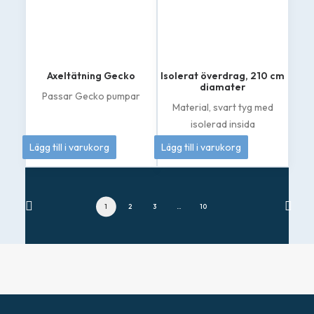
Axeltätning Gecko
Isolerat överdrag, 210 cm
diamater
Passar Gecko pumpar
Material, svart tyg med
isolerad insida
399
kr
3 495
kr
Lägg till i varukorg
Lägg till i varukorg
1
2
3
…
10