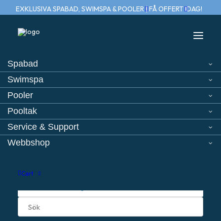
EXKLUSIVA SPABAD, SWIMSPA & POOLER | FÅ OFFERT IDAG!
Spabad
Swimspa
Hem
Reservdelar (spabad)
Kontrollbox
Pooler
Pooltak
Service & Support
Webbshop
Cart