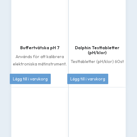
Buffertvätska pH 7
Dalphin Testtabletter
(pH/klor)
Används för att kalibrera
Testtabletter (pH/klor) 60st
elektroniska mätinstrument.
50
kr
144
kr
Lägg till i varukorg
Lägg till i varukorg