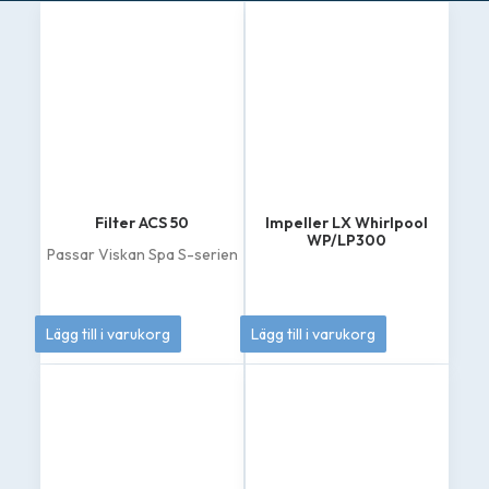
Filter ACS 50
Impeller LX Whirlpool
WP/LP300
Passar Viskan Spa S-serien
449
kr
349
kr
Lägg till i varukorg
Lägg till i varukorg