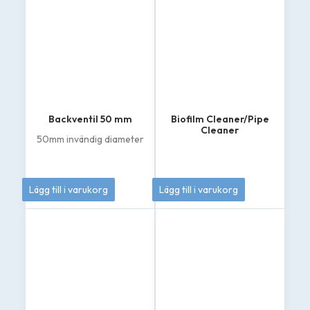
Backventil 50 mm
Biofilm Cleaner/Pipe
Cleaner
50mm invändig diameter
549
kr
399
kr
Lägg till i varukorg
Lägg till i varukorg