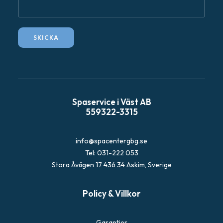
å
g
a
SKICKA
E
-
p
o
s
Spaservice i Väst AB
t
559322-3315
info@spacentergbg.se
Tel: 031-222 053
Stora Åvägen 17 436 34 Askim, Sverige
Policy & Villkor
Garantier