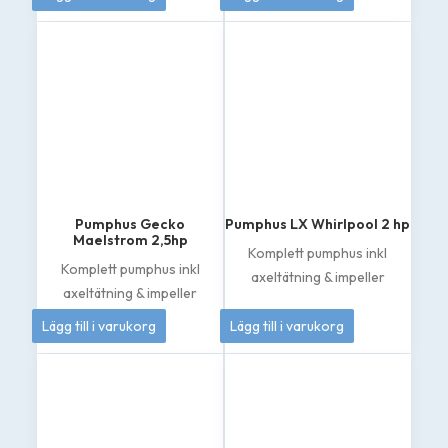
Pumphus Gecko
Pumphus LX Whirlpool 2 hp
Maelstrom 2,5hp
Komplett pumphus inkl
Komplett pumphus inkl
axeltätning & impeller
axeltätning & impeller
1 895
kr
1 049
kr
Lägg till i varukorg
Lägg till i varukorg