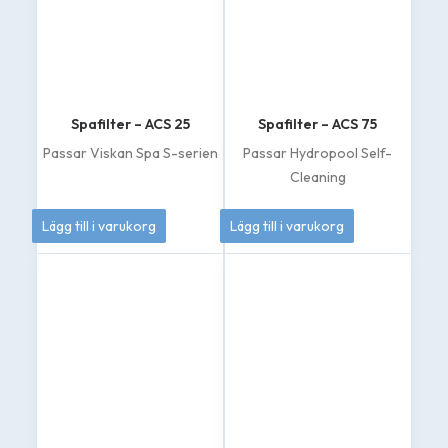
Spafilter – ACS 25
Spafilter – ACS 75
Passar Viskan Spa S-serien
Passar Hydropool Self-
Cleaning
369
kr
695
kr
Lägg till i varukorg
Lägg till i varukorg