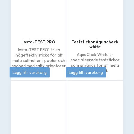
Insta-TEST PRO
Teststickor Aquacheck
white
Insta-TEST PRO" är en
AquaChek White är
högeffektiv sticka för att
specialiserade teststickor
mäta salthalten i pooler och
som används för att mäta
spabad med saltklorinatorer.
185
kr
262
kr
natriumklorid.
Lägg till i varukorg
Lägg till i varukorg