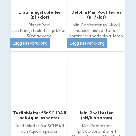
Ersättningstabletter
Delphin Mini Pool Tester
(pH/klor)
(pH/klor)
Planet Pool
Mini Pooltester (pH/klor)
ersättningstabletter (pH/klor)
manuellt mätset för att
30st av varje.
kontrollera vattenkvaliteten.
144
kr
133
kr
Lägg till i varukorg
Lägg till i varukorg
Testtabletter för SCUBA II
Mini Pool tester
och Aqua Inspector
(pH/klor/brom)
Testtabletter för SCUBA II
Mini Pooltester
och Aqua Inspector.
(pH/klor/brom) är ett