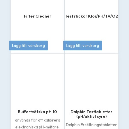
Filter Cleaner
Teststickor Klor/PH/TA/O2
139
kr
179
kr
Lägg till i varukorg
Lägg till i varukorg
Buffertvätska pH 10
Dalphin Testtabletter
(pH/aktivt syre)
används för att kalibrera
Delphin Ersättningstabletter
elektroniska pH-mätare.