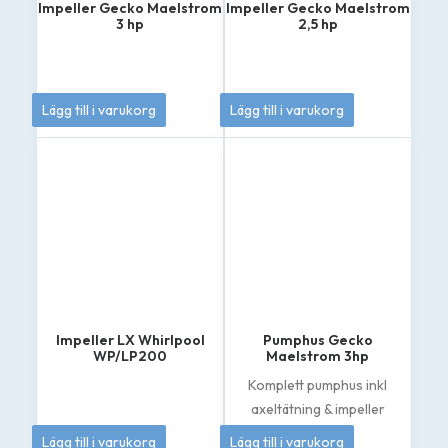
Impeller Gecko Maelstrom
Impeller Gecko Maelstrom
3 hp
2,5 hp
385
kr
385
kr
Lägg till i varukorg
Lägg till i varukorg
Impeller LX Whirlpool
Pumphus Gecko
WP/LP200
Maelstrom 3hp
Komplett pumphus inkl
axeltätning & impeller
349
kr
1 895
kr
Lägg till i varukorg
Lägg till i varukorg