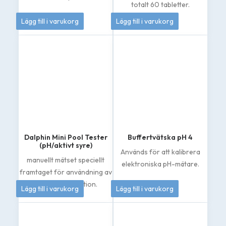
totalt 60 tabletter.
50
kr
155
kr
Lägg till i varukorg
Lägg till i varukorg
Dalphin Mini Pool Tester
Buffertvätska pH 4
(pH/aktivt syre)
Används för att kalibrera
manuellt mätset speciellt
elektroniska pH-mätare.
framtaget för användning av
133
kr
50
kr
klorfri desinfektion.
Lägg till i varukorg
Lägg till i varukorg