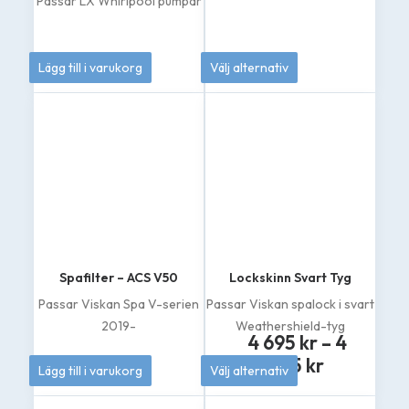
Passar LX Whirlpool pumpar
249
kr
189
kr
Lägg till i varukorg
Välj alternativ
Den
här
produkten
har
flera
varianter.
De
olika
alternativen
kan
väljas
på
Spafilter – ACS V50
Lockskinn Svart Tyg
produktsidan
Passar Viskan Spa V-serien
Passar Viskan spalock i svart
2019-
Weathershield-tyg
4 695
kr
–
4
Prisinterv
519
kr
895
kr
Lägg till i varukorg
Välj alternativ
4
Den