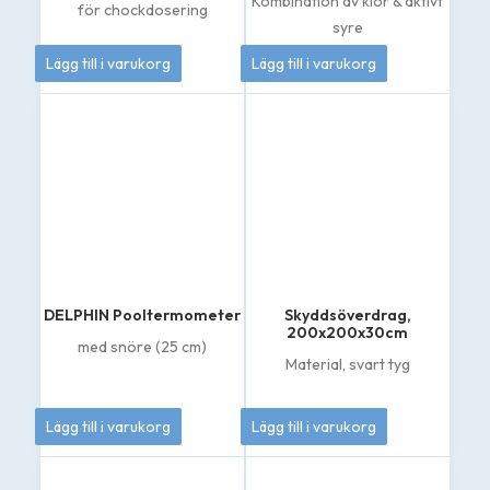
Kombination av klor & aktivt
för chockdosering
syre
262
kr
389
kr
Lägg till i varukorg
Lägg till i varukorg
DELPHIN Pooltermometer
Skyddsöverdrag,
200x200x30cm
med snöre (25 cm)
Material, svart tyg
60
kr
895
kr
Lägg till i varukorg
Lägg till i varukorg