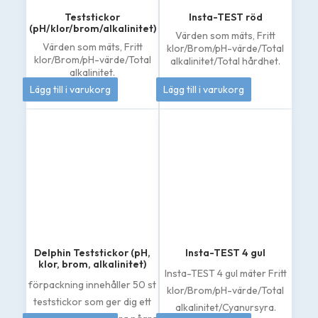
Teststickor
Insta-TEST röd
(pH/klor/brom/alkalinitet)
Värden som mäts,
Fritt
Värden som mäts,
Fritt
klor/Brom/pH-värde/Total
klor/Brom/pH-värde/Total
alkalinitet/Total hårdhet.
alkalinitet.
79
kr
208
kr
Lägg till i varukorg
Lägg till i varukorg
Delphin Teststickor (pH,
Insta-TEST 4 gul
klor, brom, alkalinitet)
Insta-TEST 4 gul mäter Fritt
förpackning innehåller 50 st
klor/Brom/pH-värde/Total
teststickor som ger dig ett
alkalinitet/Cyanursyra.