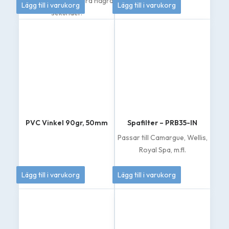
79
kr
185
kr
tydligt resultat på bara några
Lägg till i varukorg
Lägg till i varukorg
sekunder.
PVC Vinkel 90gr, 50mm
Spafilter – PRB35-IN
Passar till Camargue, Wellis,
Royal Spa, m.fl.
70
kr
439
kr
Lägg till i varukorg
Lägg till i varukorg