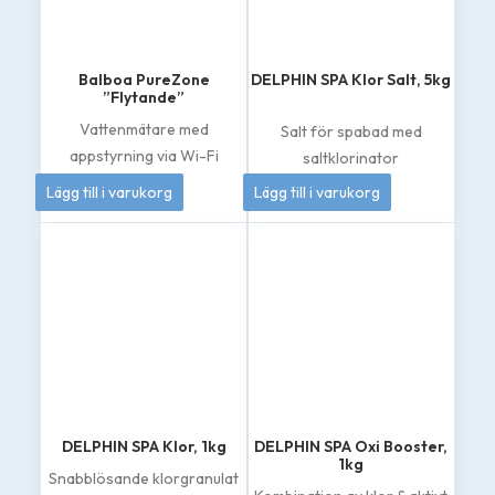
Balboa PureZone
DELPHIN SPA Klor Salt, 5kg
”Flytande”
Vattenmätare med
Salt för spabad med
appstyrning via Wi-Fi
saltklorinator
4 995
kr
419
kr
Lägg till i varukorg
Lägg till i varukorg
DELPHIN SPA Klor, 1kg
DELPHIN SPA Oxi Booster,
1kg
Snabblösande klorgranulat