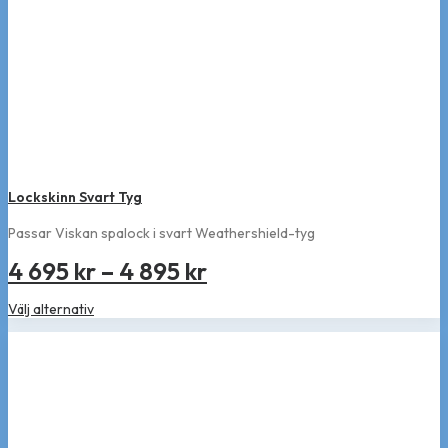
Lockskinn Svart Tyg
Passar Viskan spalock i svart Weathershield-tyg
Prisintervall:
4 695
kr
–
4 895
kr
4
Den
Välj alternativ
695 kr
här
produkten
till
har
flera
4
varianter.
895 kr
De
olika