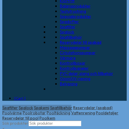
Klorfritt
Balansprodukter
Testutrustning
Specialprodukter
Spadofter
Spafilter
Spalock
Spatillbehör
Reservdelar till spabad
Massagepumpar
Cirkulationspumpar
Värmare
Kontrollboxar
Kontrollpaneler
PVC delar, slang och tillbehör
Ozon/UV-rening
Belysning
Cart
Spafilter
Spalock
Spakemi
Spatillbehör
Reservdelar (spabad)
Poolvärme
Poolrobotar
Pooltäckning
Vattenrening
Pooldetaljer
Reservdelar till pool
Poolkem
Sök produkter
×