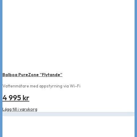
Balboa PureZone ”Flytande”
Vattenmätare med appstyrning via Wi-Fi
4 995
kr
Lägg till i varukorg