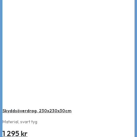
alternativen
kan
väljas
på
produktsidan
Skyddsöverdrag, 230x230x30cm
Material, svart tyg
1 295
kr