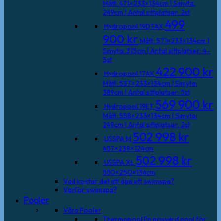
Mått: 471×233×134cm | Simyta:
249cm | Antal sittplatser: 2st
499
Hydropool 19DTAX
900
kr
Mått: 571×233×134cm |
Simyta: 315cm | Antal sittplatser: 4-
5st
422 900
kr
Hydropool 17AX
Mått: 537×233×134cm | Simyta:
389cm | Antal sittplatser: 5st
569 900
kr
Hydropool 19ET
Mått: 558×233×134cm | Simyta:
249cm | Antal sittplatser: 2st
502 998
kr
USSPA M
457×239×124cm
502 998
kr
USSPA XL
550×250×134cm
Vad kostar det att äga ett swimspa?
Varför swimspa?
Pooler
Våra Pooler
Thermopool
En prisvärd pool för