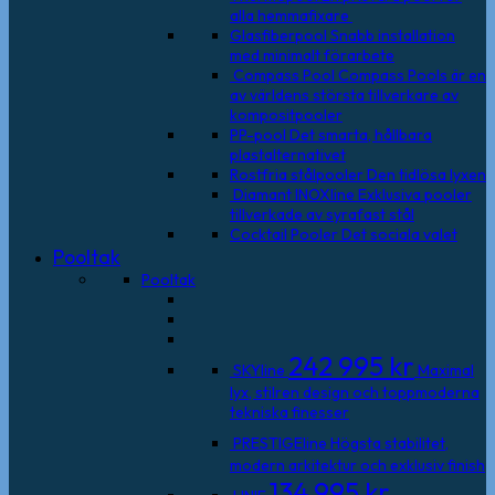
alla hemmafixare
Glasfiberpool
Snabb installation
med minimalt förarbete
Compass Pool
Compass Pools är en
av världens största tillverkare av
kompositpooler
PP-pool
Det smarta, hållbara
plastalternativet
Rostfria stålpooler
Den tidlösa lyxen
Diamant INOXline
Exklusiva pooler
tillverkade av syrafast stål
Cocktail Pooler
Det sociala valet
Pooltak
Pooltak
242 995
kr
SKYline
Maximal
lyx, stilren design och toppmoderna
tekniska finesser
PRESTIGEline
Högsta stabilitet,
modern arkitektur och exklusiv finish
134 995
kr