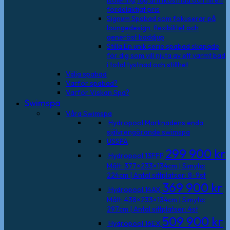
isolering, låg driftkostnad och till ett
fördelaktigt pris
Signum
Spabad som fokuserar på
loungedesign, flexibilitet och
generöst baddjup
Stilla
En unik serie spabad skapade
för dig som vill njuta av ett varmt bad
i total tystnad och stillhet
Välja spabad
Varför spabad?
Varför Viskan Spa?
Swimspa
Våra Swimspa
Hydropool
Marknadens enda
självrengörande swimspa
USSPA
299 900
kr
Hydropool 13FFP
Mått: 377×233×134cm | Simyta:
224cm | Antal sittplatser: 8-9st
369 900
kr
Hydropool 14AX
Mått: 438×233×134cm | Simyta:
297cm | Antal sittplatser: 4st
509 900
kr
Hydropool 16EX