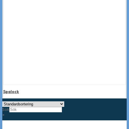
Spalock
Sök
×