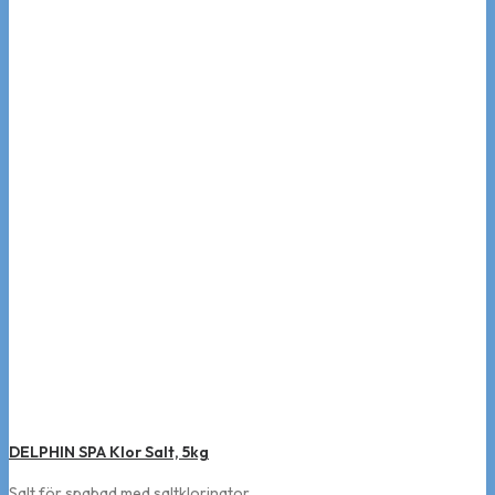
DELPHIN SPA Klor Salt, 5kg
Salt för spabad med saltklorinator