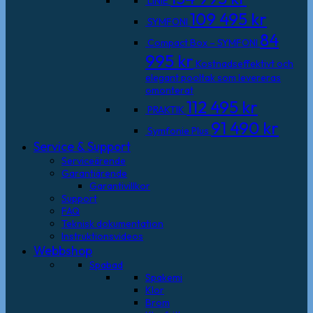
LINIE
109 495
kr
SYMFONI
84
Compact Box – SYMFONI
995
kr
Kostnadseffektivt och
elegant pooltak som levereras
omonterat
112 495
kr
PRAKTIK
91 490
kr
Symfonie Plus
Service & Support
Serviceärende
Garantiärende
Garantivillkor
Support
FAQ
Teknisk dokumentation
Instruktionsvideos
Webbshop
Spabad
Spakemi
Klor
Brom