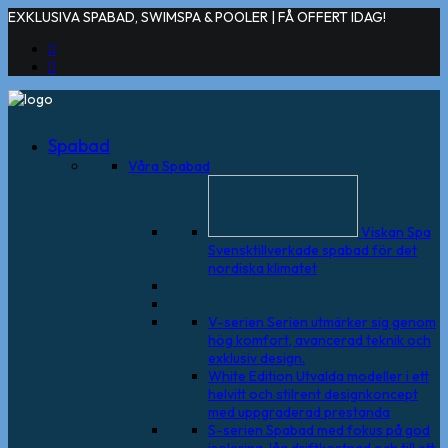
EXKLUSIVA SPABAD, SWIMSPA & POOLER | FÅ OFFERT IDAG!
Spabad
Våra Spabad
Viskan Spa
Svensktillverkade spabad för det
nordiska klimatet
V-serien
Serien utmärker sig genom
hög komfort, avancerad teknik och
exklusiv design.
White Edition
Utvalda modeller i ett
helvitt och stilrent designkoncept
med uppgraderad prestanda
S-serien
Spabad med fokus på god