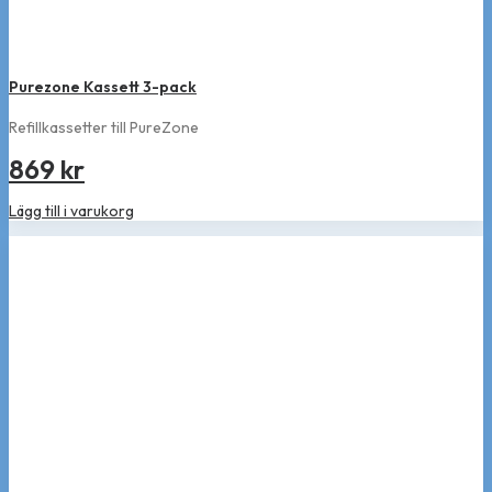
Purezone Kassett 3-pack
Refillkassetter till PureZone
869
kr
Lägg till i varukorg