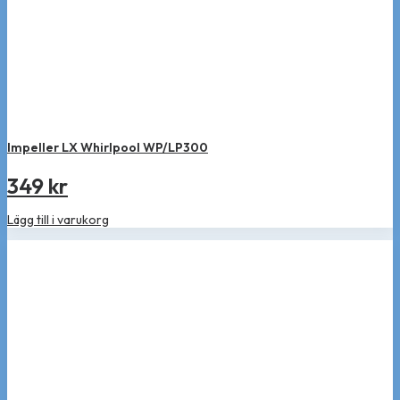
Impeller LX Whirlpool WP/LP300
349
kr
Lägg till i varukorg