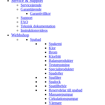
Service & Support
Serviceärende
Garantiärende
Garantivillkor
Support
FAQ
Teknisk dokumentation
Instruktionsvideos
Webbshop
Spabad
Spakemi
Klor
Brom
Klorfritt
Balansprodukter
Testutrustning
Specialprodukter
Spadofter
Spafilter
Spalock
Spatillbehör
Reservdelar till spabad
Massagepumpar
Cirkulationspumpar
Värmare