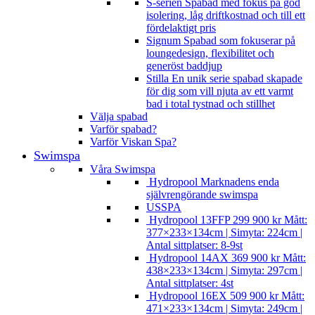
S-serien
Spabad med fokus på god
isolering, låg driftkostnad och till ett
fördelaktigt pris
Signum
Spabad som fokuserar på
loungedesign, flexibilitet och
generöst baddjup
Stilla
En unik serie spabad skapade
för dig som vill njuta av ett varmt
bad i total tystnad och stillhet
Välja spabad
Varför spabad?
Varför Viskan Spa?
Swimspa
Våra Swimspa
Hydropool
Marknadens enda
självrengörande swimspa
USSPA
Hydropool 13FFP
299 900
kr
Mått:
377×233×134cm | Simyta: 224cm |
Antal sittplatser: 8-9st
Hydropool 14AX
369 900
kr
Mått:
438×233×134cm | Simyta: 297cm |
Antal sittplatser: 4st
Hydropool 16EX
509 900
kr
Mått:
471×233×134cm | Simyta: 249cm |