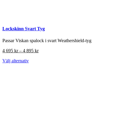
Lockskinn Svart Tyg
Passar Viskan spalock i svart Weathershield-tyg
Prisintervall:
4 695
kr
–
4 895
kr
4
Den
Välj alternativ
695 kr
här
till
produkten
4
har
895 kr
flera
varianter.
De
olika
alternativen
kan
väljas
på
produktsidan