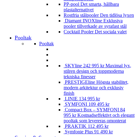
PP-pool
Det smarta, hållbara
plastalternativet
Rostfria stålpooler
Den tidlösa lyxen
Diamant INOXline
Exklusiva
pooler tillverkade av syrafast stål
Cocktail Pooler
Det sociala valet
Pooltak
Pooltak
SKYline
242 995
kr
Maximal lyx,
stilren design och toppmoderna
tekniska finesser
PRESTIGEline
Högsta stabilitet,
modern arkitektur och exklusiv
finish
LINIE
134 995
kr
SYMFONI
109 495
kr
Compact Box – SYMFONI
84
995
kr
Kostnadseffektivt och elegant
pooltak som levereras omonterat
PRAKTIK
112 495
kr
Symfonie Plus
91 490
kr