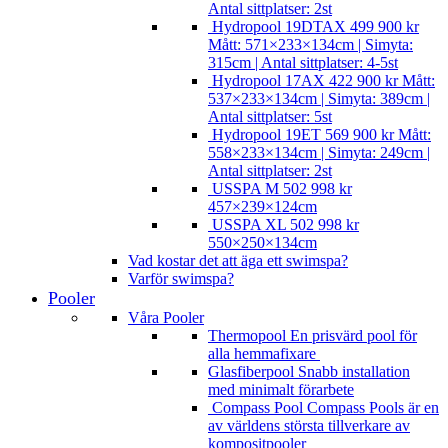
Antal sittplatser: 2st
Hydropool 19DTAX
499 900
kr
Mått: 571×233×134cm | Simyta:
315cm | Antal sittplatser: 4-5st
Hydropool 17AX
422 900
kr
Mått:
537×233×134cm | Simyta: 389cm |
Antal sittplatser: 5st
Hydropool 19ET
569 900
kr
Mått:
558×233×134cm | Simyta: 249cm |
Antal sittplatser: 2st
USSPA M
502 998
kr
457×239×124cm
USSPA XL
502 998
kr
550×250×134cm
Vad kostar det att äga ett swimspa?
Varför swimspa?
Pooler
Våra Pooler
Thermopool
En prisvärd pool för
alla hemmafixare
Glasfiberpool
Snabb installation
med minimalt förarbete
Compass Pool
Compass Pools är en
av världens största tillverkare av
kompositpooler