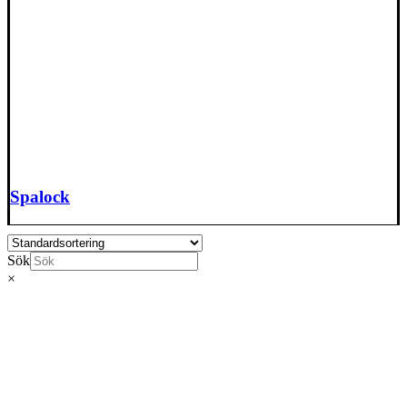
Spalock
Sök
×