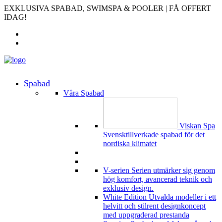
EXKLUSIVA SPABAD, SWIMSPA & POOLER | FÅ OFFERT
IDAG!
Spabad
Våra Spabad
Viskan Spa
Svensktillverkade spabad för det
nordiska klimatet
V-serien
Serien utmärker sig genom
hög komfort, avancerad teknik och
exklusiv design.
White Edition
Utvalda modeller i ett
helvitt och stilrent designkoncept
med uppgraderad prestanda