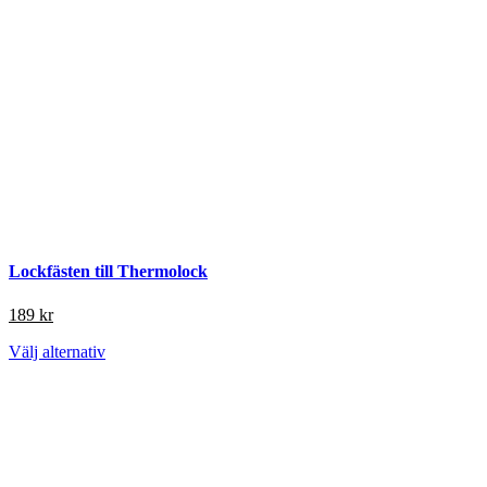
Lockfästen till Thermolock
189
kr
Den
Välj alternativ
här
produkten
har
flera
varianter.
De