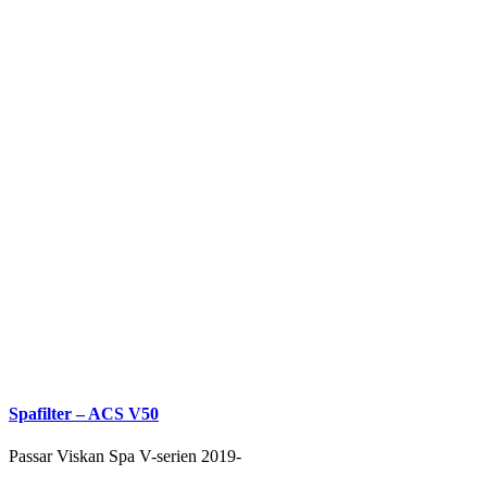
olika
alternativen
kan
väljas
på
produktsidan
Spafilter – ACS V50
Passar Viskan Spa V-serien 2019-