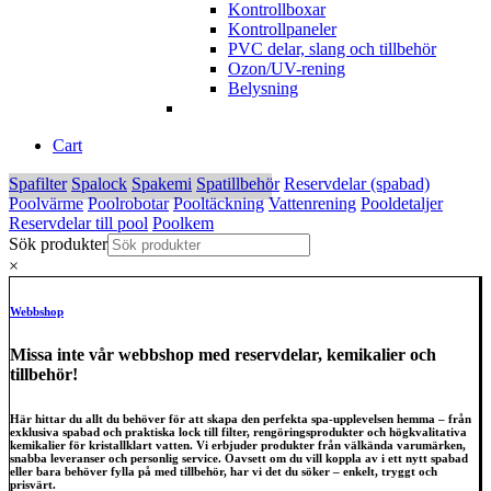
Kontrollboxar
Kontrollpaneler
PVC delar, slang och tillbehör
Ozon/UV-rening
Belysning
Cart
Spafilter
Spalock
Spakemi
Spatillbehör
Reservdelar (spabad)
Poolvärme
Poolrobotar
Pooltäckning
Vattenrening
Pooldetaljer
Reservdelar till pool
Poolkem
Sök produkter
×
Webbshop
Missa inte vår webbshop med reservdelar, kemikalier och
tillbehör!
Här hittar du allt du behöver för att skapa den perfekta spa-upplevelsen hemma – från
exklusiva spabad och praktiska lock till filter, rengöringsprodukter och högkvalitativa
kemikalier för kristallklart vatten. Vi erbjuder produkter från välkända varumärken,
snabba leveranser och personlig service. Oavsett om du vill koppla av i ett nytt spabad
eller bara behöver fylla på med tillbehör, har vi det du söker – enkelt, tryggt och
prisvärt.