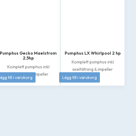
Pumphus Gecko Maelstrom
Pumphus LX Whirlpool 2 hp
2,5hp
Komplett pumphus inkl
Komplett pumphus inkl
axeltätning & impeller
axeltätning & impeller
1 895
kr
1 049
kr
ägg till i varukorg
Lägg till i varukorg