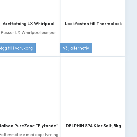
Axeltätning LX Whirlpool
Lockfästen till Thermolock
Passar LX Whirlpool pumpar
249
kr
189
kr
ägg till i varukorg
Välj alternativ
Den
här
produkten
har
flera
varianter.
De
olika
alternativen
kan
väljas
på
produktsidan
Balboa PureZone ”Flytande”
DELPHIN SPA Klor Salt, 5kg
Vattenmätare med appstyrning