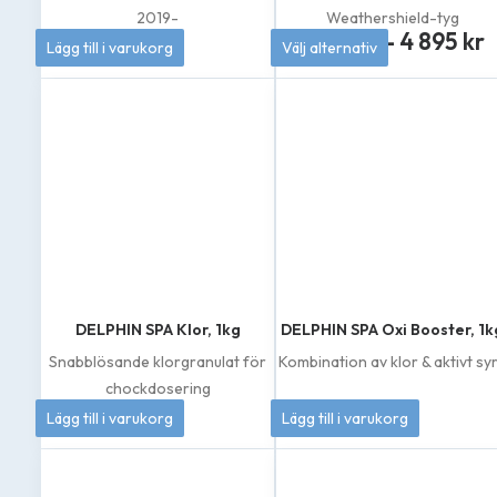
2019-
Weathershield-tyg
P
519
kr
4 695
kr
–
4 895
kr
Lägg till i varukorg
Välj alternativ
Den
6
här
produkten
ti
har
flera
varianter.
8
De
olika
alternativen
kan
väljas
på
produktsidan
DELPHIN SPA Klor, 1kg
DELPHIN SPA Oxi Booster, 1k
Snabblösande klorgranulat för
Kombination av klor & aktivt sy
chockdosering
262
kr
389
kr
Lägg till i varukorg
Lägg till i varukorg