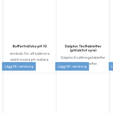
Buffertvätska pH 10
Dalphin Testtabletter
(pH/aktivt syre)
används för att kalibrera
Delphin Ersättningstabletter
elektroniska pH-mätare.
totalt 60 tabletter.
50
kr
155
kr
Lägg till i varukorg
Lägg till i varukorg
L