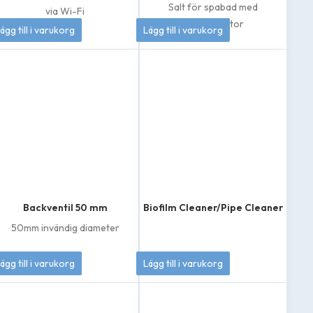
Salt för spabad med
via Wi-Fi
4 995
kr
419
kr
saltklorinator
ägg till i varukorg
Lägg till i varukorg
Backventil 50 mm
Biofilm Cleaner/Pipe Cleaner
50mm invändig diameter
549
kr
399
kr
ägg till i varukorg
Lägg till i varukorg