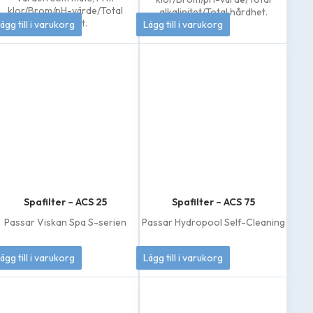
klor/Brom/pH-värde/Total
alkalinitet/Total hårdhet.
79
kr
208
kr
alkalinitet.
ägg till i varukorg
Lägg till i varukorg
Spafilter – ACS 25
Spafilter – ACS 75
Passar Viskan Spa S-serien
Passar Hydropool Self-Cleaning
369
kr
695
kr
ägg till i varukorg
Lägg till i varukorg