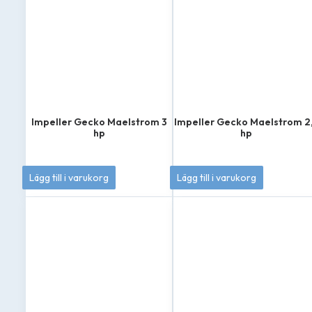
Impeller Gecko Maelstrom 3
Impeller Gecko Maelstrom 2
hp
hp
385
kr
385
kr
Lägg till i varukorg
Lägg till i varukorg