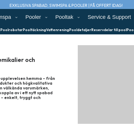
EXKLUSIVA SPABAD, SWIMSPA & POOLER | FÅ OFFERT IDAG!
mspa
Pooler
Pooltak
Service & Support
e
Poolrobotar
Pooltäckning
Vattenrening
Pooldetaljer
Reservdelar till pool
Poo
emikalier och
pa-upplevelsen hemma – från
odukter och högkvalitativa
rån välkända varumärken,
koppla av i ett nytt spabad
 – enkelt, tryggt och