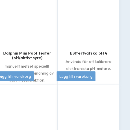
Dalphin Mini Pool Tester
Buffertvätska pH 4
(pH/aktivt syre)
Används för att kalibrera
manuellt mätset speciellt
elektroniska pH-mätare.
framtaget för användning av
133
kr
50
kr
ägg till i varukorg
Lägg till i varukorg
klorfri desinfektion.