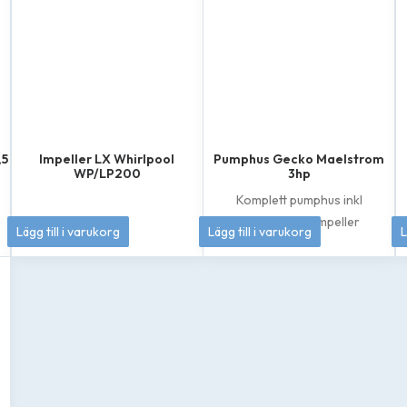
,5
Impeller LX Whirlpool
Pumphus Gecko Maelstrom
WP/LP200
3hp
Komplett pumphus inkl
axeltätning & impeller
349
kr
1 895
kr
Lägg till i varukorg
Lägg till i varukorg
L