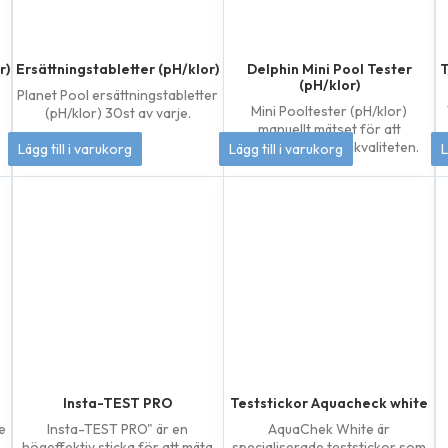
r)
Ersättningstabletter (pH/klor)
Delphin Mini Pool Tester
T
(pH/klor)
Planet Pool ersättningstabletter
Mini Pooltester (pH/klor)
(pH/klor) 30st av varje.
manuellt mätset för att
144
kr
133
kr
kontrollera vattenkvaliteten.
Lägg till i varukorg
Lägg till i varukorg
L
Insta-TEST PRO
Teststickor Aquacheck white
de
Insta-TEST PRO" är en
AquaChek White är
högeffektiv sticka för att mäta
specialiserade teststickor som