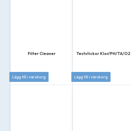
Filter Cleaner
Teststickor Klor/PH/TA/O2
139
kr
179
kr
Lägg till i varukorg
Lägg till i varukorg