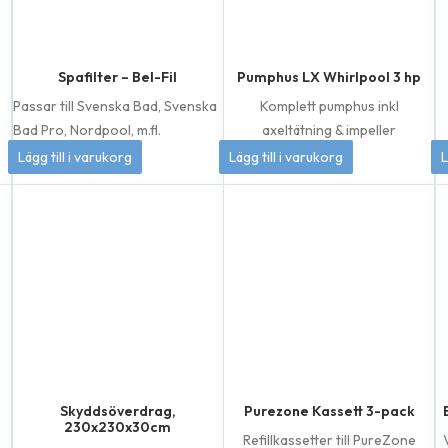
Spafilter – Bel-Fil
Pumphus LX Whirlpool 3 hp
Passar till Svenska Bad, Svenska
Komplett pumphus inkl
Bad Pro, Nordpool, m.fl.
axeltätning & impeller
399
kr
1 049
kr
Lägg till i varukorg
Lägg till i varukorg
L
Skyddsöverdrag,
Purezone Kassett 3-pack
230x230x30cm
Refillkassetter till PureZone