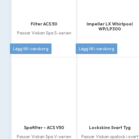
Filter ACS 50
Impeller LX Whirlpool
WP/LP300
Passar Viskan Spa S-serien
449
kr
349
kr
Lägg till i varukorg
Lägg till i varukorg
Spafilter – ACS V50
Lockskinn Svart Tyg
Passar Viskan Spa V-serien
Passar Viskan spalock i svart