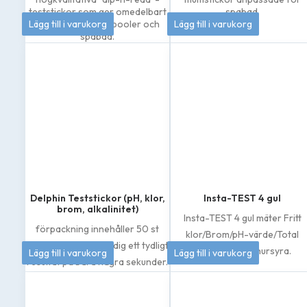
teststickor som ger omedelbart
spabad.
208
kr
145
kr
Lägg till i varukorg
resultat för både pooler och
Lägg till i varukorg
spabad.
Delphin Teststickor (pH, klor,
Insta-TEST 4 gul
brom, alkalinitet)
Insta-TEST 4 gul mäter Fritt
förpackning innehåller 50 st
klor/Brom/pH-värde/Total
teststickor som ger dig ett tydligt
79
kr
185
kr
alkalinitet/Cyanursyra.
Lägg till i varukorg
Lägg till i varukorg
resultat på bara några sekunder.