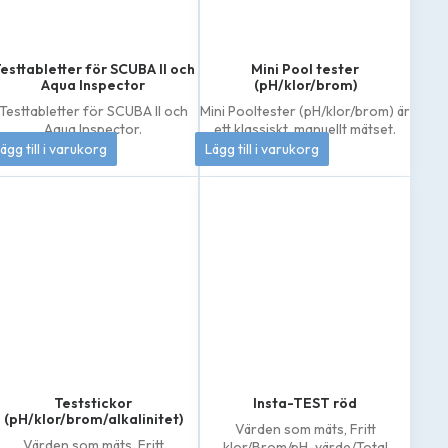
esttabletter för SCUBA II och
Mini Pool tester
Aqua Inspector
(pH/klor/brom)
Testtabletter för SCUBA II och
Mini Pooltester (pH/klor/brom) är
Aqua Inspector.
ett klassiskt, manuellt mätset.
206
kr
133
kr
ägg till i varukorg
Lägg till i varukorg
Teststickor
Insta-TEST röd
(pH/klor/brom/alkalinitet)
Värden som mäts,
Fritt
Värden som mäts,
Fritt
klor/Brom/pH-värde/Total