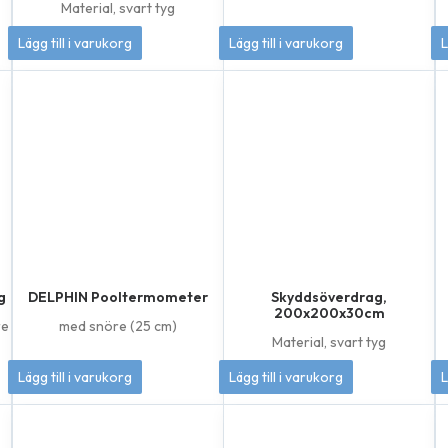
Material, svart tyg
risintervall:
1 295
kr
869
kr
Lägg till i varukorg
Lägg till i varukorg
L
4
95 kr
ll
4
95 kr
g
DELPHIN Pooltermometer
Skyddsöverdrag,
200x200x30cm
re
med snöre (25 cm)
Material, svart tyg
60
kr
895
kr
Lägg till i varukorg
Lägg till i varukorg
L