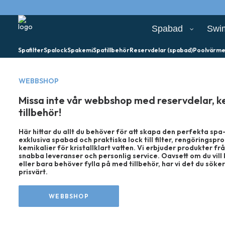
Spabad
Swi
Spafilter
Spalock
Spakemi
Spatillbehör
Reservdelar (spabad)
Poolvärm
WEBBSHOP
Missa inte vår webbshop med reservdelar, k
tillbehör!
Här hittar du allt du behöver för att skapa den perfekta s
exklusiva spabad och praktiska lock till filter, rengöringspr
kemikalier för kristallklart vatten. Vi erbjuder produkter f
snabba leveranser och personlig service. Oavsett om du vill 
eller bara behöver fylla på med tillbehör, har vi det du söker
prisvärt.
WEBBSHOP