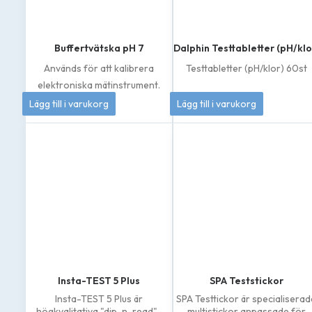
Buffertvätska pH 7
Dalphin Testtabletter (pH/klo
Används för att kalibrera
Testtabletter (pH/klor) 60st
elektroniska mätinstrument.
50
kr
144
kr
Lägg till i varukorg
Lägg till i varukorg
Insta-TEST 5 Plus
SPA Teststickor
Insta-TEST 5 Plus är
SPA Testtickor är specialisera
högkvalitativa "dip-n-read"-
multistickor anpassade för