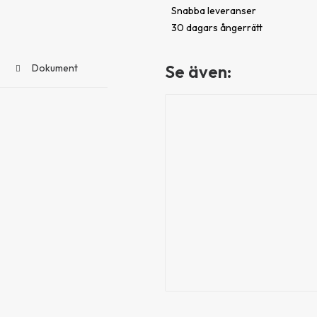
Snabba leveranser
mängd
30 dagars ångerrätt
Se även:
Dokument
Lock t
Packning