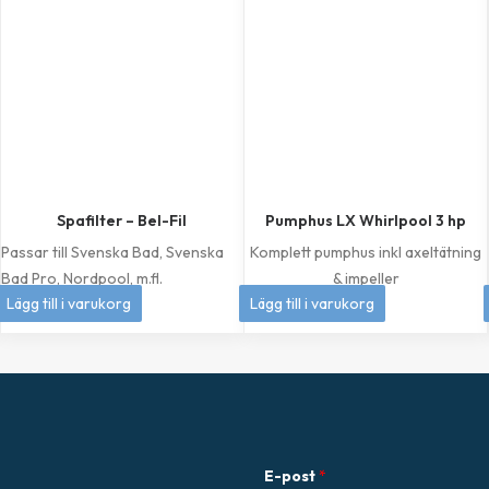
Spafilter – Bel-Fil
Pumphus LX Whirlpool 3 hp
Passar till Svenska Bad, Svenska
Komplett pumphus inkl axeltätning
Bad Pro, Nordpool, m.fl.
& impeller
399
kr
1 049
kr
Lägg till i varukorg
Lägg till i varukorg
E-post
*