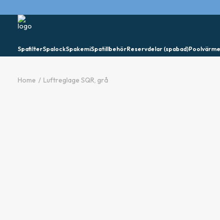
Spafilter
Spalock
Spakemi
Spatillbehör
Reservdelar (spabad)
Poolvärm
Home
Luftreglage SQR, grå