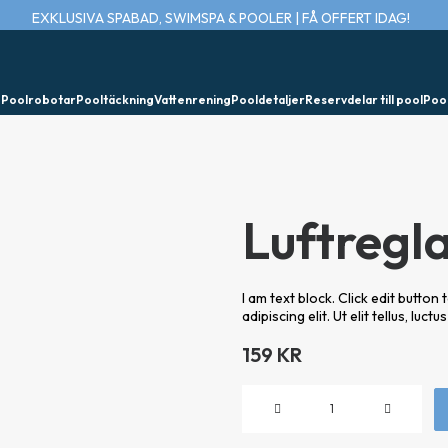
EXKLUSIVA SPABAD, SWIMSPA & POOLER | FÅ OFFERT IDAG!
e
Poolrobotar
Pooltäckning
Vattenrening
Pooldetaljer
Reservdelar till pool
Poo
Luftregl
I am text block. Click edit butto
adipiscing elit. Ut elit tellus, luc
159
KR
Luftreglage
SQR,
grå