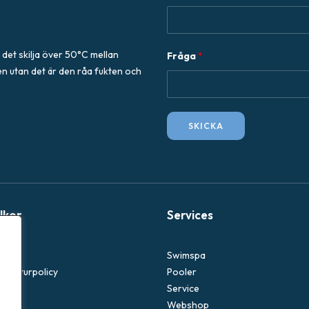
F
 det skilja över 50°C mellan
Fråga
*
r
en utan det är den råa fukten och
å
g
a
SKICKA
E
-
p
o
s
llkor
Services
t
Swimspa
 & returpolicy
Pooler
icy
Service
Webshop