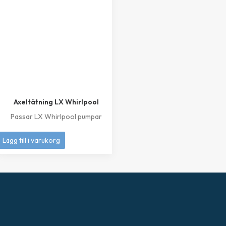
Axeltätning LX Whirlpool
Passar LX Whirlpool pumpar
249
kr
Lägg till i varukorg