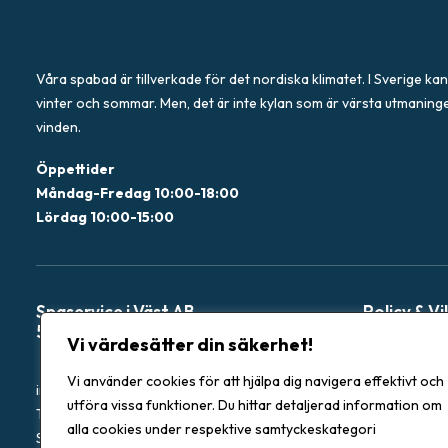
Våra spabad är tillverkade för det nordiska klimatet. I Sverige kan
vinter och sommar. Men, det är inte kylan som är värsta utmaning
vinden.
Öppettider
Måndag-Fredag 10:00-18:00
Lördag 10:00-15:00
Spaservice i Väst AB
Policy & Vi
559322-3315
Vi värdesätter din säkerhet!
Garantier
Vi använder cookies för att hjälpa dig navigera effektivt och
info@spacentergbg.se
Återbetalning
utföra vissa funktioner. Du hittar detaljerad information om
Tel: 031-222 053
Integritetspol
alla cookies under respektive samtyckeskategori
Stora Åvägen 17 436 34 Askim, Sverige
Köpevillkor