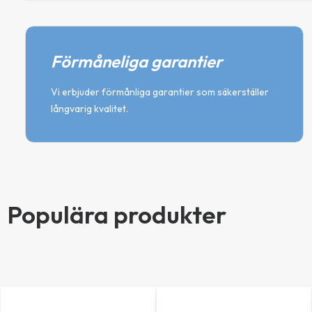
Förmåneliga garantier
Vi erbjuder förmånliga garantier som säkerställer
långvarig kvalitet.
Populära produkter