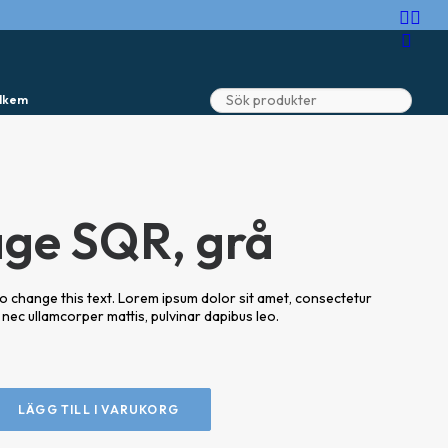
lkem
age SQR, grå
n to change this text. Lorem ipsum dolor sit amet, consectetur
tus nec ullamcorper mattis, pulvinar dapibus leo.
LÄGG TILL I VARUKORG