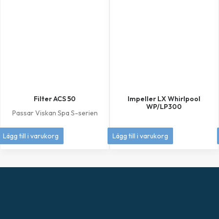
Filter ACS 50
Impeller LX Whirlpool
WP/LP300
Passar Viskan Spa S-serien
449
kr
349
kr
Lägg till i varukorg
Lägg till i varukorg