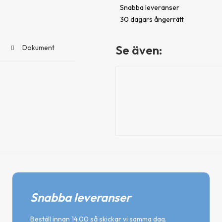
Snabba leveranser
mängd
30 dagars ångerrätt
Se även:
Dokument
Packning
Snabba leveranser
Beställ innan 14.00 så skickar vi samma dag.