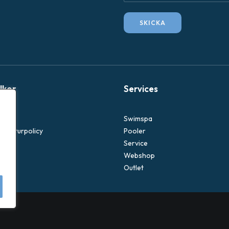
g
a
SKICKA
E
-
p
o
s
llkor
Services
t
Swimspa
 & returpolicy
Pooler
icy
Service
Webshop
Outlet