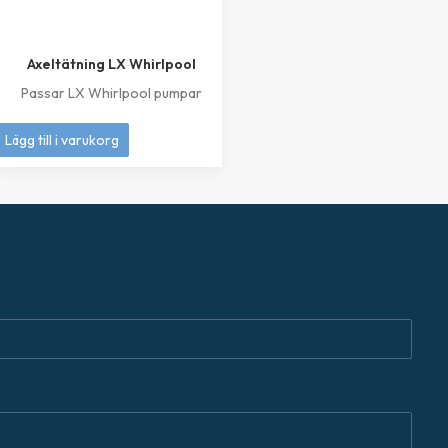
Axeltätning LX Whirlpool
Passar LX Whirlpool pumpar
249
kr
Lägg till i varukorg