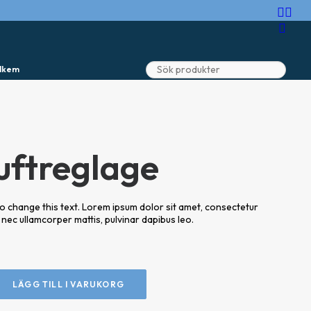
lkem
 luftreglage
n to change this text. Lorem ipsum dolor sit amet, consectetur
tus nec ullamcorper mattis, pulvinar dapibus leo.
LÄGG TILL I VARUKORG