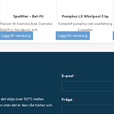
Spafilter – Bel-Fil
Pumphus LX Whirlpool 3 hp
Passar till Svenska Bad, Svenska
Komplett pumphus inkl axeltätning
Bad Pro, Nordpool, m.fl.
& impeller
399
kr
1 049
kr
Lägg till i varukorg
Lägg till i varukorg
E-post
*
F
 det skilja över 50°C mellan
Fråga
*
r
en utan det är den råa fukten och
å