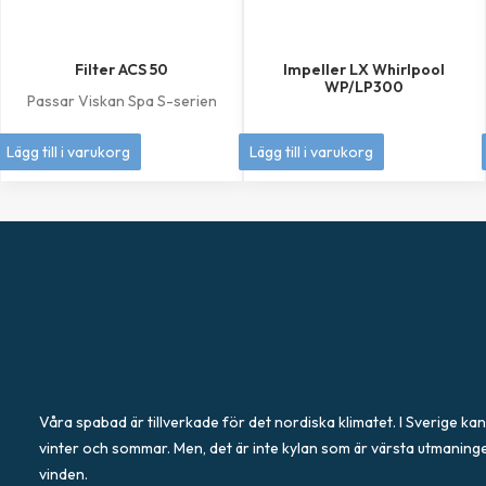
Filter ACS 50
Impeller LX Whirlpool
WP/LP300
Passar Viskan Spa S-serien
449
kr
349
kr
Lägg till i varukorg
Lägg till i varukorg
Våra spabad är tillverkade för det nordiska klimatet. I Sverige kan
vinter och sommar. Men, det är inte kylan som är värsta utmaning
vinden.