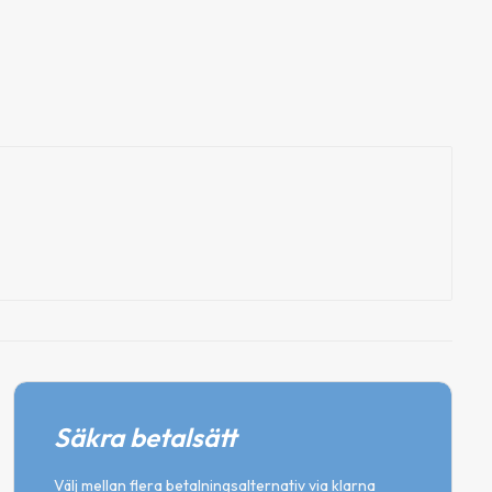
63
kr
 till luftreglage
Lägg till i varukorg
Säkra betalsätt
Välj mellan flera betalningsalternativ via klarna