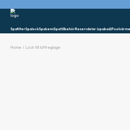
Spafilter
Spalock
Spakemi
Spatillbehör
Reservdelar (spabad)
Poolvärm
Home
Lock till luftreglage