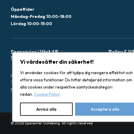
Öppettider
Måndag-Fredag 10:00-18:00
Lördag 10:00-15:00
Spaservice i Väst AB
Policy & Vi
559322-3315
Vi värdesätter din säkerhet!
Garantier
Vi använder cookies för att hjälpa dig navigera effektivt och
info@spacentergbg.se
Återbetalning
utföra vissa funktioner. Du hittar detaljerad information om
Tel: 031-222 053
Integritetspol
alla cookies under respektive samtyckeskategori
Stora Åvägen 17 436 34 Askim, Sverige
Köpevillkor
nedan.
Cookie Policy
Avvisa alla
Acceptera alla
© 2026 Spacenter Göteborg. All rights reserved