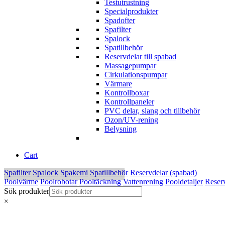
Testutrustning
Specialprodukter
Spadofter
Spafilter
Spalock
Spatillbehör
Reservdelar till spabad
Massagepumpar
Cirkulationspumpar
Värmare
Kontrollboxar
Kontrollpaneler
PVC delar, slang och tillbehör
Ozon/UV-rening
Belysning
Cart
Spafilter
Spalock
Spakemi
Spatillbehör
Reservdelar (spabad)
Poolvärme
Poolrobotar
Pooltäckning
Vattenrening
Pooldetaljer
Reserv
Sök produkter
×