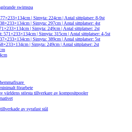
ngörande swimspa
377×233×134cm | Simyta: 224cm | Antal sittplatser: 8-9st
38×233×134cm | Simyta: 297cm | Antal sittplatser: 4st
71×233×134cm | Simyta: 249cm | Antal sittplatser: 2st
t: 571×233×134cm | Simyta: 315cm | Antal sittplatser: 4-5st
37×233×134cm | Simyta: 389cm | Antal sittplatser: 5st
58×233×134cm | Simyta: 249cm | Antal sittplatser: 2st
4cm
4cm
a hemmafixare
minimalt förarbete
 världens största tillverkare av kompositpooler
rnativet
illverkade av syrafast stål