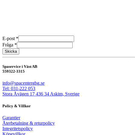
Våra spabad är tillverkade för det nordiska klimatet. I Sverige kan de
Öppettider
Måndag-Fredag 10:00-18:00
Lördag 10:00-15:00
E-
E-post
*
post
Fråga
*
Fråga
Skicka
Spaservice i Väst AB
559322-3315
info@spacentergbg.se
Tel: 031-222 053
Stora Åvägen 17 436 34 Askim, Sverige
Policy & Villkor
Garantier
Återbetalning & returpolicy
Integritetspolicy
Köpevillkor