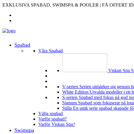
EXKLUSIVA SPABAD, SWIMSPA & POOLER | FÅ OFFERT I
Spabad
Våra Spabad
Viskan Spa
S
V-serien
Serien utmärker sig genom h
White Edition
Utvalda modeller i ett 
S-serien
Spabad med fokus på god isoler
Signum
Spabad som fokuserar på loung
Stilla
En unik serie spabad skapade för 
Välja spabad
Varför spabad?
Varför Viskan Spa?
Swimspa