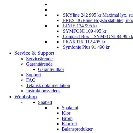
SKYline
242 995
kr
Maximal lyx, st
PRESTIGEline
Högsta stabilitet, mo
LINIE
134 995
kr
SYMFONI
109 495
kr
Compact Box – SYMFONI
84 995
k
PRAKTIK
112 495
kr
Symfonie Plus
91 490
kr
Service & Support
Serviceärende
Garantiärende
Garantivillkor
Support
FAQ
Teknisk dokumentation
Instruktionsvideos
Webbshop
Spabad
Spakemi
Klor
Brom
Klorfritt
Balansprodukter