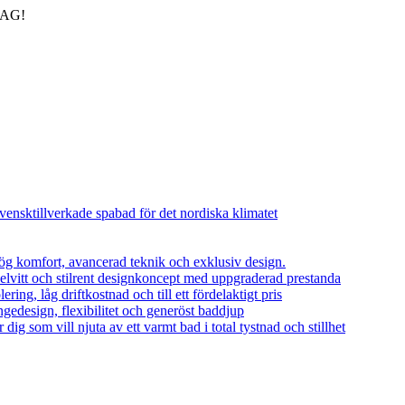
DAG!
vensktillverkade spabad för det nordiska klimatet
ög komfort, avancerad teknik och exklusiv design.
helvitt och stilrent designkoncept med uppgraderad prestanda
ing, låg driftkostnad och till ett fördelaktigt pris
edesign, flexibilitet och generöst baddjup
dig som vill njuta av ett varmt bad i total tystnad och stillhet