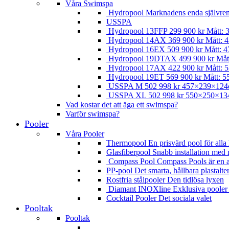
Våra Swimspa
Hydropool
Marknadens enda självre
USSPA
Hydropool 13FFP
299 900
kr
Mått: 
Hydropool 14AX
369 900
kr
Mått: 4
Hydropool 16EX
509 900
kr
Mått: 4
Hydropool 19DTAX
499 900
kr
Måt
Hydropool 17AX
422 900
kr
Mått: 5
Hydropool 19ET
569 900
kr
Mått: 5
USSPA M
502 998
kr
457×239×12
USSPA XL
502 998
kr
550×250×13
Vad kostar det att äga ett swimspa?
Varför swimspa?
Pooler
Våra Pooler
Thermopool
En prisvärd pool för all
Glasfiberpool
Snabb installation med 
Compass Pool
Compass Pools är en av
PP-pool
Det smarta, hållbara plastalte
Rostfria stålpooler
Den tidlösa lyxen
Diamant INOXline
Exklusiva pooler t
Cocktail Pooler
Det sociala valet
Pooltak
Pooltak