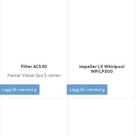
Filter ACS 50
Impeller LX Whirlpool
WP/LP300
Passar Viskan Spa S-serien
449
kr
349
kr
Lägg till i varukorg
Lägg till i varukorg