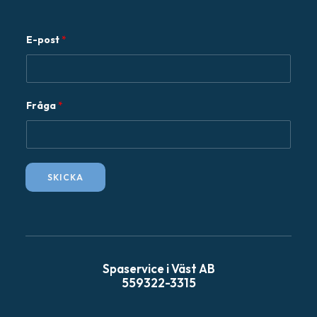
E-post
*
F
Fråga
*
r
å
g
a
SKICKA
E
-
p
o
s
Spaservice i Väst AB
t
559322-3315