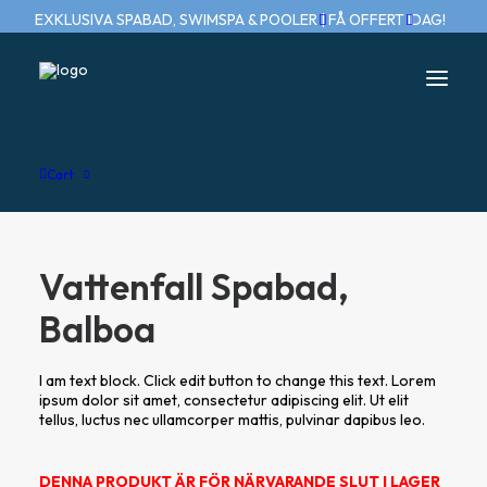
EXKLUSIVA SPABAD, SWIMSPA & POOLER | FÅ OFFERT IDAG!
Home
Vattenfall Spabad, Balboa
Cart
Vattenfall Spabad,
Balboa
I am text block. Click edit button to change this text. Lorem
ipsum dolor sit amet, consectetur adipiscing elit. Ut elit
tellus, luctus nec ullamcorper mattis, pulvinar dapibus leo.
DENNA PRODUKT ÄR FÖR NÄRVARANDE SLUT I LAGER