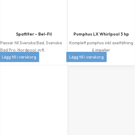
Spafilter – Bel-Fil
Pumphus LX Whirlpool 3 hp
Passar till Svenska Bad, Svenska
Komplett pumphus inkl axeltätning
Bad Pro, Nordpool, m.fl.
& impeller
399
kr
1 049
kr
Lägg till i varukorg
Lägg till i varukorg