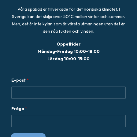
Våra spabad är tillverkade för det nordiska klimatet. I
Sverige kan det skilja över 50°C mellan vinter och sommar.
Men, det är inte kylan som är värsta utmaningen utan det är
den råa fukten och vinden.
Öppettider
Måndag-Fredag 10:00-18:00
Lördag 10:00-15:00
E-post
*
E
Fråga
*
-
p
o
s