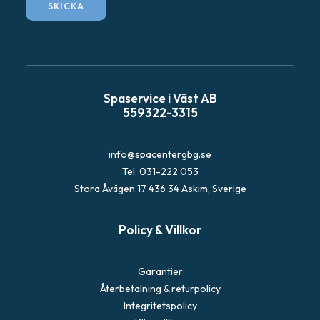
SKICKA
t
F
r
å
g
Spaservice i Väst AB
a
559322-3315
info@spacentergbg.se
Tel: 031-222 053
Stora Åvägen 17 436 34 Askim, Sverige
Policy & Villkor
Garantier
Återbetalning & returpolicy
Integritetspolicy