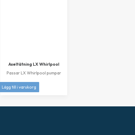
Axeltätning LX Whirlpool
Passar LX Whirlpool pumpar
249
kr
Lägg till i varukorg