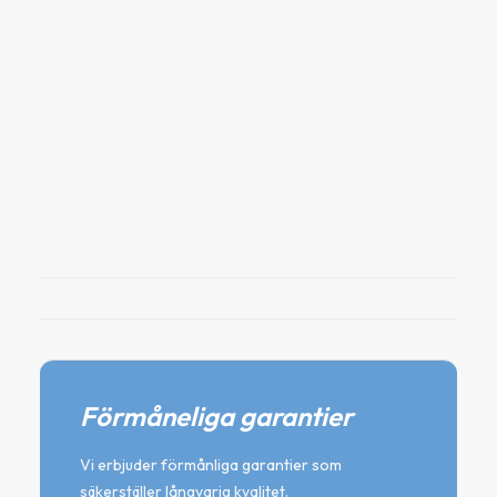
Värmare till Balboa, 3kW Titanium
Kompatibel med Balboa GS-, GL- & BP-serien
2 995
kr
Lägg till i varukorg
Förmåneliga garantier
Vi erbjuder förmånliga garantier som
säkerställer långvarig kvalitet.