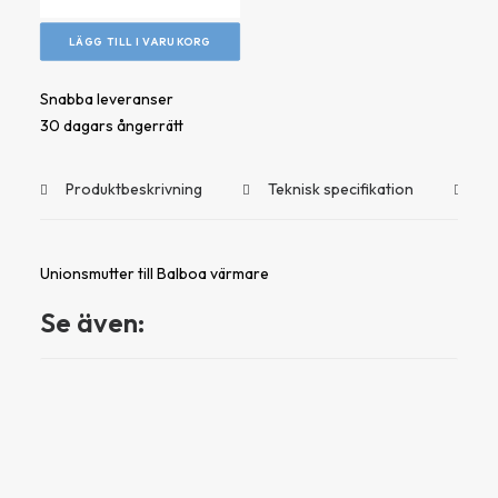
värmare
mängd
LÄGG TILL I VARUKORG
Snabba leveranser
30 dagars ångerrätt
Produktbeskrivning
Teknisk specifikation
Do
Unionsmutter till Balboa värmare
Se även: