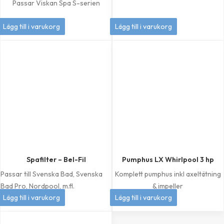
Passar Viskan Spa S-serien
449
kr
349
kr
Lägg till i varukorg
Lägg till i varukorg
Spafilter – Bel-Fil
Pumphus LX Whirlpool 3 hp
Passar till Svenska Bad, Svenska
Komplett pumphus inkl axeltätning
Bad Pro, Nordpool, m.fl.
& impeller
399
kr
1 049
kr
Lägg till i varukorg
Lägg till i varukorg