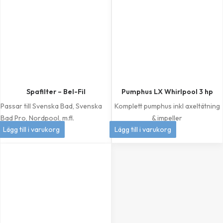
Spafilter – Bel-Fil
Pumphus LX Whirlpool 3 hp
Passar till Svenska Bad, Svenska
Komplett pumphus inkl axeltätning
Bad Pro, Nordpool, m.fl.
& impeller
399
kr
1 049
kr
Lägg till i varukorg
Lägg till i varukorg