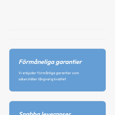
Minskar vibration & missljud
24
kr
Lägg till i varukorg
Förmåneliga garantier
Vi erbjuder förmånliga garantier som
säkerställer långvarig kvalitet.
Snabba leveranser