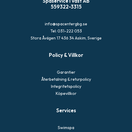
Spaservice i Väst AB
a
559322-3315
info@spacentergbg.se
Tel: 031-222 053
Stora Åvägen 17 436 34 Askim, Sverige
Policy & Villkor
Garantier
Återbetalning & returpolicy
Integritetspolicy
Köpevillkor
Services
Swimspa