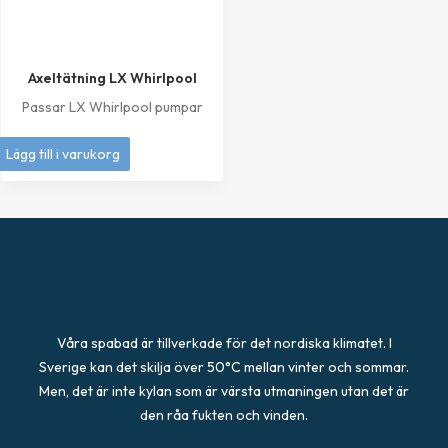
Axeltätning LX Whirlpool
Passar LX Whirlpool pumpar
249
kr
Lägg till i varukorg
Våra spabad är tillverkade för det nordiska klimatet. I
Sverige kan det skilja över 50°C mellan vinter och sommar.
Men, det är inte kylan som är värsta utmaningen utan det är
den råa fukten och vinden.