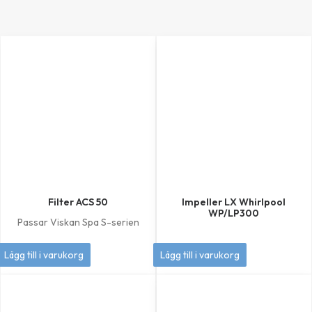
Filter ACS 50
Impeller LX Whirlpool
WP/LP300
Passar Viskan Spa S-serien
449
kr
349
kr
Lägg till i varukorg
Lägg till i varukorg