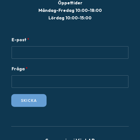
Öppettider
Måndag-Fredag 10:00-18:00
Lördag 10:00-15:00
E-post
*
E
Fråga
*
-
p
o
s
SKICKA
t
F
r
å
g