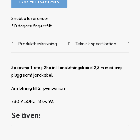
LÄGG TILL I VARUKORG
mängd
Snabba leveranser
30 dagars ångerrätt
Produktbeskrivning
Teknisk specifikation
Do
Spapump 1-steg 2hp inkl anslutningskabel 2,3 m med amp-
plugg samt jordkabel.
Anslutning till 2” pumpunion
230 V 50Hz 1,8 kw 9A
Se även: