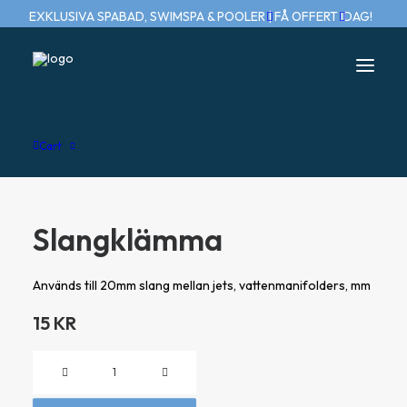
EXKLUSIVA SPABAD, SWIMSPA & POOLER | FÅ OFFERT IDAG!
Home
Slangklämma
Cart
Slangklämma
Används till 20mm slang mellan jets, vattenmanifolders, mm
15
KR
Slangklämma
mängd