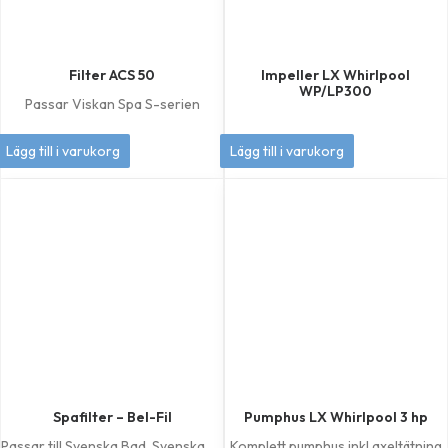
Filter ACS 50
Impeller LX Whirlpool
WP/LP300
Passar Viskan Spa S-serien
449
kr
349
kr
Lägg till i varukorg
Lägg till i varukorg
Spafilter – Bel-Fil
Pumphus LX Whirlpool 3 hp
Passar till Svenska Bad, Svenska
Komplett pumphus inkl axeltätning