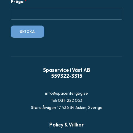
Fråga
*
r
å
g
a
SKICKA
E
-
p
o
s
Spaservice i Väst AB
t
559322-3315
info@spacentergbg.se
Tel: 031-222 053
Stora Åvägen 17 436 34 Askim, Sverige
Policy & Villkor