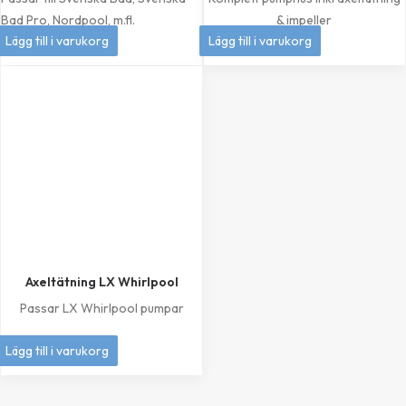
Bad Pro, Nordpool, m.fl.
& impeller
399
kr
1 049
kr
Lägg till i varukorg
Lägg till i varukorg
Axeltätning LX Whirlpool
Passar LX Whirlpool pumpar
249
kr
Lägg till i varukorg