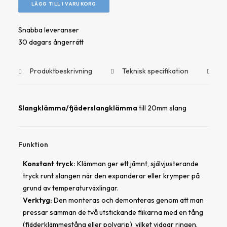
LÄGG TILL I VARUKORG
Snabba leveranser
30 dagars ångerrätt
Produktbeskrivning
Teknisk specifikation
Do
Slangklämma/fjäderslangklämma
till 20mm slang
Funktion
Konstant tryck:
Klämman ger ett jämnt, självjusterande
tryck runt slangen när den expanderar eller krymper på
grund av temperaturväxlingar.
Verktyg:
Den monteras och demonteras genom att man
pressar samman de två utstickande flikarna med en tång
(fjäderklämmestång eller polygrip), vilket vidgar ringen.