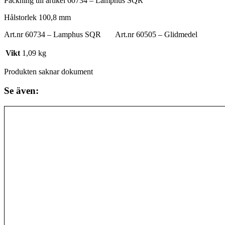
Packning till artikel 60734 – Lamphus SQR
Hålstorlek 100,8 mm
Art.nr 60734 – Lamphus SQR Art.nr 60505 – Glidmedel
Vikt
1,09 kg
Produkten saknar dokument
Se även: