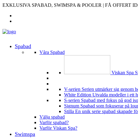
EXKLUSIVA SPABAD, SWIMSPA & POOLER | FÅ OFFERT I
Spabad
Våra Spabad
Viskan Spa
S
V-serien
Serien utmärker sig genom h
White Edition
Utvalda modeller i ett 
S-serien
Spabad med fokus på god isoler
Signum
Spabad som fokuserar på loung
Stilla
En unik serie spabad skapade för 
Välja spabad
Varför spabad?
Varför Viskan Spa?
Swimspa