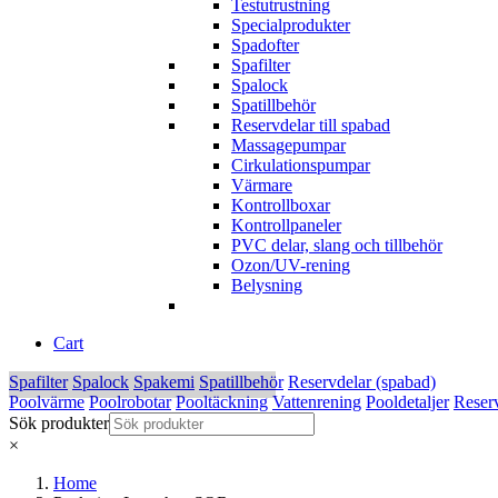
Testutrustning
Specialprodukter
Spadofter
Spafilter
Spalock
Spatillbehör
Reservdelar till spabad
Massagepumpar
Cirkulationspumpar
Värmare
Kontrollboxar
Kontrollpaneler
PVC delar, slang och tillbehör
Ozon/UV-rening
Belysning
Cart
Spafilter
Spalock
Spakemi
Spatillbehör
Reservdelar (spabad)
Poolvärme
Poolrobotar
Pooltäckning
Vattenrening
Pooldetaljer
Reserv
Sök produkter
×
Home