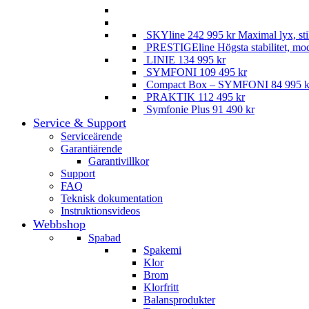
SKYline
242 995
kr
Maximal lyx, st
PRESTIGEline
Högsta stabilitet, mo
LINIE
134 995
kr
SYMFONI
109 495
kr
Compact Box – SYMFONI
84 995
k
PRAKTIK
112 495
kr
Symfonie Plus
91 490
kr
Service & Support
Serviceärende
Garantiärende
Garantivillkor
Support
FAQ
Teknisk dokumentation
Instruktionsvideos
Webbshop
Spabad
Spakemi
Klor
Brom
Klorfritt
Balansprodukter