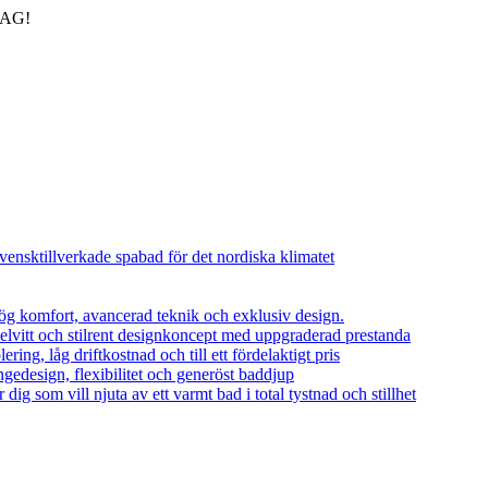
DAG!
vensktillverkade spabad för det nordiska klimatet
ög komfort, avancerad teknik och exklusiv design.
helvitt och stilrent designkoncept med uppgraderad prestanda
ing, låg driftkostnad och till ett fördelaktigt pris
edesign, flexibilitet och generöst baddjup
dig som vill njuta av ett varmt bad i total tystnad och stillhet