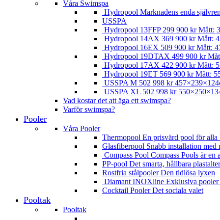
Våra Swimspa
Hydropool
Marknadens enda självre
USSPA
Hydropool 13FFP
299 900
kr
Mått: 
Hydropool 14AX
369 900
kr
Mått: 4
Hydropool 16EX
509 900
kr
Mått: 4
Hydropool 19DTAX
499 900
kr
Måt
Hydropool 17AX
422 900
kr
Mått: 5
Hydropool 19ET
569 900
kr
Mått: 5
USSPA M
502 998
kr
457×239×12
USSPA XL
502 998
kr
550×250×13
Vad kostar det att äga ett swimspa?
Varför swimspa?
Pooler
Våra Pooler
Thermopool
En prisvärd pool för all
Glasfiberpool
Snabb installation med 
Compass Pool
Compass Pools är en av
PP-pool
Det smarta, hållbara plastalte
Rostfria stålpooler
Den tidlösa lyxen
Diamant INOXline
Exklusiva pooler t
Cocktail Pooler
Det sociala valet
Pooltak
Pooltak