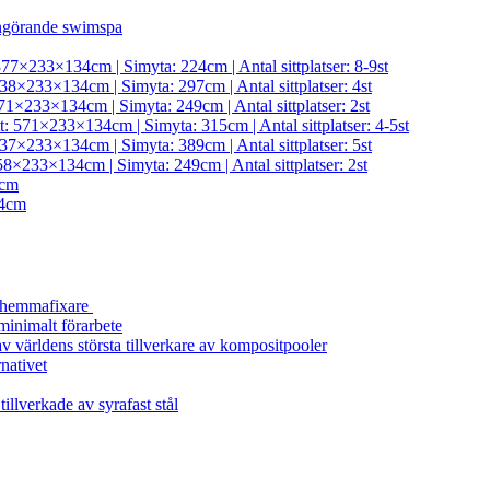
ngörande swimspa
377×233×134cm | Simyta: 224cm | Antal sittplatser: 8-9st
38×233×134cm | Simyta: 297cm | Antal sittplatser: 4st
71×233×134cm | Simyta: 249cm | Antal sittplatser: 2st
t: 571×233×134cm | Simyta: 315cm | Antal sittplatser: 4-5st
37×233×134cm | Simyta: 389cm | Antal sittplatser: 5st
58×233×134cm | Simyta: 249cm | Antal sittplatser: 2st
4cm
4cm
a hemmafixare
minimalt förarbete
 världens största tillverkare av kompositpooler
rnativet
illverkade av syrafast stål