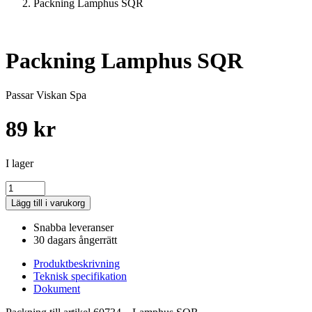
Packning Lamphus SQR
Packning Lamphus SQR
Passar Viskan Spa
89
kr
I lager
Packning
Lamphus
Lägg till i varukorg
SQR
mängd
Snabba leveranser
30 dagars ångerrätt
Produktbeskrivning
Teknisk specifikation
Dokument