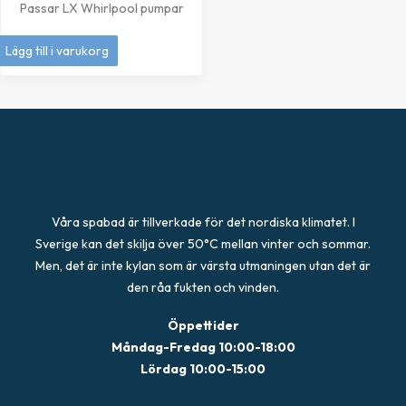
Passar LX Whirlpool pumpar
249
kr
Lägg till i varukorg
Våra spabad är tillverkade för det nordiska klimatet. I
Sverige kan det skilja över 50°C mellan vinter och sommar.
Men, det är inte kylan som är värsta utmaningen utan det är
den råa fukten och vinden.
Öppettider
Måndag-Fredag 10:00-18:00
Lördag 10:00-15:00