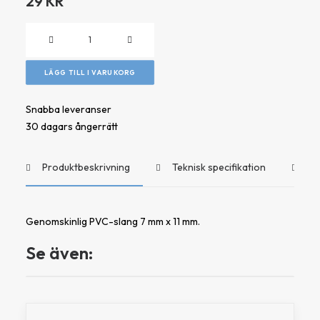
29
KR
Ozonslang
-
7
LÄGG TILL I VARUKORG
mm
ID
Snabba leveranser
x
30 dagars ångerrätt
11
mm
Produktbeskrivning
Teknisk specifikation
Do
OD
mängd
Genomskinlig PVC-slang 7 mm x 11 mm.
Se även: