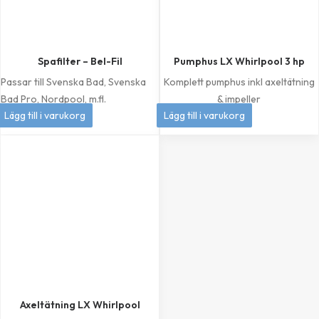
Spafilter – Bel-Fil
Pumphus LX Whirlpool 3 hp
Passar till Svenska Bad, Svenska
Komplett pumphus inkl axeltätning
Bad Pro, Nordpool, m.fl.
& impeller
399
kr
1 049
kr
Lägg till i varukorg
Lägg till i varukorg
Axeltätning LX Whirlpool