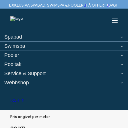
EXKLUSIVA SPABAD, SWIMSPA & POOLER | FÅ OFFERT IDAG!
Spabad
Swimspa
Home
Ozonslang – 7 mm ID x 11 mm OD
Pooler
Pooltak
Service & Support
Webbshop
Ozonslang – 7 mm ID x 11
mm OD
Cart
Pris angivet per meter