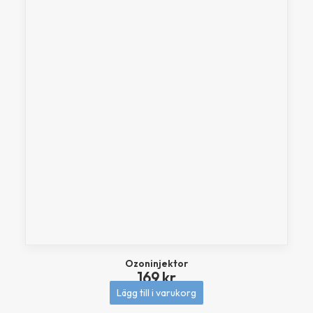
Ozoninjektor
169
kr
Lägg till i varukorg