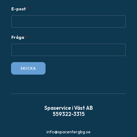
E-post
*
*
Fråga
*
F
r
å
g
SKICKA
a
F
r
å
g
Spaservice i Väst AB
a
559322-3315
info@spacentergbg.se