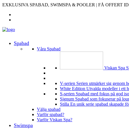
EXKLUSIVA SPABAD, SWIMSPA & POOLER | FÅ OFFERT I
Spabad
Våra Spabad
Viskan Spa
S
V-serien
Serien utmärker sig genom h
White Edition
Utvalda modeller i ett 
S-serien
Spabad med fokus på god isoler
Signum
Spabad som fokuserar på loung
Stilla
En unik serie spabad skapade för 
Välja spabad
Varför spabad?
Varför Viskan Spa?
Swimspa