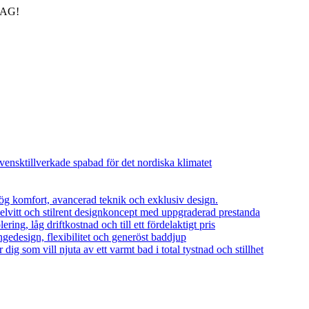
DAG!
vensktillverkade spabad för det nordiska klimatet
ög komfort, avancerad teknik och exklusiv design.
helvitt och stilrent designkoncept med uppgraderad prestanda
ing, låg driftkostnad och till ett fördelaktigt pris
edesign, flexibilitet och generöst baddjup
dig som vill njuta av ett varmt bad i total tystnad och stillhet