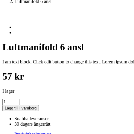
Luftmanifold 6 ansl
Luftmanifold 6 ansl
I am text block. Click edit button to change this text. Lorem ipsum dolo
57
kr
I lager
Luftmanifold
6
Lägg till i varukorg
ansl
mängd
Snabba leveranser
30 dagars ångerrätt