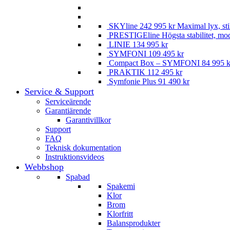
SKYline
242 995
kr
Maximal lyx, st
PRESTIGEline
Högsta stabilitet, mo
LINIE
134 995
kr
SYMFONI
109 495
kr
Compact Box – SYMFONI
84 995
k
PRAKTIK
112 495
kr
Symfonie Plus
91 490
kr
Service & Support
Serviceärende
Garantiärende
Garantivillkor
Support
FAQ
Teknisk dokumentation
Instruktionsvideos
Webbshop
Spabad
Spakemi
Klor
Brom
Klorfritt
Balansprodukter