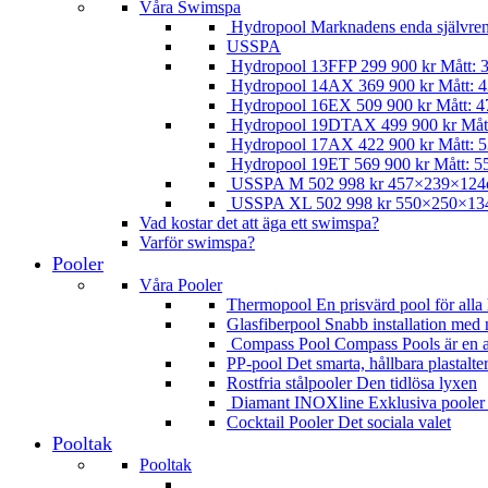
Våra Swimspa
Hydropool
Marknadens enda självre
USSPA
Hydropool 13FFP
299 900
kr
Mått: 
Hydropool 14AX
369 900
kr
Mått: 4
Hydropool 16EX
509 900
kr
Mått: 4
Hydropool 19DTAX
499 900
kr
Måt
Hydropool 17AX
422 900
kr
Mått: 5
Hydropool 19ET
569 900
kr
Mått: 5
USSPA M
502 998
kr
457×239×12
USSPA XL
502 998
kr
550×250×13
Vad kostar det att äga ett swimspa?
Varför swimspa?
Pooler
Våra Pooler
Thermopool
En prisvärd pool för all
Glasfiberpool
Snabb installation med 
Compass Pool
Compass Pools är en av
PP-pool
Det smarta, hållbara plastalte
Rostfria stålpooler
Den tidlösa lyxen
Diamant INOXline
Exklusiva pooler t
Cocktail Pooler
Det sociala valet
Pooltak
Pooltak