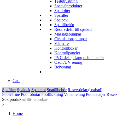
Testutrustning
Specialprodukter
Spadofter
Spafilter
Spalock
Spatillbehör
Reservdelar till spabad
Massagepumpar
Cirkulationspumpar
Värmare
Kontrollboxar
Kontrollpaneler
PVC delar, slang och tillbehör
Ozon/UV-rening
Belysning
Cart
Spafilter
Spalock
Spakemi
Spatillbehör
Reservdelar (spabad)
Poolvärme
Poolrobotar
Pooltäckning
Vattenrening
Pooldetaljer
Reserv
Sök produkter
×
Home