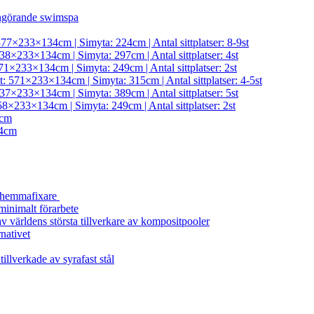
ngörande swimspa
377×233×134cm | Simyta: 224cm | Antal sittplatser: 8-9st
38×233×134cm | Simyta: 297cm | Antal sittplatser: 4st
71×233×134cm | Simyta: 249cm | Antal sittplatser: 2st
t: 571×233×134cm | Simyta: 315cm | Antal sittplatser: 4-5st
37×233×134cm | Simyta: 389cm | Antal sittplatser: 5st
58×233×134cm | Simyta: 249cm | Antal sittplatser: 2st
4cm
4cm
a hemmafixare
minimalt förarbete
 världens största tillverkare av kompositpooler
rnativet
illverkade av syrafast stål