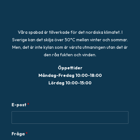
Våra spabad är tillverkade för det nordiska klimatet. I
Sverige kan det skilja över 50°C mellan vinter och sommar.
Men, det är inte kylan som är värsta utmaningen utan det är
den råa fukten och vinden.
Öppettider
Måndag-Fredag 10:00-18:00
Lördag 10:00-15:00
E
E-post
*
-
p
o
s
Fråga
*
t