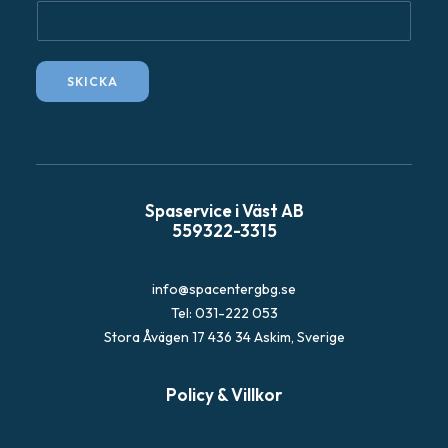
F
r
å
SKICKA
g
a
Spaservice i Väst AB
559322-3315
info@spacentergbg.se
Tel: 031-222 053
Stora Åvägen 17 436 34 Askim, Sverige
Policy & Villkor