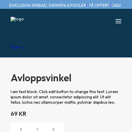
EXKLUSIVA SPABAD, SWIMSPA & POOLER | FÅ OFFERT IDAG!
Home
Avloppsvinkel
Cart
Avloppsvinkel
I am text block. Click edit button to change this text. Lorem
ipsum dolor sit amet, consectetur adipiscing elit. Ut elit
tellus, luctus nec ullamcorper mattis, pulvinar dapibus leo.
69
KR
Avloppsvinkel