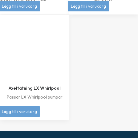
399
kr
1 049
kr
Lägg till i varukorg
Lägg till i varukorg
Axeltätning LX Whirlpool
Passar LX Whirlpool pumpar
249
kr
Lägg till i varukorg