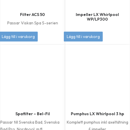
Filter ACS 50
Impeller LX Whirlpool
WP/LP300
Passar Viskan Spa S-serien
449
kr
349
kr
Lägg till i varukorg
Lägg till i varukorg
Spafilter – Bel-Fil
Pumphus LX Whirlpool 3 hp
Passar till Svenska Bad, Svenska
Komplett pumphus inkl axeltätning
Bad Pro, Nordpool, m.fl.
& impeller