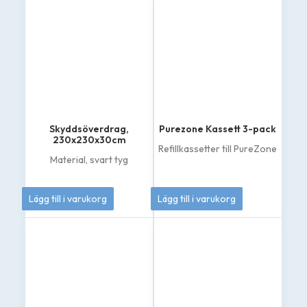
695 kr
här
produkten
till
har
4
flera
varianter.
895 kr
De
olika
alternativen
kan
väljas
på
Skyddsöverdrag,
Purezone Kassett 3-pack
produktsidan
230x230x30cm
Refillkassetter till PureZone
Material, svart tyg
1 295
kr
869
kr
Lägg till i varukorg
Lägg till i varukorg