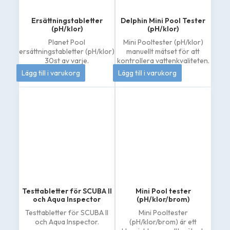
Ersättningstabletter
Delphin Mini Pool Tester
(pH/klor)
(pH/klor)
Planet Pool
Mini Pooltester (pH/klor)
ersättningstabletter (pH/klor)
manuellt mätset för att
30st av varje.
kontrollera vattenkvaliteten.
144
kr
133
kr
Lägg till i varukorg
Lägg till i varukorg
Testtabletter för SCUBA II
Mini Pool tester
och Aqua Inspector
(pH/klor/brom)
Testtabletter för SCUBA II
Mini Pooltester
och Aqua Inspector.
(pH/klor/brom) är ett