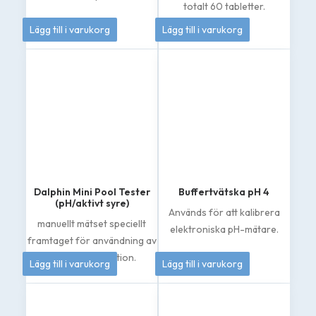
totalt 60 tabletter.
50
kr
155
kr
Lägg till i varukorg
Lägg till i varukorg
Dalphin Mini Pool Tester
Buffertvätska pH 4
(pH/aktivt syre)
Används för att kalibrera
manuellt mätset speciellt
elektroniska pH-mätare.
framtaget för användning av
133
kr
50
kr
klorfri desinfektion.
Lägg till i varukorg
Lägg till i varukorg