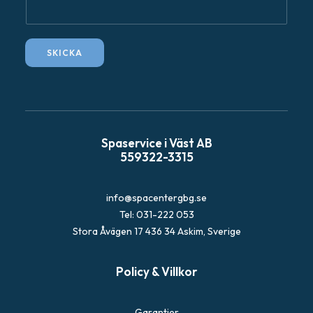
p
o
s
SKICKA
t
F
r
å
g
Spaservice i Väst AB
a
559322-3315
info@spacentergbg.se
Tel: 031-222 053
Stora Åvägen 17 436 34 Askim, Sverige
Policy & Villkor
Garantier