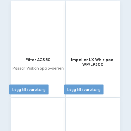
Filter ACS 50
Impeller LX Whirlpool
WP/LP300
Passar Viskan Spa S-serien
449
kr
349
kr
Lägg till i varukorg
Lägg till i varukorg