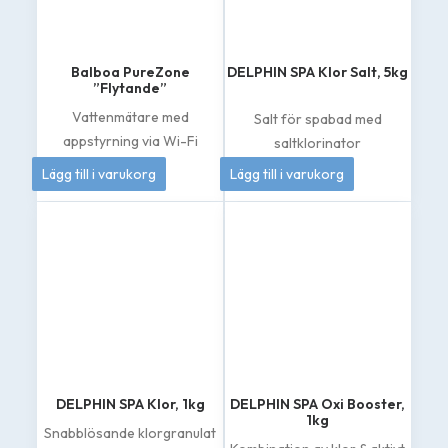
Balboa PureZone
DELPHIN SPA Klor Salt, 5kg
”Flytande”
Vattenmätare med
Salt för spabad med
appstyrning via Wi-Fi
saltklorinator
4 995
kr
419
kr
Lägg till i varukorg
Lägg till i varukorg
DELPHIN SPA Klor, 1kg
DELPHIN SPA Oxi Booster,
1kg
Snabblösande klorgranulat