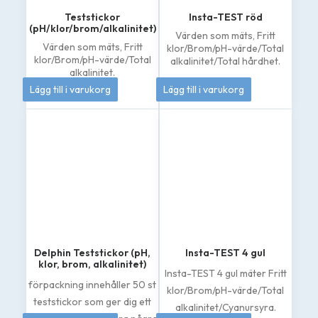
Teststickor
Insta-TEST röd
(pH/klor/brom/alkalinitet)
Värden som mäts,
Fritt
Värden som mäts,
Fritt
klor/Brom/pH-värde/Total
klor/Brom/pH-värde/Total
alkalinitet/Total hårdhet.
alkalinitet.
79
kr
208
kr
Lägg till i varukorg
Lägg till i varukorg
Delphin Teststickor (pH,
Insta-TEST 4 gul
klor, brom, alkalinitet)
Insta-TEST 4 gul mäter Fritt
förpackning innehåller 50 st
klor/Brom/pH-värde/Total
teststickor som ger dig ett
alkalinitet/Cyanursyra.