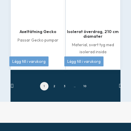
Axeltätning Gecko
Isolerat överdrag, 210 cm
diamater
Passar Gecko pumpar
Material, svart tyg med
isolerad insida
399
kr
3 495
kr
Lägg till i varukorg
Lägg till i varukorg
1
2
3
…
10