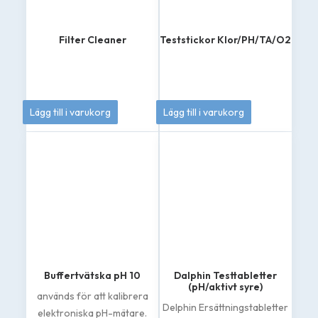
Filter Cleaner
Teststickor Klor/PH/TA/O2
139
kr
179
kr
Lägg till i varukorg
Lägg till i varukorg
Buffertvätska pH 10
Dalphin Testtabletter
(pH/aktivt syre)
används för att kalibrera
Delphin Ersättningstabletter
elektroniska pH-mätare.