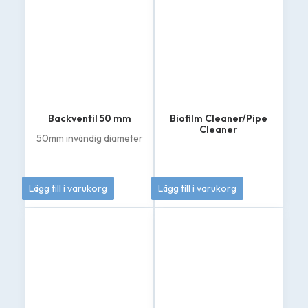
Backventil 50 mm
Biofilm Cleaner/Pipe
Cleaner
50mm invändig diameter
549
kr
399
kr
Lägg till i varukorg
Lägg till i varukorg