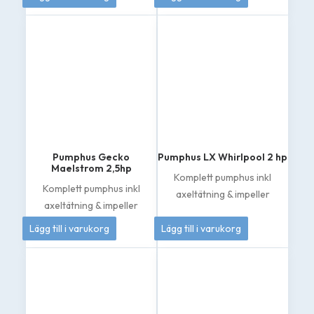
Pumphus Gecko
Pumphus LX Whirlpool 2 hp
Maelstrom 2,5hp
Komplett pumphus inkl
Komplett pumphus inkl
axeltätning & impeller
axeltätning & impeller
1 895
kr
1 049
kr
Lägg till i varukorg
Lägg till i varukorg