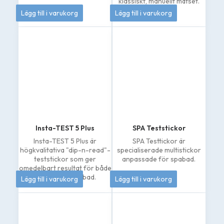
klassiskt, manuellt mätset.
206
kr
133
kr
Lägg till i varukorg
Lägg till i varukorg
Insta-TEST 5 Plus
SPA Teststickor
Insta-TEST 5 Plus är
SPA Testtickor är
högkvalitativa "dip-n-read"-
specialiserade multistickor
teststickor som ger
anpassade för spabad.
omedelbart resultat för både
208
kr
145
kr
pooler och spabad.
Lägg till i varukorg
Lägg till i varukorg