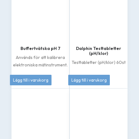
Buffertvätska pH 7
Dalphin Testtabletter
(pH/klor)
Används för att kalibrera
Testtabletter (pH/klor) 60st
elektroniska mätinstrument.
50
kr
144
kr
Lägg till i varukorg
Lägg till i varukorg