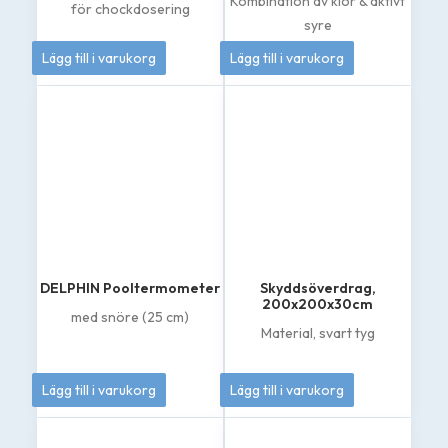
Kombination av klor & aktivt
för chockdosering
syre
262
kr
389
kr
Lägg till i varukorg
Lägg till i varukorg
DELPHIN Pooltermometer
Skyddsöverdrag,
200x200x30cm
med snöre (25 cm)
Material, svart tyg
60
kr
895
kr
Lägg till i varukorg
Lägg till i varukorg