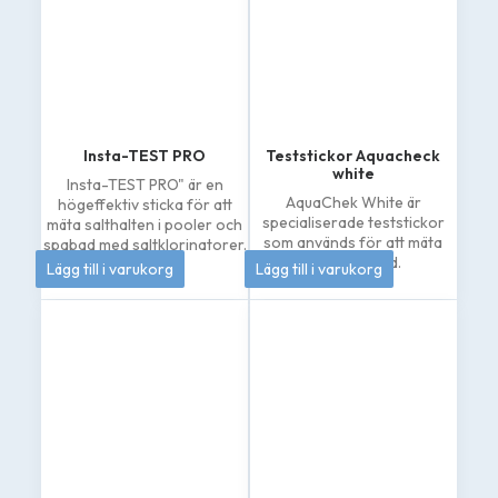
Insta-TEST PRO
Teststickor Aquacheck
white
Insta-TEST PRO" är en
AquaChek White är
högeffektiv sticka för att
specialiserade teststickor
mäta salthalten i pooler och
som används för att mäta
spabad med saltklorinatorer.
185
kr
262
kr
natriumklorid.
Lägg till i varukorg
Lägg till i varukorg