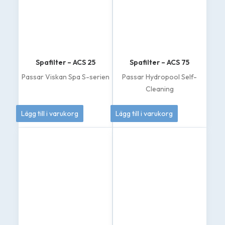
Spafilter – ACS 25
Spafilter – ACS 75
Passar Viskan Spa S-serien
Passar Hydropool Self-
Cleaning
369
kr
695
kr
Lägg till i varukorg
Lägg till i varukorg