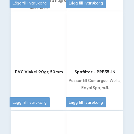
79
kr
185
kr
tydligt resultat på bara några
Lägg till i varukorg
Lägg till i varukorg
sekunder.
PVC Vinkel 90gr, 50mm
Spafilter – PRB35-IN
Passar till Camargue, Wellis,
Royal Spa, m.fl.
70
kr
439
kr
Lägg till i varukorg
Lägg till i varukorg