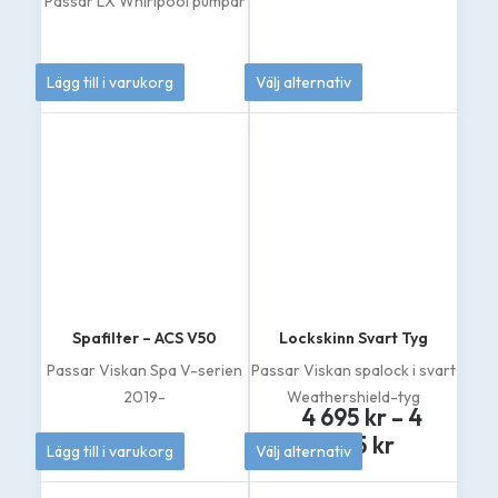
Passar LX Whirlpool pumpar
249
kr
189
kr
Lägg till i varukorg
Välj alternativ
Den
här
produkten
har
flera
varianter.
De
olika
alternativen
kan
väljas
på
Spafilter – ACS V50
Lockskinn Svart Tyg
produktsidan
Passar Viskan Spa V-serien
Passar Viskan spalock i svart
2019-
Weathershield-tyg
4 695
kr
–
4
Prisinterv
519
kr
895
kr
Lägg till i varukorg
Välj alternativ
4
Den