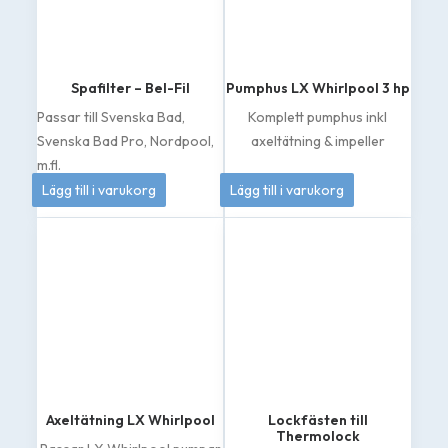
Spafilter – Bel-Fil
Pumphus LX Whirlpool 3 hp
Passar till Svenska Bad,
Komplett pumphus inkl
Svenska Bad Pro, Nordpool,
axeltätning & impeller
m.fl.
399
kr
1 049
kr
Lägg till i varukorg
Lägg till i varukorg
Axeltätning LX Whirlpool
Lockfästen till
Thermolock