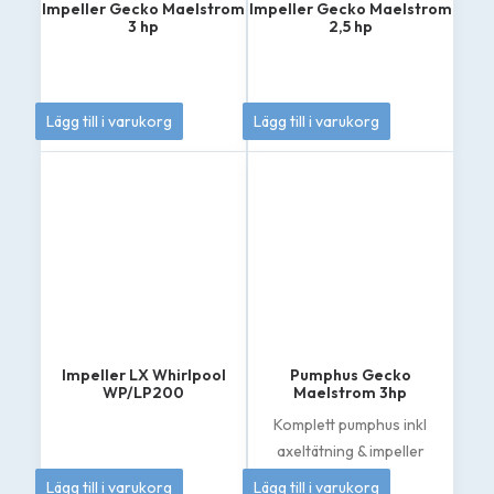
Impeller Gecko Maelstrom
Impeller Gecko Maelstrom
3 hp
2,5 hp
385
kr
385
kr
Lägg till i varukorg
Lägg till i varukorg
Impeller LX Whirlpool
Pumphus Gecko
WP/LP200
Maelstrom 3hp
Komplett pumphus inkl
axeltätning & impeller
349
kr
1 895
kr
Lägg till i varukorg
Lägg till i varukorg