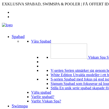
EXKLUSIVA SPABAD, SWIMSPA & POOLER | FÅ OFFERT I
Spabad
Våra Spabad
Viskan Spa
S
V-serien
Serien utmärker sig genom h
White Edition
Utvalda modeller i ett 
S-serien
Spabad med fokus på god isoler
Signum
Spabad som fokuserar på loung
Stilla
En unik serie spabad skapade för 
Välja spabad
Varför spabad?
Varför Viskan Spa?
Swimspa