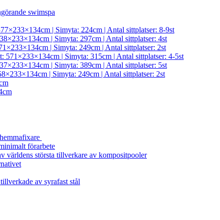
ngörande swimspa
377×233×134cm | Simyta: 224cm | Antal sittplatser: 8-9st
38×233×134cm | Simyta: 297cm | Antal sittplatser: 4st
71×233×134cm | Simyta: 249cm | Antal sittplatser: 2st
t: 571×233×134cm | Simyta: 315cm | Antal sittplatser: 4-5st
37×233×134cm | Simyta: 389cm | Antal sittplatser: 5st
58×233×134cm | Simyta: 249cm | Antal sittplatser: 2st
4cm
4cm
a hemmafixare
minimalt förarbete
 världens största tillverkare av kompositpooler
rnativet
illverkade av syrafast stål