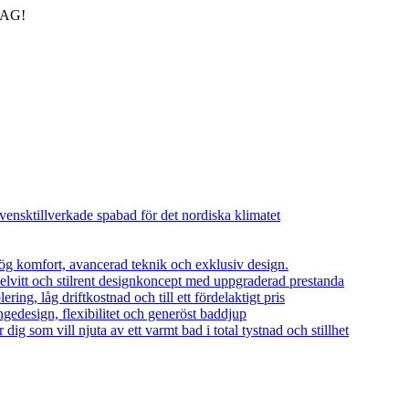
DAG!
vensktillverkade spabad för det nordiska klimatet
ög komfort, avancerad teknik och exklusiv design.
helvitt och stilrent designkoncept med uppgraderad prestanda
ing, låg driftkostnad och till ett fördelaktigt pris
edesign, flexibilitet och generöst baddjup
dig som vill njuta av ett varmt bad i total tystnad och stillhet