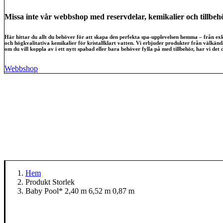
Missa inte vår webbshop med reservdelar, kemikalier och tillbeh
Här hittar du allt du behöver för att skapa den perfekta spa-upplevelsen hemma – från exkl
och högkvalitativa kemikalier för kristallklart vatten. Vi erbjuder produkter från välkän
om du vill koppla av i ett nytt spabad eller bara behöver fylla på med tillbehör, har vi det 
Webbshop
Hem
Produkt Storlek
Baby Pool* 2,40 m 6,52 m 0,87 m