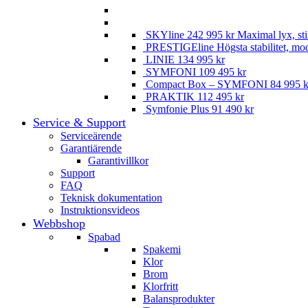
SKYline
242 995
kr
Maximal lyx, st
PRESTIGEline
Högsta stabilitet, mo
LINIE
134 995
kr
SYMFONI
109 495
kr
Compact Box – SYMFONI
84 995
k
PRAKTIK
112 495
kr
Symfonie Plus
91 490
kr
Service & Support
Serviceärende
Garantiärende
Garantivillkor
Support
FAQ
Teknisk dokumentation
Instruktionsvideos
Webbshop
Spabad
Spakemi
Klor
Brom
Klorfritt
Balansprodukter