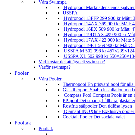
Våra Swimspa
Hydropool
Marknadens enda självre
USSPA
Hydropool 13FFP
299 900
kr
Mått: 
Hydropool 14AX
369 900
kr
Mått: 4
Hydropool 16EX
509 900
kr
Mått: 4
Hydropool 19DTAX
499 900
kr
Måt
Hydropool 17AX
422 900
kr
Mått: 5
Hydropool 19ET
569 900
kr
Mått: 5
USSPA M
502 998
kr
457×239×12
USSPA XL
502 998
kr
550×250×13
Vad kostar det att äga ett swimspa?
Varför swimspa?
Pooler
Våra Pooler
Thermopool
En prisvärd pool för all
Glasfiberpool
Snabb installation med 
Compass Pool
Compass Pools är en av
PP-pool
Det smarta, hållbara plastalte
Rostfria stålpooler
Den tidlösa lyxen
Diamant INOXline
Exklusiva pooler t
Cocktail Pooler
Det sociala valet
Pooltak
Pooltak