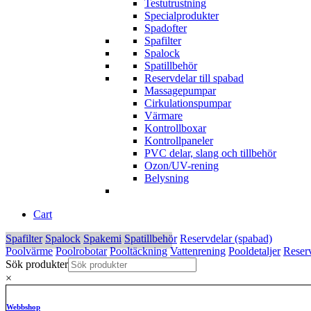
Testutrustning
Specialprodukter
Spadofter
Spafilter
Spalock
Spatillbehör
Reservdelar till spabad
Massagepumpar
Cirkulationspumpar
Värmare
Kontrollboxar
Kontrollpaneler
PVC delar, slang och tillbehör
Ozon/UV-rening
Belysning
Cart
Spafilter
Spalock
Spakemi
Spatillbehör
Reservdelar (spabad)
Poolvärme
Poolrobotar
Pooltäckning
Vattenrening
Pooldetaljer
Reserv
Sök produkter
×
Webbshop