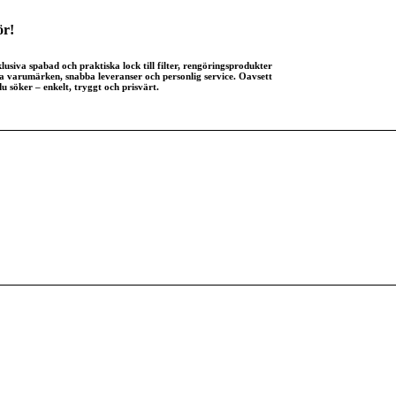
ör!
usiva spabad och praktiska lock till filter, rengöringsprodukter
da varumärken, snabba leveranser och personlig service. Oavsett
du söker – enkelt, tryggt och prisvärt.