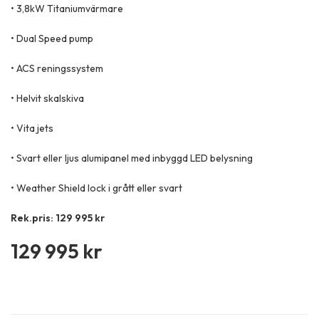
• 3,8kW Titaniumvärmare
• Dual Speed pump
• ACS reningssystem
• Helvit skalskiva
• Vita jets
• Svart eller ljus alumipanel med inbyggd LED belysning
• Weather Shield lock i grått eller svart
Rek.pris: 129 995 kr
129 995
kr