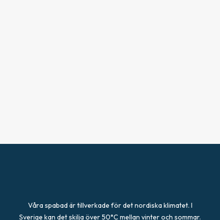
Trappa – Step
Locklyft III
Trappa rak, svart
Utrustad med praktiska
Underlättar av- & pålyft
Spatrappa från Viskan
antislip-mattor
av spalock
Spa
1 295
kr
3 995
kr
2 995
kr
Lägg till i varukorg
Lägg till i varukorg
Lägg till i varukorg
Våra spabad är tillverkade för det nordiska klimatet. I
Sverige kan det skilja över 50°C mellan vinter och sommar.