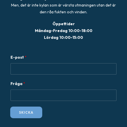
Men, det är inte kylan som är värsta utmaningen utan det är
den råa fukten och vinden.
Öppettider
Måndag-Fredag 10:00-18:00
Lördag 10:00-15:00
E-post
*
F
Fråga
*
r
å
g
a
SKICKA
E
-