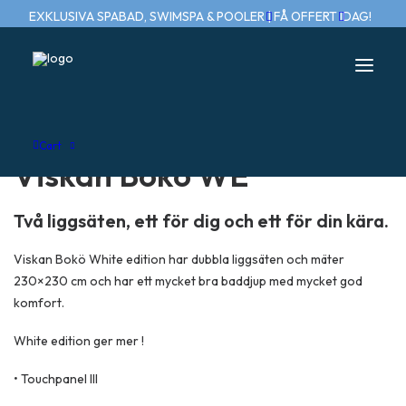
EXKLUSIVA SPABAD, SWIMSPA & POOLER | FÅ OFFERT IDAG!
Cart
Viskan Bokö WE
Två liggsäten, ett för dig och ett för din kära.
Viskan Bokö White edition har dubbla liggsäten och mäter
230×230 cm och har ett mycket bra baddjup med mycket god
komfort.
White edition ger mer !
• Touchpanel III