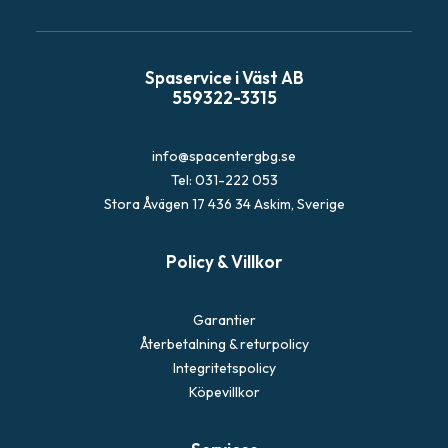
p
o
s
Spaservice i Väst AB
t
559322-3315
info@spacentergbg.se
Tel: 031-222 053
Stora Åvägen 17 436 34 Askim, Sverige
Policy & Villkor
Garantier
Återbetalning & returpolicy
Integritetspolicy
Köpevillkor