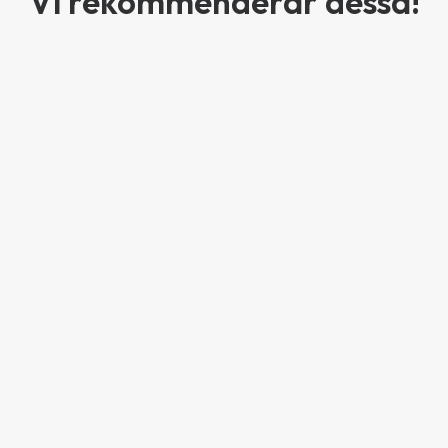
Vi rekommenderar dessa!
Balboa PureZone
Waterbrick –
Balboa PureZone
”Flytande”
Sittkudde
”Hängande/Fast”
Vattenmätare med
Bekväm sittkudde av
Vattenmätare med
4 995
kr
769
kr
4 995
kr
appstyrning via Wi-Fi
PVC-belagt
appstyrning via Wi-Fi
Lägg till i varukorg
Lägg till i varukorg
Lägg till i varukorg
vinylmaterial