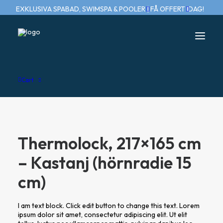
EXKLUSIVA SPABAD, SWIMSPA & POOLER | FÅ OFFERT IDAG!
Home
Cart
Thermolock, 217×165 cm – Kastanj (hörnradie 15 cm)
Thermolock, 217×165 cm
– Kastanj (hörnradie 15
cm)
I am text block. Click edit button to change this text. Lorem
ipsum dolor sit amet, consectetur adipiscing elit. Ut elit