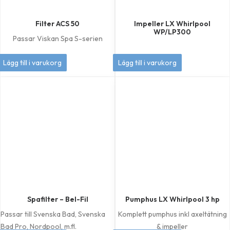
Filter ACS 50
Impeller LX Whirlpool
WP/LP300
Passar Viskan Spa S-serien
449
kr
349
kr
Lägg till i varukorg
Lägg till i varukorg
Spafilter – Bel-Fil
Pumphus LX Whirlpool 3 hp
Passar till Svenska Bad, Svenska
Komplett pumphus inkl axeltätning
Bad Pro, Nordpool, m.fl.
& impeller