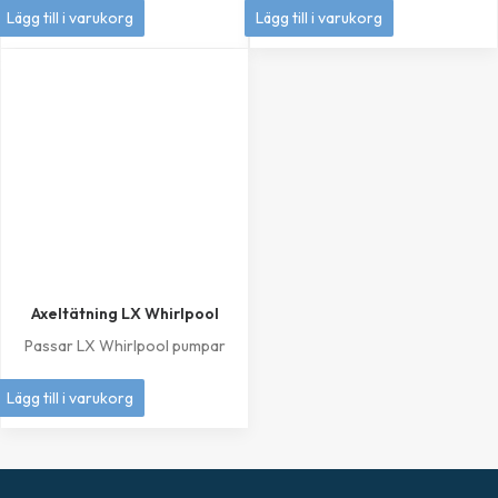
399
kr
1 049
kr
Lägg till i varukorg
Lägg till i varukorg
Axeltätning LX Whirlpool
Passar LX Whirlpool pumpar
249
kr
Lägg till i varukorg