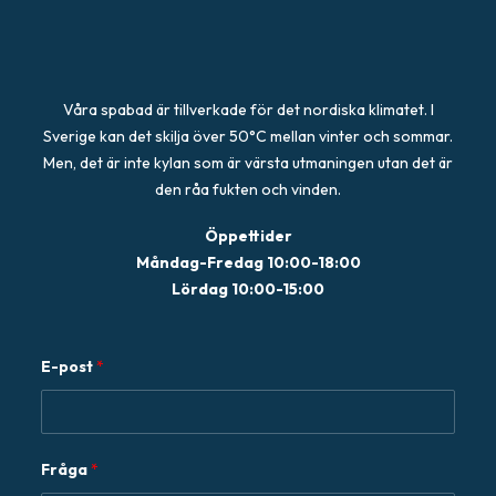
Våra spabad är tillverkade för det nordiska klimatet. I
Sverige kan det skilja över 50°C mellan vinter och sommar.
Men, det är inte kylan som är värsta utmaningen utan det är
den råa fukten och vinden.
Öppettider
Måndag-Fredag 10:00-18:00
Lördag 10:00-15:00
E
E-post
*
-
p
o
s
Fråga
*
t