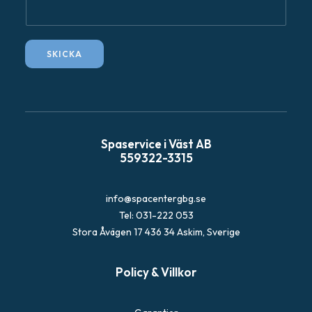
F
r
å
SKICKA
g
a
Spaservice i Väst AB
559322-3315
info@spacentergbg.se
Tel: 031-222 053
Stora Åvägen 17 436 34 Askim, Sverige
Policy & Villkor