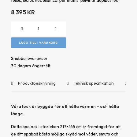
tellus, luctus nec ullamcorper mattis, pulvinar dapibus leo.
8 395
KR
Thermolock,
217×165
cm
LÄGG TILL I VARUKORG
–
Kastanj
Snabba leveranser
(hörnradie
30 dagars ångerrätt
15
cm)
Produktbeskrivning
Teknisk specifikation
Do
mängd
Våra lock är byggda för att hålla värmen – och hålla
länge.
Detta spalock i storleken 217×165 cm är framtaget för att
ge ditt spabad bästa möjliga skydd mot väder, smuts och