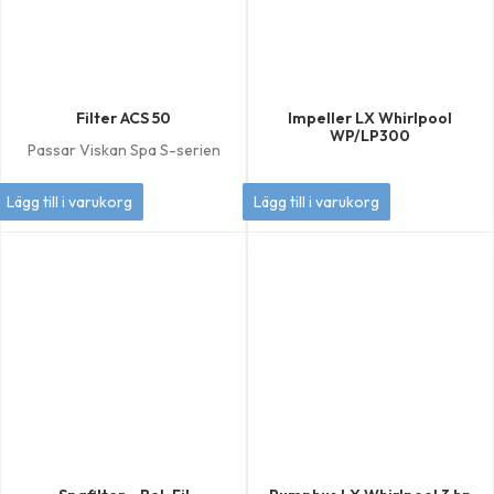
Filter ACS 50
Impeller LX Whirlpool
WP/LP300
Passar Viskan Spa S-serien
449
kr
349
kr
Lägg till i varukorg
Lägg till i varukorg