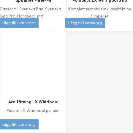
Spafilter – Bel-Fil
Pumphus LX Whirlpool 3 hp
Passar till Svenska Bad, Svenska
Komplett pumphus inkl axeltätning
Bad Pro, Nordpool, m.fl.
& impeller
399
kr
1 049
kr
Lägg till i varukorg
Lägg till i varukorg
Axeltätning LX Whirlpool
Passar LX Whirlpool pumpar
249
kr
Lägg till i varukorg