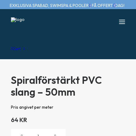
EXKLUSIVA SPABAD, SWIMSPA & POOLER | FÅ OFFERT IDAG!
Home
Spiralförstärkt PVC slang – 50mm
Cart
Spiralförstärkt PVC
slang – 50mm
Pris angivet per meter
64
KR
Spiralförstärkt