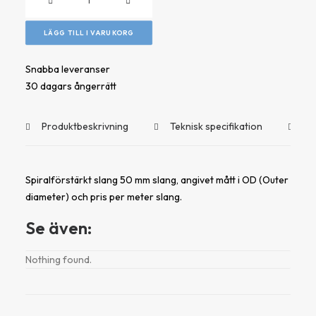
PVC
slang
LÄGG TILL I VARUKORG
-
50mm
Snabba leveranser
mängd
30 dagars ångerrätt
Produktbeskrivning
Teknisk specifikation
Do
Spiralförstärkt slang 50 mm slang, angivet mått i OD (Outer
diameter) och pris per meter slang.
Se även:
Nothing found.