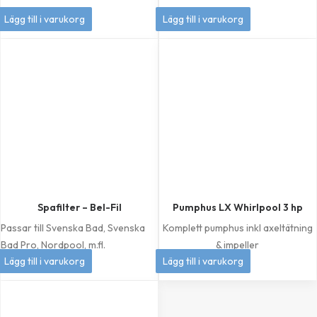
449
kr
349
kr
Lägg till i varukorg
Lägg till i varukorg
Spafilter – Bel-Fil
Pumphus LX Whirlpool 3 hp
Passar till Svenska Bad, Svenska
Komplett pumphus inkl axeltätning
Bad Pro, Nordpool, m.fl.
& impeller
399
kr
1 049
kr
Lägg till i varukorg
Lägg till i varukorg