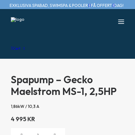
EXKLUSIVA SPABAD, SWIMSPA & POOLER | FÅ OFFERT IDAG!
Home
Spapump – Gecko Maelstrom MS-1, 2,5HP
Cart
Spapump – Gecko
Maelstrom MS-1, 2,5HP
1,86kW / 10,3 A
4 995
KR
Spapump