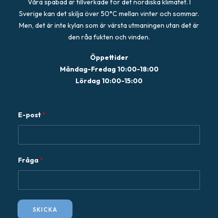
Våra spabad är tillverkade för det nordiska klimatet. I
Sverige kan det skilja över 50°C mellan vinter och sommar.
Men, det är inte kylan som är värsta utmaningen utan det är
den råa fukten och vinden.
Öppettider
Måndag-Fredag 10:00-18:00
Lördag 10:00-15:00
E-post
*
F
Fråga
*
r
å
g
a
SKICKA
E