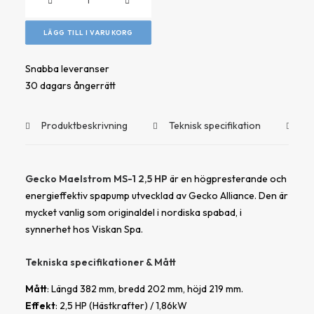
–
Gecko
LÄGG TILL I VARUKORG
Maelstrom
MS-
Snabba leveranser
1,
30 dagars ångerrätt
2,5HP
mängd
Produktbeskrivning
Teknisk specifikation
Do
Gecko Maelstrom MS-1 2,5 HP
är en högpresterande och
energieffektiv spapump utvecklad av
Gecko Alliance
. Den är
mycket vanlig som originaldel i nordiska spabad, i
synnerhet hos
Viskan Spa
.
Tekniska specifikationer & Mått
Mått
: Längd 382 mm, bredd 202 mm, höjd 219 mm.
Effekt
: 2,5 HP (Hästkrafter) / 1,86kW