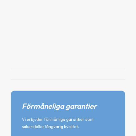
Gummidämpare med gängstång
Minskar vibration & missljud
24
kr
Lägg till i varukorg
Förmåneliga garantier
Vi erbjuder förmånliga garantier som
säkerställer långvarig kvalitet.