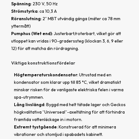
Spänning
: 230 V, 50 Hz
Strömstyrka
: ca 10,3 A
Röranslutning
:
2″ MBT utvändig gänga (mäter ca 78 mm
yttermått)
Pumphus (Wet end)
: Justerbart/roterbart, vilket gör att
utloppet kan
vridas i 90-graderssteg (klockan 3, 6, 9 eller
12)
för att matcha din rördragning.
Viktiga konstruktionsfördelar
Högtemperaturskondensator
: Utrustad med en
kondensator som klarar upp till 85 °C
, vilket dramatiskt
minskar risken för de vanligaste elektriska felen i varma
spa-utrymmen.
Lång livslängd
: Byggd med helt
tätade lager och Geckos
högkvalitativa ”Universeal”-axeltätning
för att förhindra
framtida vattenläckage in i motorn.
Extremt tystgående
: Konstruerad för att
minimera
vibrationer och stomljud
i spabadets kabinett.