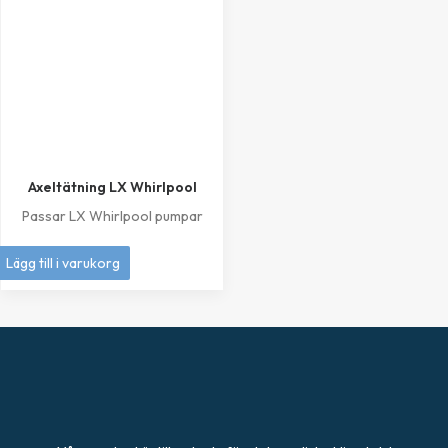
Axeltätning LX Whirlpool
Passar LX Whirlpool pumpar
249
kr
Lägg till i varukorg