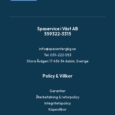
-
p
o
s
Spaservice i Väst AB
t
559322-3315
info@spacentergbg.se
Tel: 031-222 053
Stora Åvägen 17 436 34 Askim, Sverige
Policy & Villkor
Garantier
Återbetalning & returpolicy
Integritetspolicy
Köpevillkor