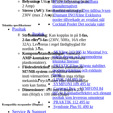
Belysning
: Uttag för 10V belysning (max
PP-pool
Det smarta, hållbara
2 Amp)
plastalternativet
Stereo (A/V)
: Konstantströmsuttag på
Rostfria stålpooler
Den tidlösa lyxen
230V (max 2 Amp)
Diamant INOXline
Exklusiva
pooler tillverkade av syrafast stål
Cocktail Pooler
Det sociala valet
Tekniska specifikationer
Pooltak
Pooltak
Strömmatning
: Kan kopplas in på
1-fas,
2-fas eller 3-fas
(230V, 50Hz, 16A eller
32A). Levereras i regel färdigbyglad för
nordisk 3-fas.
SKYline
242 995
kr
Maximal lyx,
Komponentanslutningar
: Standard
stilren design och toppmoderna
AMP-kontakter
(fyrkantiga vita/svarta
tekniska finesser
plastkontakter).
PRESTIGEline
Högsta stabilitet,
Flödesdetektion
: Balboas patenterade
modern arkitektur och exklusiv
M7/M8-system
med dubbla sensorer
finish
inuti värmarröret. Det finns inga rörliga
LINIE
134 995
kr
mekaniska tryckvakter eller flödespaddlar
SYMFONI
109 495
kr
som kan fastna.
Compact Box – SYMFONI
84
Dimensioner
: 490 mm (Längd) x 270
995
kr
Kostnadseffektivt och elegant
mm (Höjd) x 100 mm (Djup)
pooltak som levereras omonterat
PRAKTIK
112 495
kr
Kompatibla styrpaneler (Display)
Symfonie Plus
91 490
kr
Service & Support