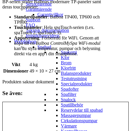
BP-serien stöder Balboas modernare TP-paneler samt
Serviceärende
deras touchpaneler:
Garantiärende
Garantivillkor
Standardpaneler
:
Balboa TP400
,
TP600
och
Support
TP800
.
FAQ
Touchpaneler
: Hela
spaTouch
-serien (t.ex.
Teknisk dokumentation
spaTouch 2, spaTouch 3).
Instruktionsvideos
Appstyrning
: Förberedd för WiFi. Genom att
Webbshop
köpa till en
Balboa ControlMySpa WiFi-modul
Spabad
kan du styra temperatur, pumpar och belysning
Spakemi
direkt via en app i din smartphone.
Klor
Brom
Vikt
4 kg
Klorfritt
Dimensioner
49 × 10 × 27 cm
Balansprodukter
Testutrustning
Produkten saknar dokument
Specialprodukter
Spadofter
Se även:
Spafilter
Spalock
Spatillbehör
Reservdelar till spabad
Massagepumpar
Cirkulationspumpar
Värmare