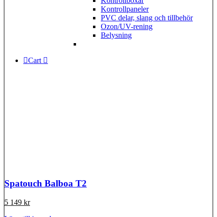
Kontrollboxar
Kontrollpaneler
PVC delar, slang och tillbehör
Ozon/UV-rening
Belysning
Cart
Spatouch Balboa T2
5 149
kr