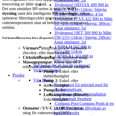
Antal sittplatser: 2st
renovering av äldre spabad.
Hydropool 19DTAX
499 900
kr
Det som utmärker BP-serien är stöd för
WiFi-
Mått: 571×233×134cm | Simyta:
styrning
samt den intelligenta
M8-teknologin
, vilken
315cm | Antal sittplatser: 4-5st
optimerar filtreringscykler genom att känna av
Hydropool 17AX
422 900
kr
Mått:
vattentemperaturen utan att behöva starta pumparna i
537×233×134cm | Simyta: 389cm |
onödan.
Antal sittplatser: 5st
Hydropool 19ET
569 900
kr
Mått:
558×233×134cm | Simyta: 249cm |
Vad kontrollboxen kan driva (Kapacitet)
Antal sittplatser: 2st
USSPA M
502 998
kr
Värmare
: Integrerat 3,0 kW värmarrör
457×239×124cm
(Incoloy- eller titan-element).
USSPA XL
502 998
kr
Cirkulationspump
: Ja, dedikerat uttag.
550×250×134cm
Massagepumpar
: Klarar upp till 3
Vad kostar det att äga ett swimspa?
relästyrda enheter. Det innebär vanligtvis:
Varför swimspa?
Pump 1
: Enkel- eller
Pooler
dubbelhastighet
Våra Pooler
Pump 2
: Enkel- eller
Thermopool
En prisvärd pool för
dubbelhastighet
alla hemmafixare
Pump 3
eller
Glasfiberpool
Snabb installation
Luftkompressor (Blower)
:
med minimalt förarbete
Enkelhastighet.
Compass Pool
Compass Pools är en
Ozonator / UV-C / AOP
: Dedikerat
av världens största tillverkare av
uttag för vattenrening (230V)
kompositpooler