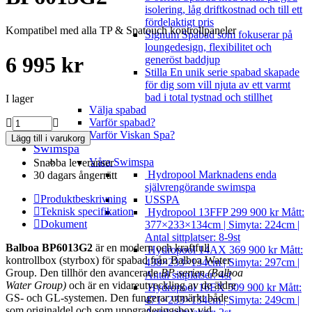
isolering, låg driftkostnad och till ett
fördelaktigt pris
Kompatibel med alla TP & Spatouch kontrollpaneler
Signum
Spabad som fokuserar på
loungedesign, flexibilitet och
6 995
kr
generöst baddjup
Stilla
En unik serie spabad skapade
för dig som vill njuta av ett varmt
bad i total tystnad och stillhet
I lager
Välja spabad
Kontrollbox
Varför spabad?
-
Varför Viskan Spa?
Lägg till i varukorg
Balboa
Swimspa
BP6013G2
Våra Swimspa
Snabba leveranser
mängd
Hydropool
Marknadens enda
30 dagars ångerrätt
självrengörande swimspa
Produktbeskrivning
USSPA
Teknisk specifikation
Hydropool 13FFP
299 900
kr
Mått:
Dokument
377×233×134cm | Simyta: 224cm |
Antal sittplatser: 8-9st
Balboa BP6013G2
är en modern och kraftfull
Hydropool 14AX
369 900
kr
Mått:
kontrollbox (styrbox) för spabad från Balboa Water
438×233×134cm | Simyta: 297cm |
Group. Den tillhör den avancerade
BP-serien (Balboa
Antal sittplatser: 4st
Water Group)
och är en vidareutveckling av de äldre
Hydropool 16EX
509 900
kr
Mått:
GS- och GL-systemen. Den fungerar utmärkt både
471×233×134cm | Simyta: 249cm |
som originaldel och som uppgraderingsbox vid