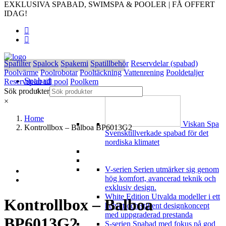
EXKLUSIVA SPABAD, SWIMSPA & POOLER | FÅ OFFERT
IDAG!
Spafilter
Spalock
Spakemi
Spatillbehör
Reservdelar (spabad)
Poolvärme
Poolrobotar
Pooltäckning
Vattenrening
Pooldetaljer
Spabad
Reservdelar till pool
Poolkem
Våra Spabad
Sök produkter
×
Home
Viskan Spa
Kontrollbox – Balboa BP6013G2
Svensktillverkade spabad för det
nordiska klimatet
V-serien
Serien utmärker sig genom
hög komfort, avancerad teknik och
exklusiv design.
White Edition
Utvalda modeller i ett
Kontrollbox – Balboa
helvitt och stilrent designkoncept
med uppgraderad prestanda
BP6013G2
S-serien
Spabad med fokus på god