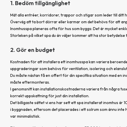
1. Bedöm tillgänglighet
Mät alla entréer, korridorer, trappor och stigar som leder till dit
Överväg att ta bort dörrar eller karmar om det behövs för att anp
Inomhusspa planeras ofta för hus som byggs: Det är mycket enklare 
Storleken på vilket spa du än väljer kommer att ha stor betydelse för
2. Gör en budget
Kostnaden för att installera ett inomhusspa kan variera beroende
uppgraderingar som behövs för ventilation, isolering och elanslu
Du måste nästan få en offert för din specifika situation med en i
måste eftermonteras.
I genomsnitt kan installationskostnaderna variera från några tusen
korrekt uppskattning för just din installation.
Det billigaste sättet vi ens har sett ett spa installerat inomhus är
i byggnaden, eftersom det placerades i ett solrum som ännu inte
var minimalistisk.