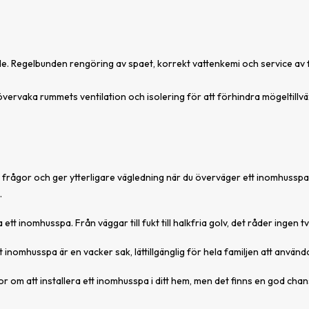
e. Regelbunden rengöring av spaet, korrekt vattenkemi och service av fil
övervaka rummets ventilation och isolering för att förhindra mögeltillvä
dina frågor och ger ytterligare vägledning när du överväger ett inomhussp
.
t inomhusspa. Från väggar till fukt till halkfria golv, det råder ingen tve
tt inomhusspa är en vacker sak, lättillgänglig för hela familjen att använd
ågor om att installera ett inomhusspa i ditt hem, men det finns en god chan