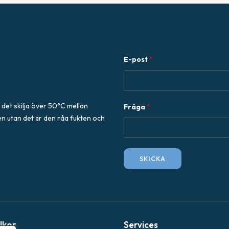
E-post
*
*
 det skilja över 50°C mellan
Fråga
*
*
en utan det är den råa fukten och
*
SKICKA
llkor
Services