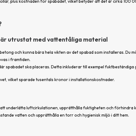
lar, plus kostnaden för spabadet, vilket betyder att det är cirka 100 0
?
h är utrustat med vattentåliga material
 betong och kunna bära hela vikten av det spabad som installeras. Du mås
vas i framtiden.
är spabadet ska placeras. Detta inkluderar till exempel fuktbeständiga 
, vilket sparade tusentals kronor i installationskostnader.
 att underlätta luftcirkulationen, upprätthålla fuktigheten och förhindra
stande vatten och upprätthålla en torr och hygienisk miljö i ditt hem.