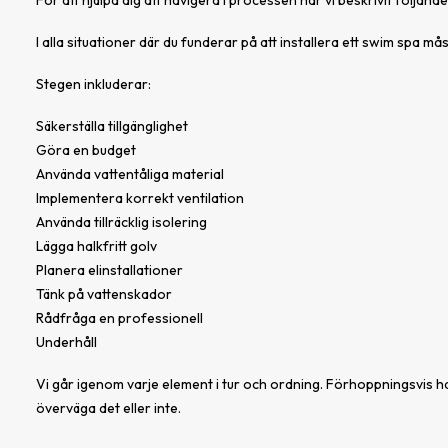
För att hjälpa dig att navigera i processen har vi beskrivit följan
I alla situationer där du funderar på att installera ett swim spa 
Stegen inkluderar:
Säkerställa tillgänglighet
Göra en budget
Använda vattentåliga material
Implementera korrekt ventilation
Använda tillräcklig isolering
Lägga halkfritt golv
Planera elinstallationer
Tänk på vattenskador
Rådfråga en professionell
Underhåll
Vi går igenom varje element i tur och ordning. Förhoppningsvis har
överväga det eller inte.