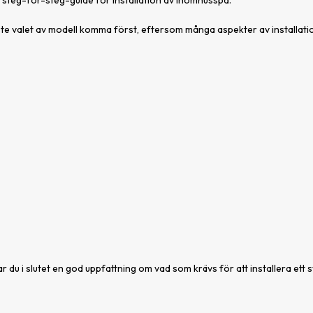
de steg-för-steg-guide för installation av inomhusspa.
måste valet av modell komma först, eftersom många aspekter av installatio
 du i slutet en god uppfattning om vad som krävs för att installera ett 