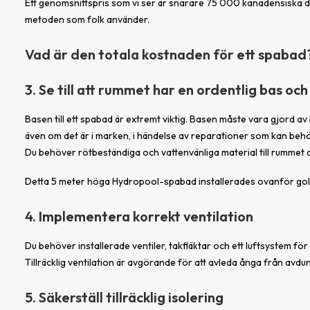
Ett genomsnittspris som vi ser är snarare 75 000 kanadensiska dol
metoden som folk använder.
Vad är den totala kostnaden för ett spabad
3. Se till att rummet har en ordentlig bas oc
Basen till ett spabad är extremt viktig. Basen måste vara gjord av
även om det är i marken, i händelse av reparationer som kan behö
Du behöver rötbeständiga och vattenvänliga material till rummet d
Detta 5 meter höga Hydropool-spabad installerades ovanför golvet
4. Implementera korrekt ventilation
Du behöver installerade ventiler, takfläktar och ett luftsystem för
Tillräcklig ventilation är avgörande för att avleda ånga från avdun
5. Säkerställ tillräcklig isolering