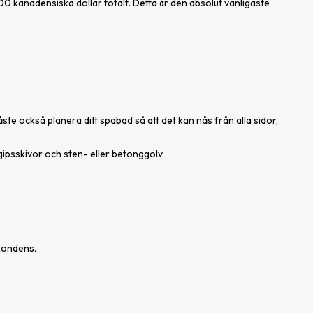
00 kanadensiska dollar totalt. Detta är den absolut vanligaste
te också planera ditt spabad så att det kan nås från alla sidor,
gipsskivor och sten- eller betonggolv.
 kondens.