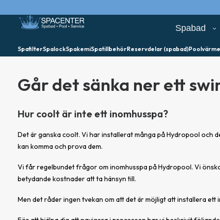
Spabad
Spafilter
Spalock
Spakemi
Spatillbehör
Reservdelar (spabad)
Poolvärm
Går det sänka ner ett sw
Hur coolt är inte ett inomhusspa?
Det är ganska coolt. Vi har installerat många på Hydropool och de
kan komma och prova dem.
Vi får regelbundet frågor om inomhusspa på Hydropool. Vi önskar
betydande kostnader att ta hänsyn till.
Men det råder ingen tvekan om att det är möjligt att installera et