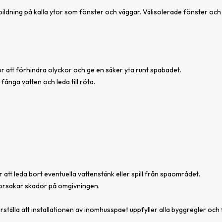
ildning på kalla ytor som fönster och väggar. Välisolerade fönster och 
r att förhindra olyckor och ge en säker yta runt spabadet.
ånga vatten och leda till röta.
r att leda bort eventuella vattenstänk eller spill från spaområdet.
 orsakar skador på omgivningen.
tälla att installationen av inomhusspaet uppfyller alla byggregler och fö