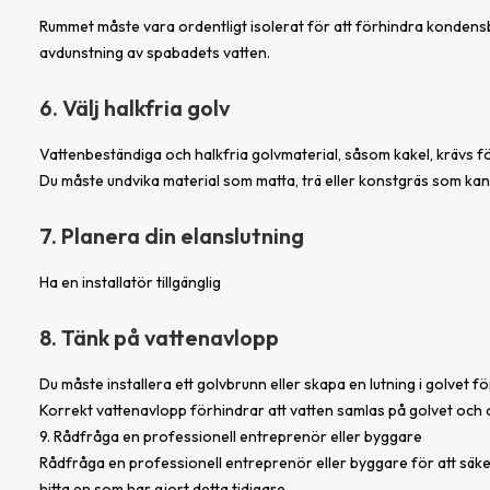
Rummet måste vara ordentligt isolerat för att förhindra kondensb
avdunstning av spabadets vatten.
6. Välj halkfria golv
Vattenbeständiga och halkfria golvmaterial, såsom kakel, krävs fö
Du måste undvika material som matta, trä eller konstgräs som kan f
7. Planera din elanslutning
Ha en installatör tillgänglig
8. Tänk på vattenavlopp
Du måste installera ett golvbrunn eller skapa en lutning i golvet fö
Korrekt vattenavlopp förhindrar att vatten samlas på golvet och
9. Rådfråga en professionell entreprenör eller byggare
Rådfråga en professionell entreprenör eller byggare för att säkers
hitta en som har gjort detta tidigare.