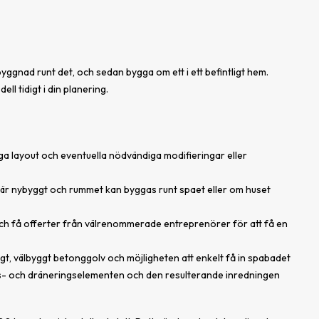
byggnad runt det, och sedan bygga om ett i ett befintligt hem.
ll tidigt i din planering.
ga layout och eventuella nödvändiga modifieringar eller
et är nybyggt och rummet kan byggas runt spaet eller om huset
er och få offerter från välrenommerade entreprenörer för att få en
tligt, välbyggt betonggolv och möjligheten att enkelt få in spabadet
ons- och dräneringselementen och den resulterande inredningen