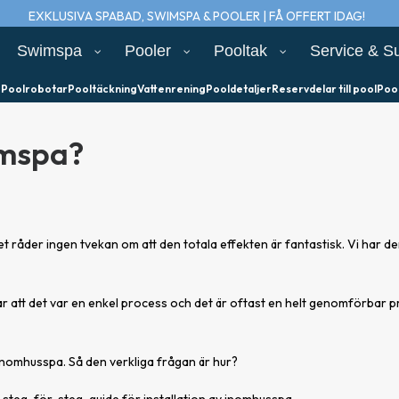
EXKLUSIVA SPABAD, SWIMSPA & POOLER | FÅ OFFERT IDAG!
Swimspa
Pooler
Pooltak
Service & S
e
Poolrobotar
Pooltäckning
Vattenrening
Pooldetaljer
Reservdelar till pool
Poo
imspa?
t råder ingen tvekan om att den totala effekten är fantastisk. Vi har de
 att det var en enkel process och det är oftast en helt genomförbar pr
t inomhusspa. Så den verkliga frågan är hur?