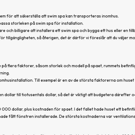
t hem för att säkerställa att swim spa kan transporteras inomhus.
assa storleken på swim spa för installation.
och billigare att installera ett swim spa och bygga ett hus eller en till
 tillgängligheten, så återigen, det är därför vi föreslår att du väljer mode
 på flera faktorer, såsom storlek och modell på spaet, rummets befintli
tning.
nomhusinstallation. Till exempel är en av de största faktorerna om hus
 dollar till tiotusentals dollar, så det är viktigt att budgetera däreft
 10 000 dollar, plus kostnaden för spaet. I det fallet hade huset ett befin
 hade fått fönstren installerade. De största kostnaderna var ventilati