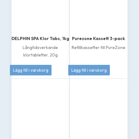
DELPHIN SPA Klor Tabs, 1kg
Purezone Kassett 3-pack
Långtidsverkande
Refillkassetter till PureZone
klortabletter, 20g
334
kr
869
kr
Lägg till i varukorg
Lägg till i varukorg