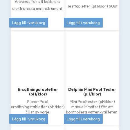
Används för att kalibrera
Testtabletter (pH/klor) 60st
elektroniska mätinstrument.
50
kr
144
kr
Lägg till i varukorg
Lägg till i varukorg
Ersättningstabletter
Delphin Mini Pool Tester
(pH/klor)
(pH/klor)
Planet Pool
Mini Pooltester (pH/klor)
ersättningstabletter (pH/klor)
manuellt mätset för att
30st av varje.
kontrollera vattenkvaliteten.
144
kr
133
kr
Lägg till i varukorg
Lägg till i varukorg