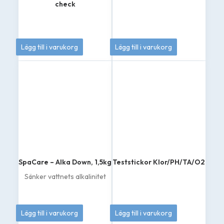
check
189
kr
139
kr
Lägg till i varukorg
Lägg till i varukorg
SpaCare – Alka Down, 1,5kg
Teststickor Klor/PH/TA/O2
Sänker vattnets alkalinitet
165
kr
179
kr
Lägg till i varukorg
Lägg till i varukorg