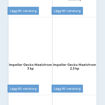
369
kr
695
kr
Lägg till i varukorg
Lägg till i varukorg
Impeller Gecko Maelstrom
Impeller Gecko Maelstrom
3 hp
2,5 hp
385
kr
385
kr
Lägg till i varukorg
Lägg till i varukorg