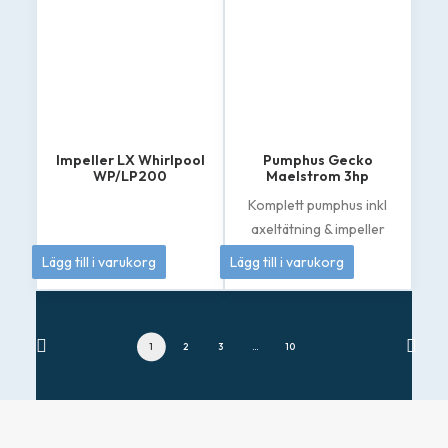
Impeller LX Whirlpool
Pumphus Gecko
WP/LP200
Maelstrom 3hp
Komplett pumphus inkl
axeltätning & impeller
349
kr
1 895
kr
Lägg till i varukorg
Lägg till i varukorg
1
2
3
…
10