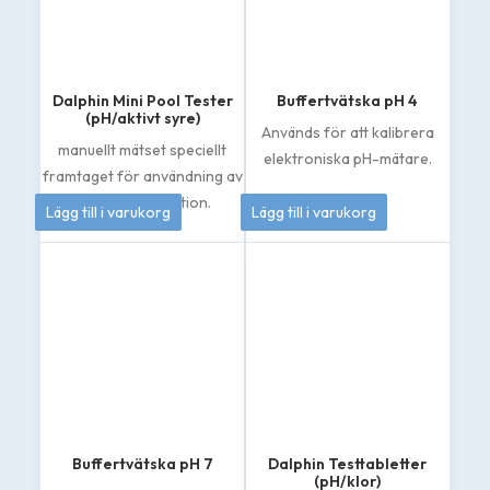
Dalphin Mini Pool Tester
Buffertvätska pH 4
(pH/aktivt syre)
Används för att kalibrera
manuellt mätset speciellt
elektroniska pH-mätare.
framtaget för användning av
133
kr
50
kr
klorfri desinfektion.
Lägg till i varukorg
Lägg till i varukorg
Buffertvätska pH 7
Dalphin Testtabletter
(pH/klor)