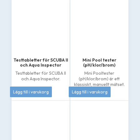
Testtabletter för SCUBA II
Mini Pool tester
och Aqua Inspector
(pH/klor/brom)
Testtabletter för SCUBA II
Mini Pooltester
och Aqua Inspector.
(pH/klor/brom) är ett
klassiskt, manuellt mätset.
206
kr
133
kr
Lägg till i varukorg
Lägg till i varukorg