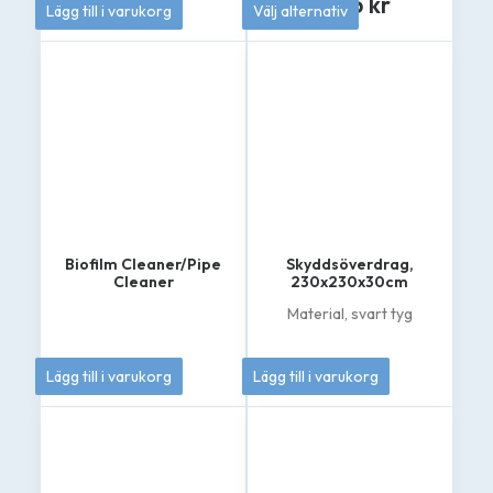
Prisinterv
519
kr
895
kr
Lägg till i varukorg
Välj alternativ
4
Den
695 kr
här
produkten
till
har
4
flera
varianter.
895 kr
De
olika
alternativen
kan
väljas
på
Biofilm Cleaner/Pipe
Skyddsöverdrag,
produktsidan
Cleaner
230x230x30cm
Material, svart tyg
399
kr
1 295
kr
Lägg till i varukorg
Lägg till i varukorg