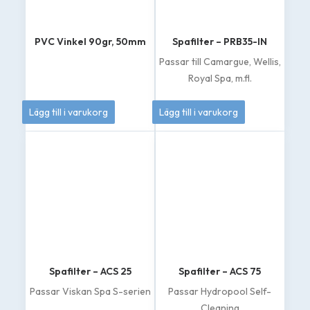
PVC Vinkel 90gr, 50mm
Spafilter – PRB35-IN
Passar till Camargue, Wellis,
Royal Spa, m.fl.
70
kr
439
kr
Lägg till i varukorg
Lägg till i varukorg
Spafilter – ACS 25
Spafilter – ACS 75
Passar Viskan Spa S-serien
Passar Hydropool Self-
Cleaning