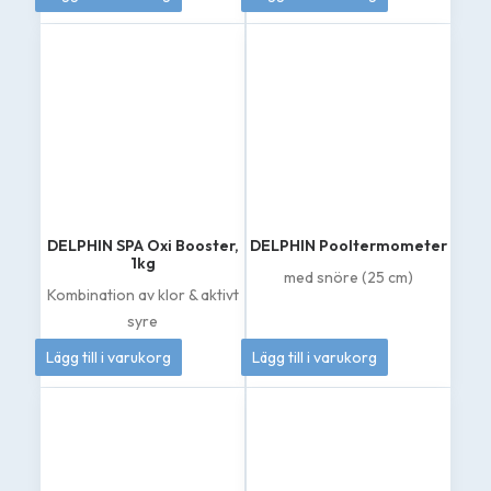
DELPHIN SPA Oxi Booster,
DELPHIN Pooltermometer
1kg
med snöre (25 cm)
Kombination av klor & aktivt
syre
389
kr
60
kr
Lägg till i varukorg
Lägg till i varukorg