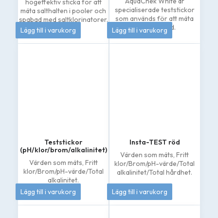
AquaChek White är
högeffektiv sticka för att
specialiserade teststickor
mäta salthalten i pooler och
som används för att mäta
spabad med saltklorinatorer.
185
kr
262
kr
natriumklorid.
Lägg till i varukorg
Lägg till i varukorg
Teststickor
Insta-TEST röd
(pH/klor/brom/alkalinitet)
Värden som mäts,
Fritt
Värden som mäts,
Fritt
klor/Brom/pH-värde/Total
klor/Brom/pH-värde/Total
alkalinitet/Total hårdhet.
alkalinitet.
79
kr
208
kr
Lägg till i varukorg
Lägg till i varukorg