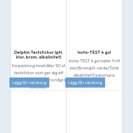
Delphin Teststickor (pH,
Insta-TEST 4 gul
klor, brom, alkalinitet)
Insta-TEST 4 gul mäter Fritt
förpackning innehåller 50 st
klor/Brom/pH-värde/Total
teststickor som ger dig ett
alkalinitet/Cyanursyra.
79
kr
185
kr
tydligt resultat på bara några
Lägg till i varukorg
Lägg till i varukorg
sekunder.