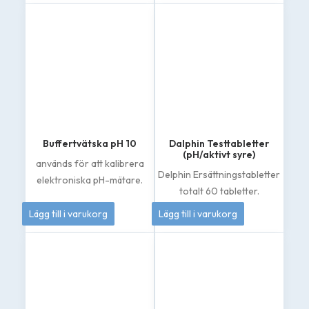
Buffertvätska pH 10
Dalphin Testtabletter
(pH/aktivt syre)
används för att kalibrera
Delphin Ersättningstabletter
elektroniska pH-mätare.
totalt 60 tabletter.
50
kr
155
kr
Lägg till i varukorg
Lägg till i varukorg