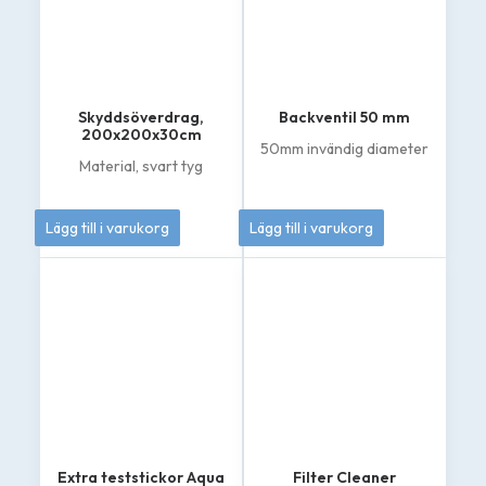
Skyddsöverdrag,
Backventil 50 mm
200x200x30cm
50mm invändig diameter
Material, svart tyg
895
kr
549
kr
Lägg till i varukorg
Lägg till i varukorg
Extra teststickor Aqua
Filter Cleaner