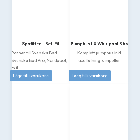
Spafilter – Bel-Fil
Pumphus LX Whirlpool 3 hp
Passar till Svenska Bad,
Komplett pumphus inkl
Svenska Bad Pro, Nordpool,
axeltätning & impeller
m.fl.
399
kr
1 049
kr
Lägg till i varukorg
Lägg till i varukorg