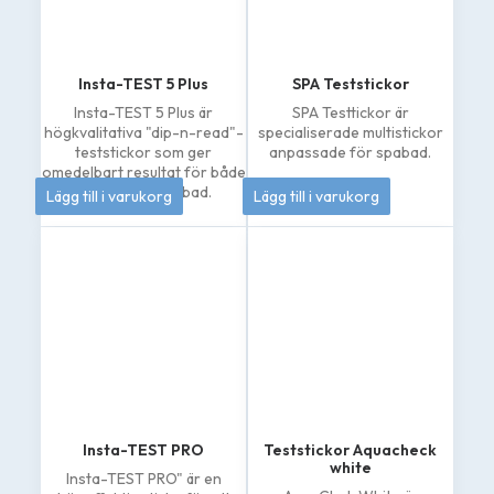
Insta-TEST 5 Plus
SPA Teststickor
Insta-TEST 5 Plus är
SPA Testtickor är
högkvalitativa "dip-n-read"-
specialiserade multistickor
teststickor som ger
anpassade för spabad.
omedelbart resultat för både
208
kr
145
kr
pooler och spabad.
Lägg till i varukorg
Lägg till i varukorg
Insta-TEST PRO
Teststickor Aquacheck
white
Insta-TEST PRO" är en