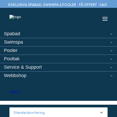
EXKLUSIVA SPABAD, SWIMSPA & POOLER | FÅ OFFERT IDAG!
Spabad
Swimspa
Hem
Viskan spa
Pooler
Pooltak
Service & Support
Webbshop
Cart
Balansprodukter
Testutrustning
Reser