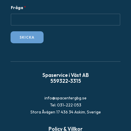
s
Fråga
*
t
F
r
å
SKICKA
g
a
Spaservice i Väst AB
559322-3315
info@spacentergbg.se
Tel: 031-222 053
Stora Åvägen 17 436 34 Askim, Sverige
Policy & Villkor