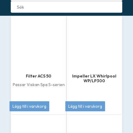
Filter ACS 50
Impeller LX Whirlpool
WP/LP300
Passar Viskan Spa S-serien
449
kr
349
kr
Lägg till i varukorg
Lägg till i varukorg