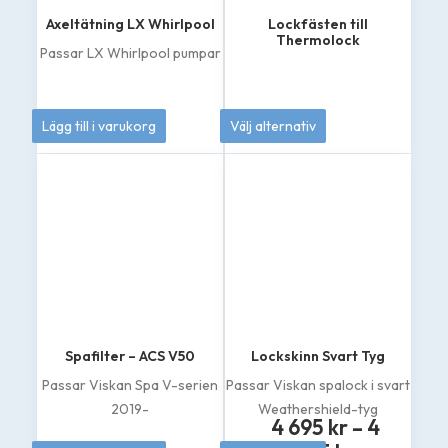
Axeltätning LX Whirlpool
Lockfästen till
Thermolock
Passar LX Whirlpool pumpar
249
kr
189
kr
Lägg till i varukorg
Välj alternativ
Den
här
produkten
har
flera
varianter.
De
olika
alternativen
kan
väljas
på
Spafilter – ACS V50
Lockskinn Svart Tyg
produktsidan
Passar Viskan Spa V-serien
Passar Viskan spalock i svart
2019-
Weathershield-tyg
4 695
kr
–
4