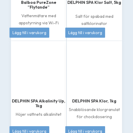
Balboa PureZone
DELPHIN SPA Klor Salt, 5kg
”Flytande”
Vattenmätare med
Salt för spabad med
appstyrning via Wi-Fi
saltklorinator
4 995
kr
419
kr
Lägg till i varukorg
Lägg till i varukorg
DELPHIN SPA Alkalinity Up,
DELPHIN SPA Klor, 1kg
1kg
Snabblösande klorgranulat
Höjer vattnets alkalinitet
för chockdosering
149
kr
262
kr
Lägg till i varukorg
Lägg till i varukorg