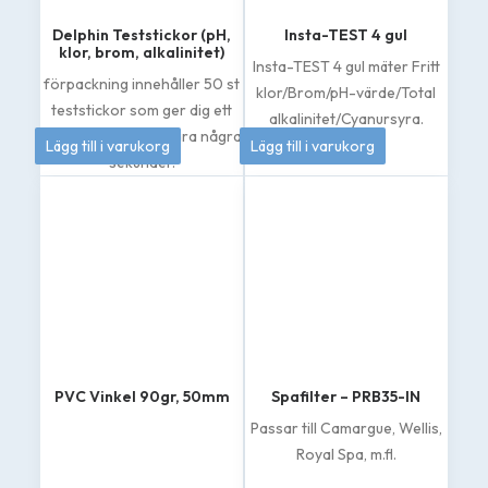
Delphin Teststickor (pH,
Insta-TEST 4 gul
klor, brom, alkalinitet)
Insta-TEST 4 gul mäter Fritt
förpackning innehåller 50 st
klor/Brom/pH-värde/Total
teststickor som ger dig ett
alkalinitet/Cyanursyra.
79
kr
185
kr
tydligt resultat på bara några
Lägg till i varukorg
Lägg till i varukorg
sekunder.
PVC Vinkel 90gr, 50mm
Spafilter – PRB35-IN
Passar till Camargue, Wellis,
Royal Spa, m.fl.