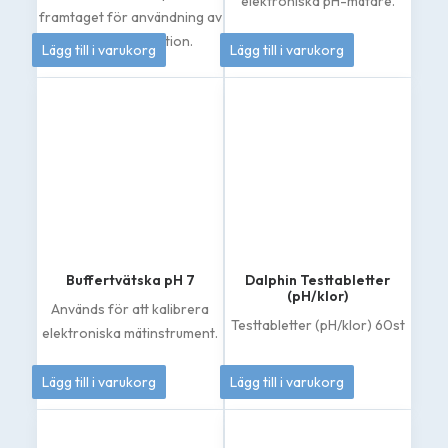
elektroniska pH-mätare.
framtaget för användning av
133
kr
50
kr
klorfri desinfektion.
Lägg till i varukorg
Lägg till i varukorg
Buffertvätska pH 7
Dalphin Testtabletter
(pH/klor)
Används för att kalibrera
Testtabletter (pH/klor) 60st
elektroniska mätinstrument.
50
kr
144
kr
Lägg till i varukorg
Lägg till i varukorg