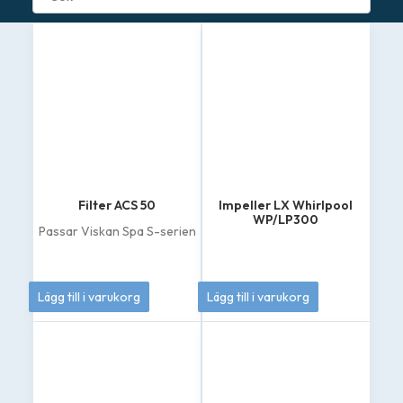
Filter ACS 50
Impeller LX Whirlpool
WP/LP300
Passar Viskan Spa S-serien
449
kr
349
kr
Lägg till i varukorg
Lägg till i varukorg