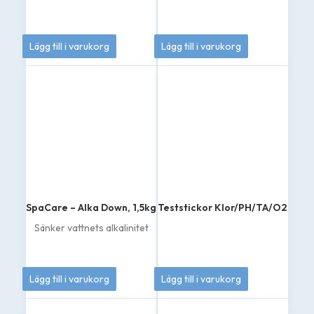
189
kr
139
kr
Lägg till i varukorg
Lägg till i varukorg
SpaCare – Alka Down, 1,5kg
Teststickor Klor/PH/TA/O2
Sänker vattnets alkalinitet
165
kr
179
kr
Lägg till i varukorg
Lägg till i varukorg