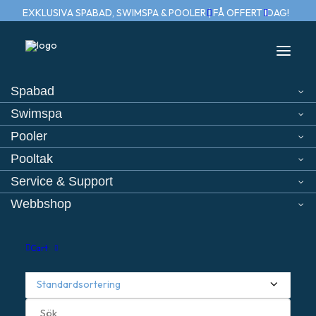
EXKLUSIVA SPABAD, SWIMSPA & POOLER | FÅ OFFERT IDAG!
Spabad
Swimspa
Hem
Produkt Storlek
XL-Lounger 95 4,07 m 9,54 m 1,51 m
Pooler
Pooltak
Service & Support
Webbshop
Cart