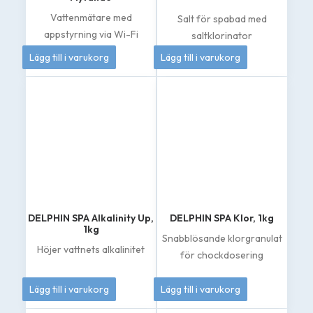
Vattenmätare med
Salt för spabad med
appstyrning via Wi-Fi
saltklorinator
4 995
kr
419
kr
Lägg till i varukorg
Lägg till i varukorg
DELPHIN SPA Alkalinity Up,
DELPHIN SPA Klor, 1kg
1kg
Snabblösande klorgranulat
Höjer vattnets alkalinitet
för chockdosering
149
kr
262
kr
Lägg till i varukorg
Lägg till i varukorg