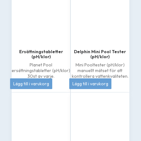
Ersättningstabletter
Delphin Mini Pool Tester
(pH/klor)
(pH/klor)
Planet Pool
Mini Pooltester (pH/klor)
ersättningstabletter (pH/klor)
manuellt mätset för att
30st av varje.
kontrollera vattenkvaliteten.
144
kr
133
kr
Lägg till i varukorg
Lägg till i varukorg