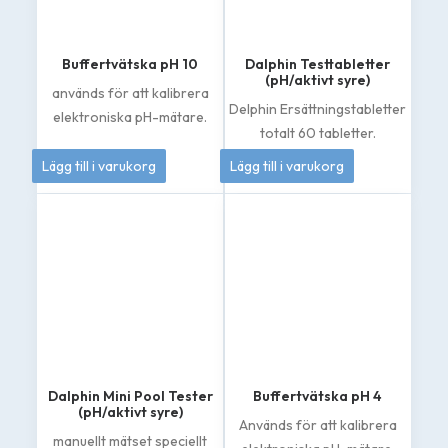
alternativen
alternativen
kan
kan
väljas
väljas
på
på
Buffertvätska pH 10
Dalphin Testtabletter
produktsidan
produktsidan
(pH/aktivt syre)
används för att kalibrera
Delphin Ersättningstabletter
elektroniska pH-mätare.
totalt 60 tabletter.
50
kr
155
kr
Lägg till i varukorg
Lägg till i varukorg
Dalphin Mini Pool Tester
Buffertvätska pH 4
(pH/aktivt syre)
Används för att kalibrera
manuellt mätset speciellt