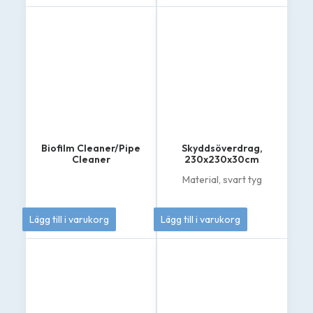
4
Den
695 kr
här
produkten
till
har
4
flera
varianter.
895 kr
De
olika
alternativen
kan
väljas
på
Biofilm Cleaner/Pipe
Skyddsöverdrag,
produktsidan
Cleaner
230x230x30cm
Material, svart tyg
399
kr
1 295
kr
Lägg till i varukorg
Lägg till i varukorg