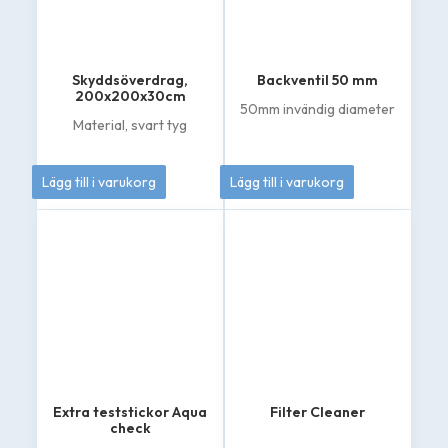
Skyddsöverdrag,
Backventil 50 mm
200x200x30cm
50mm invändig diameter
Material, svart tyg
895
kr
549
kr
Lägg till i varukorg
Lägg till i varukorg
Extra teststickor Aqua
Filter Cleaner
check