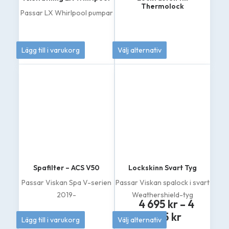
Thermolock
Passar LX Whirlpool pumpar
249
kr
189
kr
Lägg till i varukorg
Välj alternativ
Den
här
produkten
har
flera
varianter.
De
olika
alternativen
kan
väljas
på
Spafilter – ACS V50
Lockskinn Svart Tyg
produktsidan
Passar Viskan Spa V-serien
Passar Viskan spalock i svart
2019-
Weathershield-tyg
4 695
kr
–
4
Prisinterv
519
kr
895
kr
Lägg till i varukorg
Välj alternativ