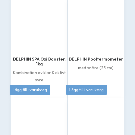
DELPHIN SPA Oxi Booster,
DELPHIN Pooltermometer
1kg
med snöre (25 cm)
Kombination av klor & aktivt
syre
389
kr
60
kr
Lägg till i varukorg
Lägg till i varukorg