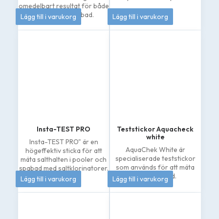
omedelbart resultat för både
208
kr
145
kr
pooler och spabad.
Lägg till i varukorg
Lägg till i varukorg
Insta-TEST PRO
Teststickor Aquacheck
white
Insta-TEST PRO" är en
AquaChek White är
högeffektiv sticka för att
specialiserade teststickor
mäta salthalten i pooler och
som används för att mäta
spabad med saltklorinatorer.
185
kr
262
kr
natriumklorid.
Lägg till i varukorg
Lägg till i varukorg