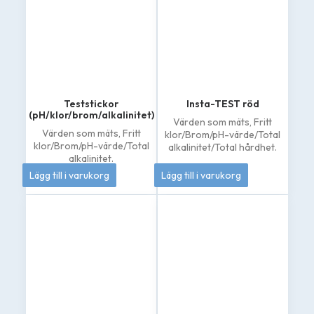
Teststickor
Insta-TEST röd
(pH/klor/brom/alkalinitet)
Värden som mäts,
Fritt
Värden som mäts,
Fritt
klor/Brom/pH-värde/Total
klor/Brom/pH-värde/Total
alkalinitet/Total hårdhet.
alkalinitet.
79
kr
208
kr
Lägg till i varukorg
Lägg till i varukorg