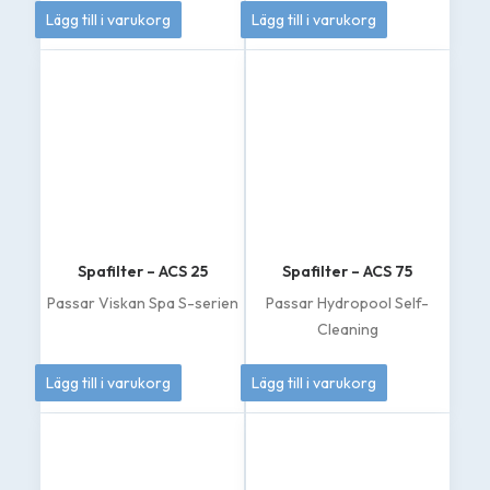
70
kr
439
kr
Lägg till i varukorg
Lägg till i varukorg
Spafilter – ACS 25
Spafilter – ACS 75
Passar Viskan Spa S-serien
Passar Hydropool Self-
Cleaning
369
kr
695
kr
Lägg till i varukorg
Lägg till i varukorg