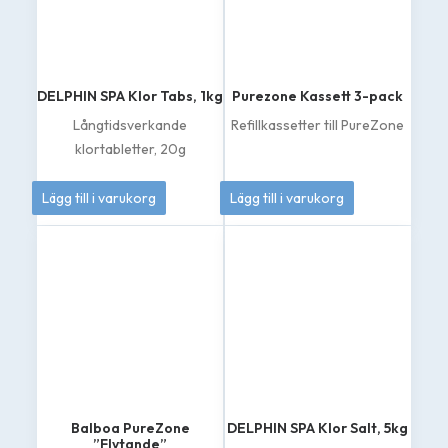
DELPHIN SPA Klor Tabs, 1kg
Purezone Kassett 3-pack
Långtidsverkande
Refillkassetter till PureZone
klortabletter, 20g
334
kr
869
kr
Lägg till i varukorg
Lägg till i varukorg
Balboa PureZone
DELPHIN SPA Klor Salt, 5kg
”Flytande”