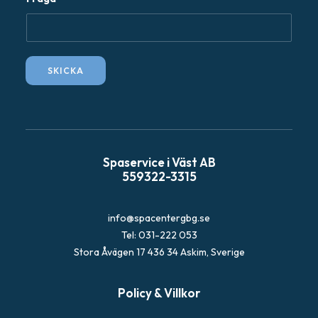
-
p
o
s
SKICKA
t
F
r
å
g
Spaservice i Väst AB
a
559322-3315
info@spacentergbg.se
Tel: 031-222 053
Stora Åvägen 17 436 34 Askim, Sverige
Policy & Villkor