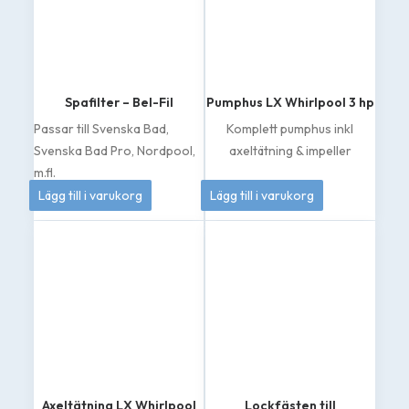
Spafilter – Bel-Fil
Pumphus LX Whirlpool 3 hp
Passar till Svenska Bad,
Komplett pumphus inkl
Svenska Bad Pro, Nordpool,
axeltätning & impeller
m.fl.
399
kr
1 049
kr
Lägg till i varukorg
Lägg till i varukorg
Axeltätning LX Whirlpool
Lockfästen till