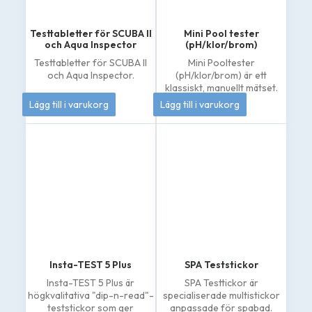
Testtabletter för SCUBA II
Mini Pool tester
och Aqua Inspector
(pH/klor/brom)
Testtabletter för SCUBA II
Mini Pooltester
och Aqua Inspector.
(pH/klor/brom) är ett
klassiskt, manuellt mätset.
206
kr
133
kr
Lägg till i varukorg
Lägg till i varukorg
Insta-TEST 5 Plus
SPA Teststickor
Insta-TEST 5 Plus är
SPA Testtickor är
högkvalitativa "dip-n-read"-
specialiserade multistickor
teststickor som ger
anpassade för spabad.