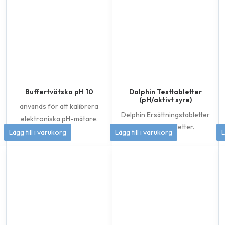
Buffertvätska pH 10
Dalphin Testtabletter
(pH/aktivt syre)
används för att kalibrera
Delphin Ersättningstabletter
elektroniska pH-mätare.
totalt 60 tabletter.
50
kr
155
kr
Lägg till i varukorg
Lägg till i varukorg
L