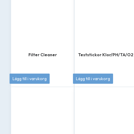
Filter Cleaner
Teststickor Klor/PH/TA/O2
139
kr
179
kr
Lägg till i varukorg
Lägg till i varukorg