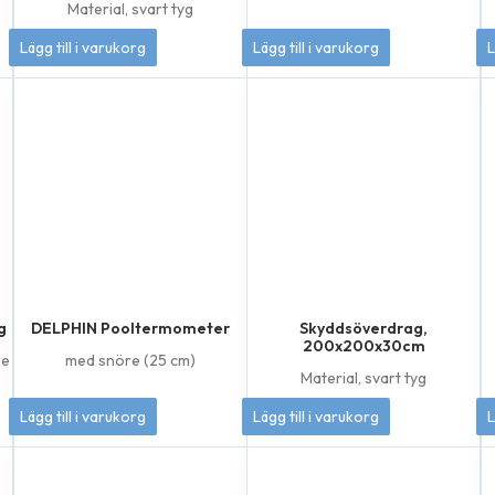
Material, svart tyg
risintervall:
1 295
kr
869
kr
Lägg till i varukorg
Lägg till i varukorg
L
4
95 kr
ll
4
95 kr
g
DELPHIN Pooltermometer
Skyddsöverdrag,
200x200x30cm
re
med snöre (25 cm)
Material, svart tyg
60
kr
895
kr
Lägg till i varukorg
Lägg till i varukorg
L