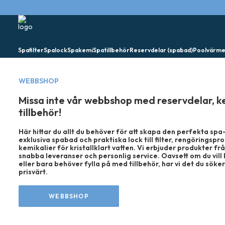
Spafilter
Spalock
Spakemi
Spatillbehör
Reservdelar (spabad)
Poolvärm
WEBBSHOP
Missa inte vår webbshop med reservdelar, k
tillbehör!
Här hittar du allt du behöver för att skapa den perfekta s
exklusiva spabad och praktiska lock till filter, rengöringspr
kemikalier för kristallklart vatten. Vi erbjuder produkter f
snabba leveranser och personlig service. Oavsett om du vill 
eller bara behöver fylla på med tillbehör, har vi det du söker
prisvärt.
WEBBSHOP