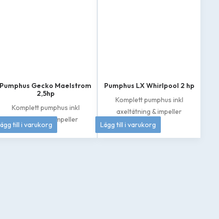
Pumphus Gecko Maelstrom
Pumphus LX Whirlpool 2 hp
2,5hp
Komplett pumphus inkl
Komplett pumphus inkl
axeltätning & impeller
axeltätning & impeller
1 895
kr
1 049
kr
ägg till i varukorg
Lägg till i varukorg