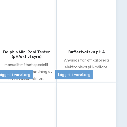
Dalphin Mini Pool Tester
Buffertvätska pH 4
(pH/aktivt syre)
Används för att kalibrera
manuellt mätset speciellt
elektroniska pH-mätare.
framtaget för användning av
133
kr
50
kr
ägg till i varukorg
Lägg till i varukorg
klorfri desinfektion.