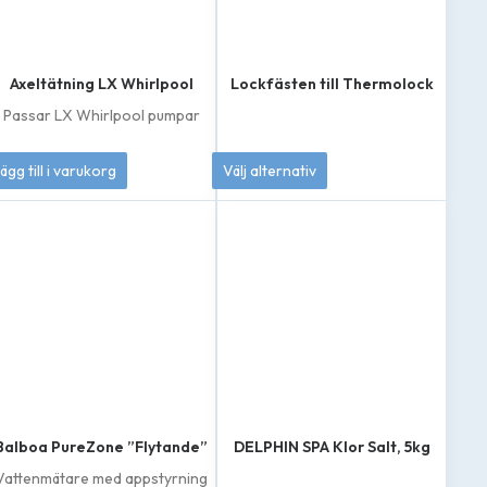
Axeltätning LX Whirlpool
Lockfästen till Thermolock
Passar LX Whirlpool pumpar
249
kr
189
kr
ägg till i varukorg
Välj alternativ
Den
här
produkten
har
flera
varianter.
De
olika
alternativen
kan
väljas
på
produktsidan
Balboa PureZone ”Flytande”
DELPHIN SPA Klor Salt, 5kg
Vattenmätare med appstyrning