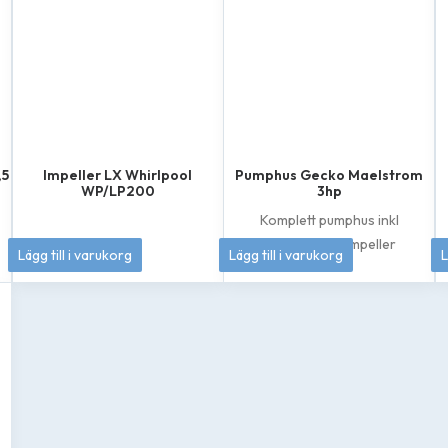
,5
Impeller LX Whirlpool
Pumphus Gecko Maelstrom
WP/LP200
3hp
Komplett pumphus inkl
axeltätning & impeller
349
kr
1 895
kr
Lägg till i varukorg
Lägg till i varukorg
L