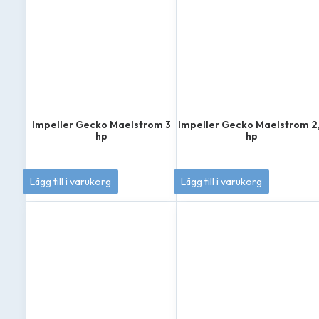
Impeller Gecko Maelstrom 3
Impeller Gecko Maelstrom 2
hp
hp
385
kr
385
kr
Lägg till i varukorg
Lägg till i varukorg