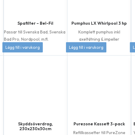
Spafilter – Bel-Fil
Pumphus LX Whirlpool 3 hp
Passar till Svenska Bad, Svenska
Komplett pumphus inkl
Bad Pro, Nordpool, m.fl.
axeltätning & impeller
399
kr
1 049
kr
Lägg till i varukorg
Lägg till i varukorg
L
Skyddsöverdrag,
Purezone Kassett 3-pack
230x230x30cm
Refillkassetter till PureZone