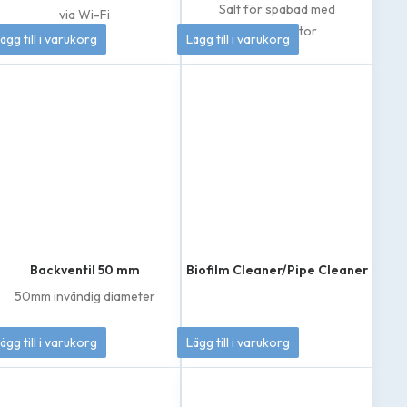
Salt för spabad med
via Wi-Fi
4 995
kr
419
kr
saltklorinator
ägg till i varukorg
Lägg till i varukorg
Backventil 50 mm
Biofilm Cleaner/Pipe Cleaner
50mm invändig diameter
549
kr
399
kr
ägg till i varukorg
Lägg till i varukorg