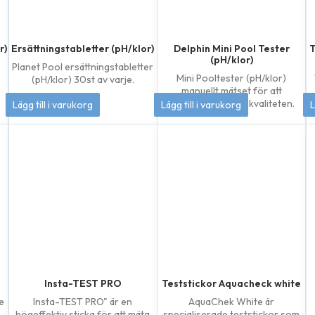
r)
Ersättningstabletter (pH/klor)
Delphin Mini Pool Tester
T
(pH/klor)
Planet Pool ersättningstabletter
Mini Pooltester (pH/klor)
(pH/klor) 30st av varje.
manuellt mätset för att
144
kr
133
kr
kontrollera vattenkvaliteten.
Lägg till i varukorg
Lägg till i varukorg
L
Insta-TEST PRO
Teststickor Aquacheck white
de
Insta-TEST PRO" är en
AquaChek White är
högeffektiv sticka för att mäta
specialiserade teststickor som