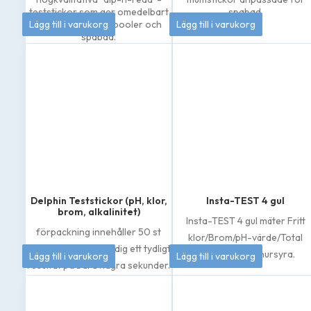
teststickor som ger omedelbart
spabad.
208
kr
145
kr
Lägg till i varukorg
resultat för både pooler och
Lägg till i varukorg
spabad.
Delphin Teststickor (pH, klor,
Insta-TEST 4 gul
brom, alkalinitet)
Insta-TEST 4 gul mäter Fritt
förpackning innehåller 50 st
klor/Brom/pH-värde/Total
teststickor som ger dig ett tydligt
79
kr
185
kr
alkalinitet/Cyanursyra.
Lägg till i varukorg
Lägg till i varukorg
resultat på bara några sekunder.