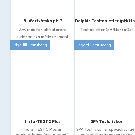
Buffertvätska pH 7
Dalphin Testtabletter (pH/klo
Används för att kalibrera
Testtabletter (pH/klor) 60st
elektroniska mätinstrument.
50
kr
144
kr
Lägg till i varukorg
Lägg till i varukorg
Insta-TEST 5 Plus
SPA Teststickor
Insta-TEST 5 Plus är
SPA Testtickor är specialisera
högkvalitativa "dip-n-read"-
multistickor anpassade för