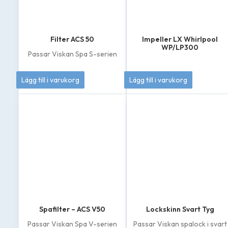
Filter ACS 50
Impeller LX Whirlpool
WP/LP300
Passar Viskan Spa S-serien
449
kr
349
kr
Lägg till i varukorg
Lägg till i varukorg
Spafilter – ACS V50
Lockskinn Svart Tyg
Passar Viskan Spa V-serien
Passar Viskan spalock i svart