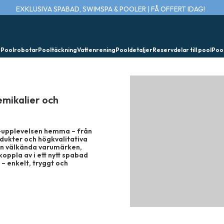
EXKLUSIVA SPABAD, SWIMSPA & POOLER | FÅ OFFERT IDAG!
e
Poolrobotar
Pooltäckning
Vattenrening
Pooldetaljer
Reservdelar till pool
Poo
emikalier och
pa-upplevelsen hemma – från
odukter och högkvalitativa
rån välkända varumärken,
koppla av i ett nytt spabad
 – enkelt, tryggt och