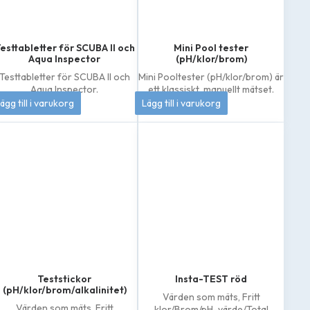
esttabletter för SCUBA II och
Mini Pool tester
Aqua Inspector
(pH/klor/brom)
Testtabletter för SCUBA II och
Mini Pooltester (pH/klor/brom) är
Aqua Inspector.
ett klassiskt, manuellt mätset.
206
kr
133
kr
ägg till i varukorg
Lägg till i varukorg
Teststickor
Insta-TEST röd
(pH/klor/brom/alkalinitet)
Värden som mäts,
Fritt
Värden som mäts,
Fritt
klor/Brom/pH-värde/Total