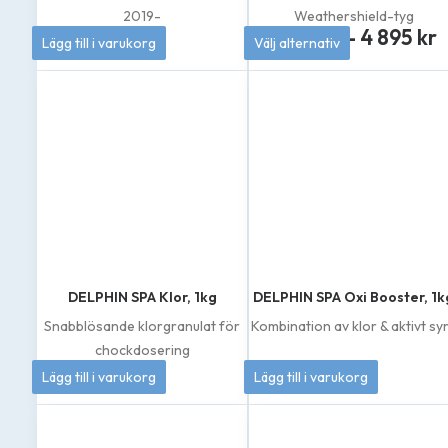
2019-
Weathershield-tyg
P
519
kr
4 695
kr
–
4 895
kr
Lägg till i varukorg
Välj alternativ
Den
6
här
produkten
ti
har
flera
varianter.
8
De
olika
alternativen
kan
väljas
på
produktsidan
DELPHIN SPA Klor, 1kg
DELPHIN SPA Oxi Booster, 1k
Snabblösande klorgranulat för
Kombination av klor & aktivt sy
chockdosering
262
kr
389
kr
Lägg till i varukorg
Lägg till i varukorg