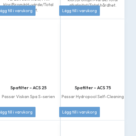
klor/Brom/pH-värde/Total
alkalinitet/Total hårdhet.
79
kr
208
kr
alkalinitet.
ägg till i varukorg
Lägg till i varukorg
Spafilter – ACS 25
Spafilter – ACS 75
Passar Viskan Spa S-serien
Passar Hydropool Self-Cleaning
369
kr
695
kr
ägg till i varukorg
Lägg till i varukorg