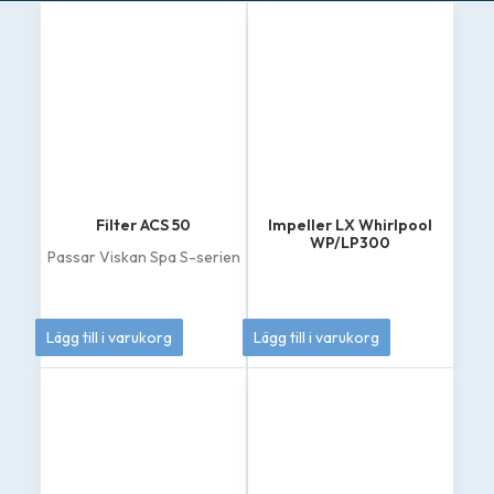
Filter ACS 50
Impeller LX Whirlpool
WP/LP300
Passar Viskan Spa S-serien
449
kr
349
kr
Lägg till i varukorg
Lägg till i varukorg