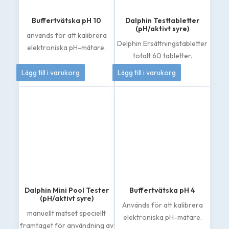
väljas
väljas
på
på
Buffertvätska pH 10
Dalphin Testtabletter
produktsidan
produktsidan
(pH/aktivt syre)
används för att kalibrera
Delphin Ersättningstabletter
elektroniska pH-mätare.
totalt 60 tabletter.
50
kr
155
kr
Lägg till i varukorg
Lägg till i varukorg
Dalphin Mini Pool Tester
Buffertvätska pH 4
(pH/aktivt syre)
Används för att kalibrera
manuellt mätset speciellt
elektroniska pH-mätare.
framtaget för användning av