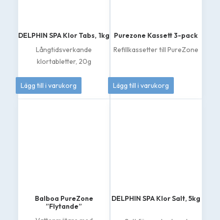
DELPHIN SPA Klor Tabs, 1kg
Purezone Kassett 3-pack
Långtidsverkande
Refillkassetter till PureZone
klortabletter, 20g
334
kr
869
kr
Lägg till i varukorg
Lägg till i varukorg
Balboa PureZone
DELPHIN SPA Klor Salt, 5kg
”Flytande”