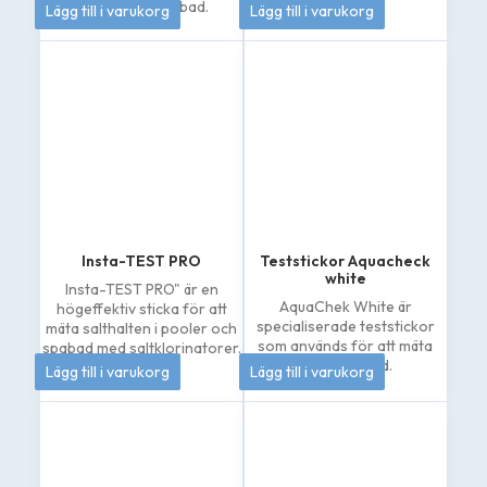
208
kr
145
kr
pooler och spabad.
Lägg till i varukorg
Lägg till i varukorg
Insta-TEST PRO
Teststickor Aquacheck
white
Insta-TEST PRO" är en
AquaChek White är
högeffektiv sticka för att
specialiserade teststickor
mäta salthalten i pooler och
som används för att mäta
spabad med saltklorinatorer.
185
kr
262
kr
natriumklorid.
Lägg till i varukorg
Lägg till i varukorg