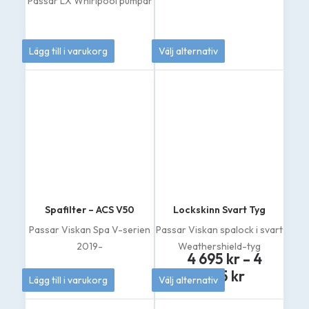
Passar LX Whirlpool pumpar
249
kr
189
kr
Lägg till i varukorg
Välj alternativ
Den
här
produkten
har
flera
varianter.
De
olika
alternativen
kan
väljas
på
Spafilter – ACS V50
Lockskinn Svart Tyg
produktsidan
Passar Viskan Spa V-serien
Passar Viskan spalock i svart
2019-
Weathershield-tyg
4 695
kr
–
4
Prisinterv
519
kr
895
kr
Lägg till i varukorg
Välj alternativ
4
Den