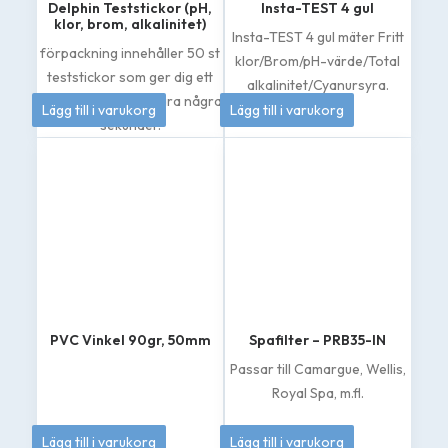
Delphin Teststickor (pH,
Insta-TEST 4 gul
klor, brom, alkalinitet)
Insta-TEST 4 gul mäter Fritt
förpackning innehåller 50 st
klor/Brom/pH-värde/Total
teststickor som ger dig ett
alkalinitet/Cyanursyra.
79
kr
185
kr
tydligt resultat på bara några
Lägg till i varukorg
Lägg till i varukorg
sekunder.
PVC Vinkel 90gr, 50mm
Spafilter – PRB35-IN
Passar till Camargue, Wellis,
Royal Spa, m.fl.
70
kr
439
kr
Lägg till i varukorg
Lägg till i varukorg