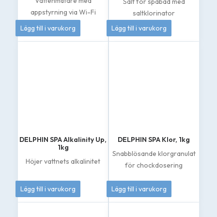
Vattenmätare med
Salt för spabad med
appstyrning via Wi-Fi
saltklorinator
4 995
kr
419
kr
Lägg till i varukorg
Lägg till i varukorg
DELPHIN SPA Alkalinity Up,
DELPHIN SPA Klor, 1kg
1kg
Snabblösande klorgranulat
Höjer vattnets alkalinitet
för chockdosering
149
kr
262
kr
Lägg till i varukorg
Lägg till i varukorg