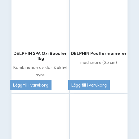
DELPHIN SPA Oxi Booster,
DELPHIN Pooltermometer
1kg
med snöre (25 cm)
Kombination av klor & aktivt
syre
389
kr
60
kr
Lägg till i varukorg
Lägg till i varukorg