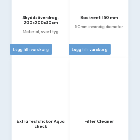
Skyddsöverdrag,
Backventil 50 mm
200x200x30cm
50mm invändig diameter
Material, svart tyg
895
kr
549
kr
Lägg till i varukorg
Lägg till i varukorg
Extra teststickor Aqua
Filter Cleaner
check