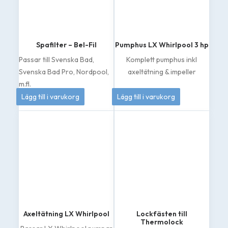
Spafilter – Bel-Fil
Pumphus LX Whirlpool 3 hp
Passar till Svenska Bad,
Komplett pumphus inkl
Svenska Bad Pro, Nordpool,
axeltätning & impeller
m.fl.
399
kr
1 049
kr
Lägg till i varukorg
Lägg till i varukorg
Axeltätning LX Whirlpool
Lockfästen till
Thermolock