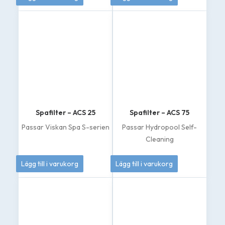
Spafilter – ACS 25
Spafilter – ACS 75
Passar Viskan Spa S-serien
Passar Hydropool Self-
Cleaning
369
kr
695
kr
Lägg till i varukorg
Lägg till i varukorg