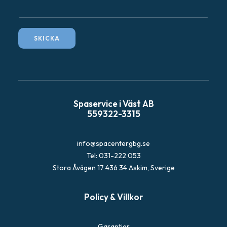
F
r
å
SKICKA
g
a
Spaservice i Väst AB
559322-3315
info@spacentergbg.se
Tel: 031-222 053
Stora Åvägen 17 436 34 Askim, Sverige
Policy & Villkor
Garantier