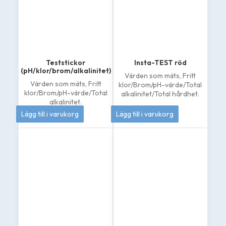
Teststickor
Insta-TEST röd
(pH/klor/brom/alkalinitet)
Värden som mäts,
Fritt
Värden som mäts,
Fritt
klor/Brom/pH-värde/Total
klor/Brom/pH-värde/Total
alkalinitet/Total hårdhet.
alkalinitet.
79
kr
208
kr
Lägg till i varukorg
Lägg till i varukorg