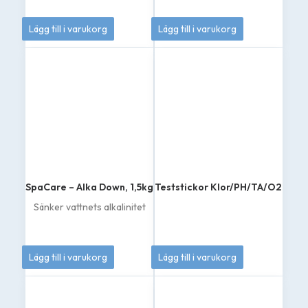
189
kr
139
kr
Lägg till i varukorg
Lägg till i varukorg
SpaCare – Alka Down, 1,5kg
Teststickor Klor/PH/TA/O2
Sänker vattnets alkalinitet
165
kr
179
kr
Lägg till i varukorg
Lägg till i varukorg