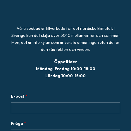
Våra spabad är tillverkade för det nordiska klimatet. I
Sverige kan det skilja över 50°C mellan vinter och sommar.
Men, det är inte kylan som är värsta utmaningen utan det är
den råa fukten och vinden.
Öppettider
Måndag-Fredag 10:00-18:00
Lördag 10:00-15:00
E
E-post
*
-
p
o
s
Fråga
*
t