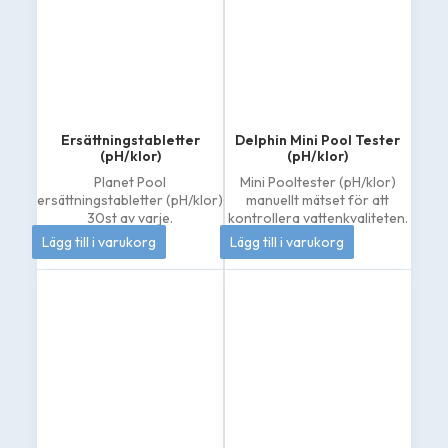
Ersättningstabletter
Delphin Mini Pool Tester
(pH/klor)
(pH/klor)
Planet Pool
Mini Pooltester (pH/klor)
ersättningstabletter (pH/klor)
manuellt mätset för att
30st av varje.
kontrollera vattenkvaliteten.
144
kr
133
kr
Lägg till i varukorg
Lägg till i varukorg