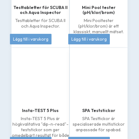
Testtabletter för SCUBA II
Mini Pool tester
och Aqua Inspector
(pH/klor/brom)
Testtabletter för SCUBA II
Mini Pooltester
och Aqua Inspector.
(pH/klor/brom) är ett
klassiskt, manuellt mätset.
206
kr
133
kr
Lägg till i varukorg
Lägg till i varukorg
Insta-TEST 5 Plus
SPA Teststickor
Insta-TEST 5 Plus är
SPA Testtickor är
högkvalitativa "dip-n-read"-
specialiserade multistickor
teststickor som ger
anpassade för spabad.
omedelbart resultat för både