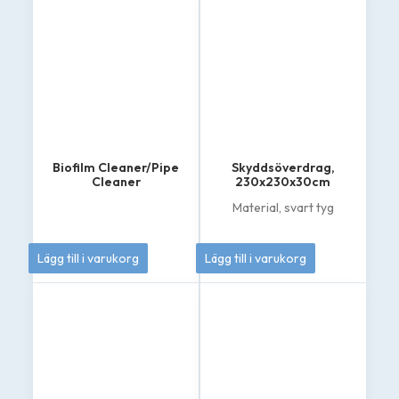
695 kr
här
produkten
till
har
4
flera
varianter.
895 kr
De
olika
alternativen
kan
väljas
på
Biofilm Cleaner/Pipe
Skyddsöverdrag,
produktsidan
Cleaner
230x230x30cm
Material, svart tyg
399
kr
1 295
kr
Lägg till i varukorg
Lägg till i varukorg