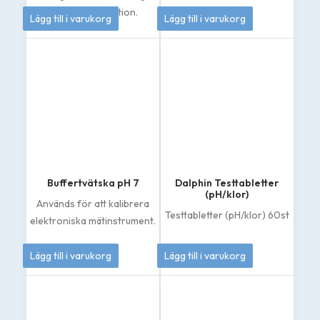
133
kr
50
kr
klorfri desinfektion.
Lägg till i varukorg
Lägg till i varukorg
Buffertvätska pH 7
Dalphin Testtabletter
(pH/klor)
Används för att kalibrera
Testtabletter (pH/klor) 60st
elektroniska mätinstrument.
50
kr
144
kr
Lägg till i varukorg
Lägg till i varukorg