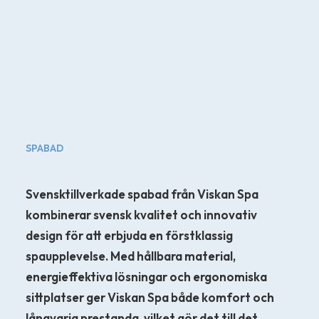
SPABAD
Svensktillverkade spabad från Viskan Spa
kombinerar svensk kvalitet och innovativ
design för att erbjuda en förstklassig
POOLTAK
spaupplevelse. Med hållbara material,
energieffektiva lösningar och ergonomiska
sittplatser ger Viskan Spa både komfort och
långvarig prestanda, vilket gör det till det