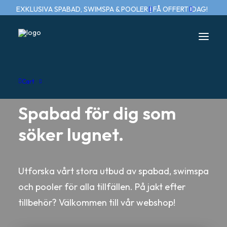
EXKLUSIVA SPABAD, SWIMSPA & POOLER | FÅ OFFERT IDAG!
Cart
Spabad för dig som
söker lugnet.
Utforska vårt stora utbud av spabad, swimspa
och pooler för alla tillfällen. På jakt efter
tillbehör? Välkommen till vår webshop!