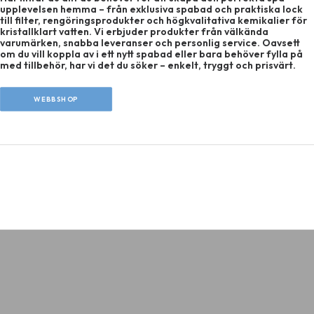
upplevelsen hemma – från exklusiva spabad och praktiska lock
till filter, rengöringsprodukter och högkvalitativa kemikalier för
kristallklart vatten. Vi erbjuder produkter från välkända
varumärken, snabba leveranser och personlig service. Oavsett
om du vill koppla av i ett nytt spabad eller bara behöver fylla på
med tillbehör, har vi det du söker – enkelt, tryggt och prisvärt.
SWIMSPA
WEBBSHOP