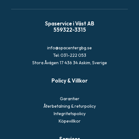
p
o
s
Spaservice i Väst AB
t
559322-3315
info@spacentergbg.se
Tel: 031-222 053
Stora Åvägen 17 436 34 Askim, Sverige
Policy & Villkor
Garantier
Återbetalning & returpolicy
Integritetspolicy
Köpevillkor
Services