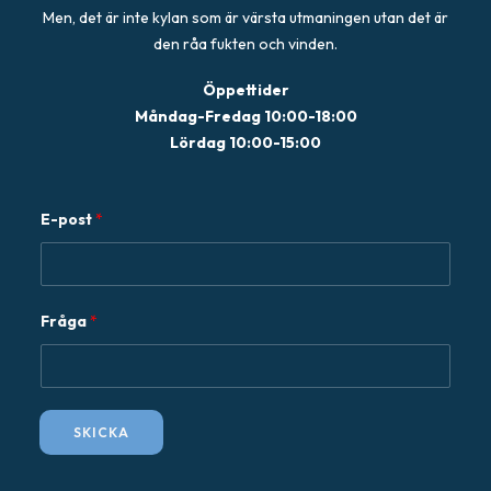
Men, det är inte kylan som är värsta utmaningen utan det är
den råa fukten och vinden.
Öppettider
Måndag-Fredag 10:00-18:00
Lördag 10:00-15:00
E-post
*
F
Fråga
*
r
å
g
a
SKICKA
E
-